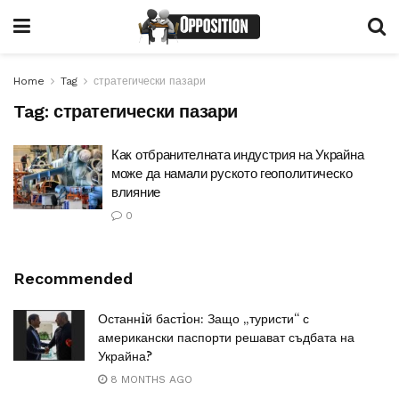
Home
Tag
стратегически пазари
Tag:
стратегически пазари
Как отбранителната индустрия на Украйна
може да намали руското геополитическо
влияние
0
Recommended
Останнiй бастiон: Защо „туристи“ с
американски паспорти решават съдбата на
Украйна?
8 MONTHS AGO