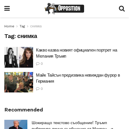
Home
Tag
снимка
Tag:
снимка
Какво казва новият официален портрет на
Мелания Тръмп
0
Майк Тайсън предизвика невиждан фурор в
Германия
0
Recommended
Шокиращо текстово съобщение! Тръмп
публикува лично съобщение от Макрон …и