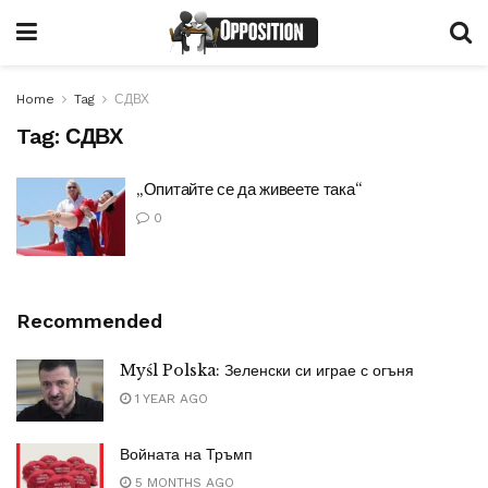
Home
Tag
СДВХ
Tag:
СДВХ
„Опитайте се да живеете така“
0
Recommended
Myśl Polska: Зеленски си играе с огъня
1 YEAR AGO
Войната на Тръмп
5 MONTHS AGO