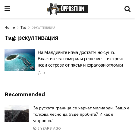
Home
Tag
рекултивация
Tag:
рекултивация
На Малдивите няма достатъчно сушa.
Властите са намерили решение – и строят
нови острови от пясък и коралови отломки
0
Recommended
За руската граница се харчат милиарди. Защо е
толкова лесно да бъде пробита? И как е
устроена?
2 YEARS AGO