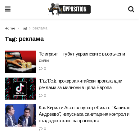
Home
Tag
реклама
Tag:
реклама
Те играят – губят украинските въоръжени
сили
0
TikTok прокарва китайски пропагандни
реклами за милиони в цяла Европа
0
Как Кирил и Асен злоупотребиха с “Капитан
Андреево”, изпуснаха санитарния контрол и
създадоха хаос на границата
0