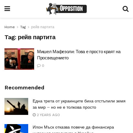
Home
Tag
рейв партита
Tag:
рейв партита
Мишел Мафезоли: Това е просто краят на
Просвещението
0
Recommended
Една трета от украинците биха отстъпили земя
за мир – но не е толкова просто
2 YEARS AGO
Илон Мъск отказва повече да финансира