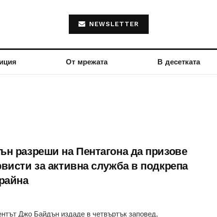
NEWSLETTER
иция
От мрежата
В десетката
ън разреши на Пентагона да призове
рвисти за активна служба в подкрепа
крайна
нтът Джо Байдън издаде в четвъртък заповед,