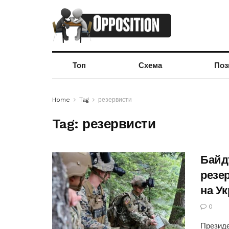
Топ
Схема
Поз
Home
Tag
резервисти
Tag:
резервисти
Байд
резе
на У
0
Президе