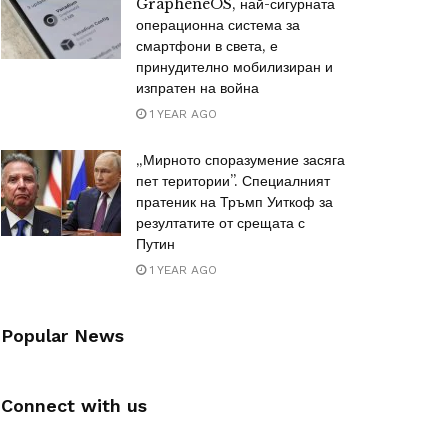
GrapheneOS, най-сигурната
операционна система за
смартфони в света, е
принудително мобилизиран и
изпратен на война
1 YEAR AGO
„Мирното споразумение засяга
пет територии”. Специалният
пратеник на Тръмп Уиткоф за
резултатите от срещата с
Путин
1 YEAR AGO
Popular News
Connect with us