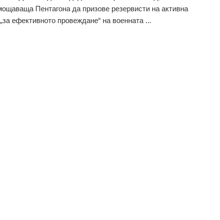
ощаваща Пентагона да призове резервисти на активна
„за ефективното провеждане“ на военната ...