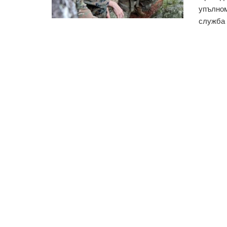
упълном
служба 