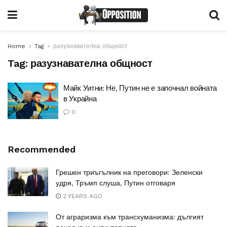
Home
Tag
разузнавателна общност
Tag:
разузнавателна общност
Майк Уитни: Не, Путин не е започнал войната
в Украйна
0
Recommended
Грешен триъгълник на преговори: Зеленски
удря, Тръмп слуша, Путин отговаря
2 YEARS AGO
От аграризма към трансхуманизма: дългият