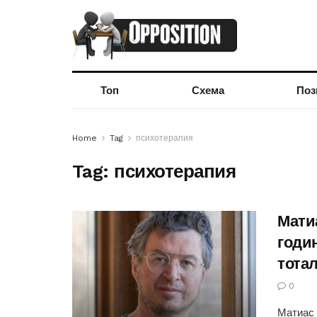
Топ
Схема
Поз
Home
Tag
психотерапия
Tag:
психотерапия
Мати
годи
тота
0
Матиас 