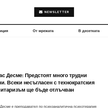
NEWSLETTER
иция
От мрежата
В десетката
ас Десме: Предстоят много трудни
ни. Всеки несъгласен с технократския
литаризъм ще бъде отлъчван
Десме е преподавател по психоаналитична психотерапия