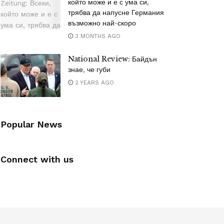
който може и е с ума си,
трябва да напусне Германия
възможно най-скоро
3 MONTHS AGO
National Review: Байдън
знае, че губи
2 YEARS AGO
Popular News
Connect with us