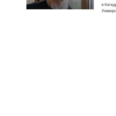
в Катед
Универси