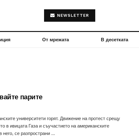
NEWSLETTER
иция
От мрежата
В десетката
вайте парите
нските университети горят. Движение на протест срещу
то в ивицата Газа и съучастието на американските
 него, се разпространи ...