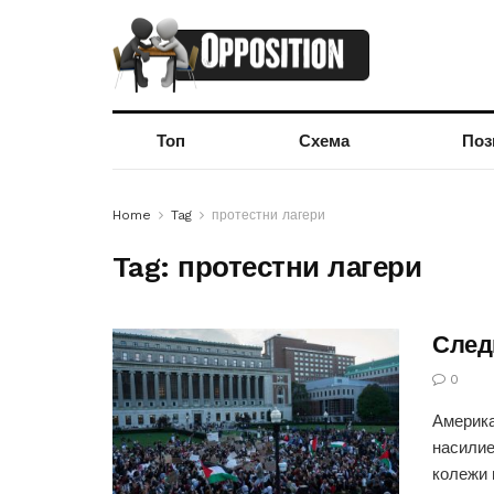
Топ
Схема
Поз
Home
Tag
протестни лагери
Tag:
протестни лагери
След
0
Америка
насилие
колежи в