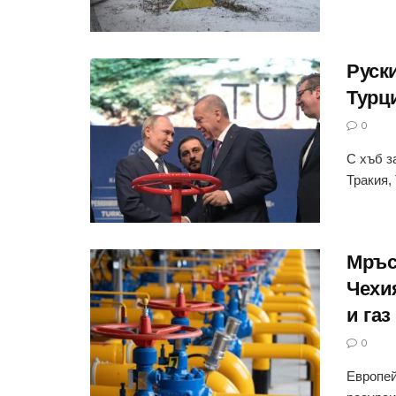
Руски
Турц
0
С хъб з
Тракия,
Мръс
Чехи
и газ
0
Европей