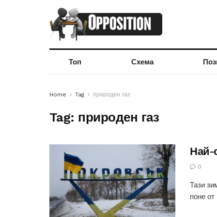
Топ
Схема
Поз
Home
Tag
природен газ
Tag:
природен газ
Най-
0
Тази зи
поне от