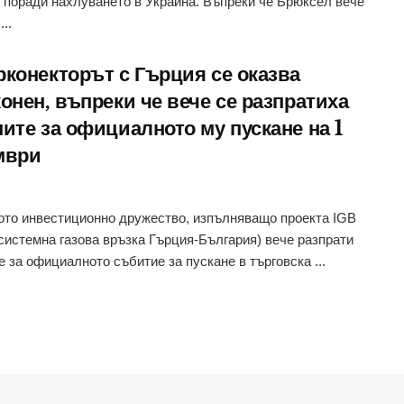
 поради нахлуването в Украйна. Въпреки че Брюксел вече
...
рконекторът с Гърция се оказва
онен, въпреки че вече се разпратиха
ите за официалното му пускане на 1
мври
то инвестиционно дружество, изпълняващо проекта IGB
истемна газова връзка Гърция-България) вече разпрати
е за официалното събитие за пускане в търговска ...