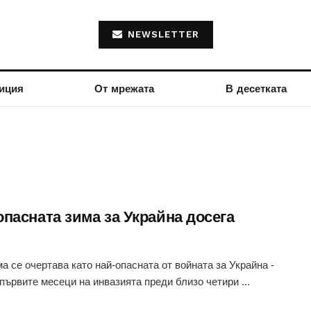
NEWSLETTER
иция
От мрежата
В десетката
опасната зима за Украйна досега
ма се очертава като най-опасната от войната за Украйна -
 първите месеци на инвазията преди близо четири ...