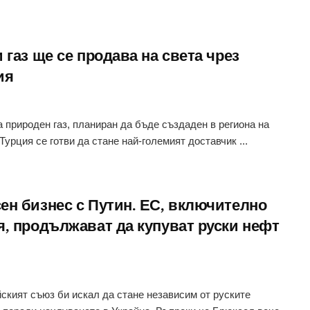
 газ ще се продава на света чрез
ия
а природен газ, планиран да бъде създаден в региона на
 Турция се готви да стане най-големият доставчик ...
ен бизнес с Путин. ЕС, включително
я, продължават да купуват руски нефт
ският съюз би искал да стане независим от руските