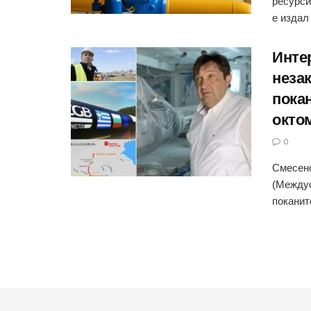
ресурси
е издал 
Инте
незак
покан
окто
0
Смесено
(Междус
поканит