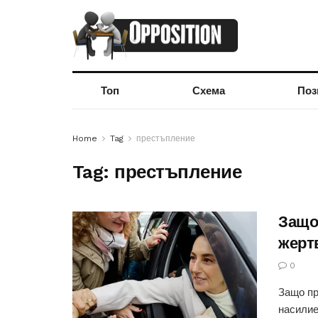
Топ
Схема
Поз
Home
Tag
престъпление
Tag:
престъпление
Защо
жерт
0
Защо пр
насилие