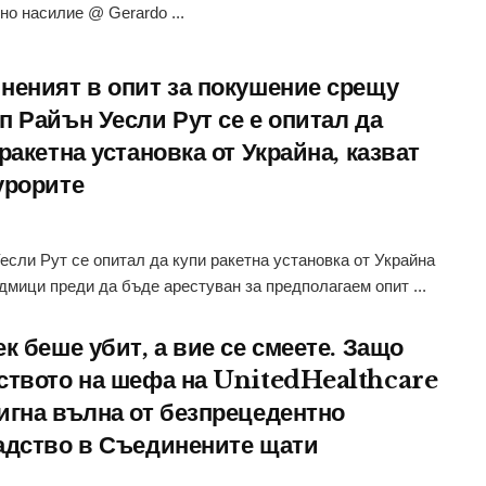
но насилие @ Gerardo ...
неният в опит за покушение срещу
п Райън Уесли Рут се е опитал да
ракетна установка от Украйна, казват
урорите
если Рут се опитал да купи ракетна установка от Украйна
дмици преди да бъде арестуван за предполагаем опит ...
к беше убит, а вие се смеете. Защо
ството на шефа на UnitedHealthcare
игна вълна от безпрецедентно
адство в Съединените щати