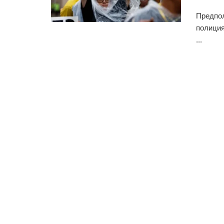
Предпол
полиция
...