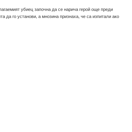
агаемият убиец започна да се нарича герой още преди
та да го установи, а мнозина признаха, че са изпитали ако