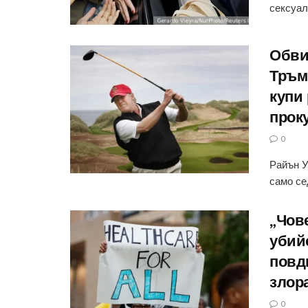
сексуал
Обви
Тръм
купи 
прок
0
Райън У
само се
„Чове
убий
повд
злор
0