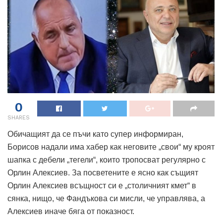
0
SHARES
Обичащият да се пъчи като супер информиран,
Борисов надали има хабер как неговите „свои“ му кроят
шапка с дебели „тегели“, които тропосват регулярно с
Орлин Алексиев. За посветените е ясно как същият
Орлин Алексиев всъщност си е „столичният кмет“ в
сянка, нищо, че Фандъкова си мисли, че управлява, а
Алексиев иначе бяга от показност.