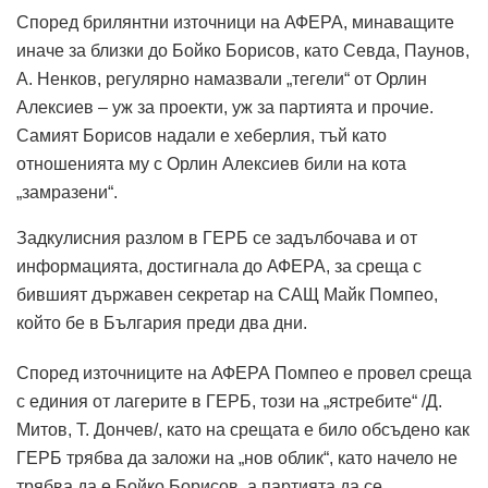
Според брилянтни източници на АФЕРА, минаващите
иначе за близки до Бойко Борисов, като Севда, Паунов,
А. Ненков, регулярно намазвали „тегели“ от Орлин
Алексиев – уж за проекти, уж за партията и прочие.
Самият Борисов надали е хеберлия, тъй като
отношенията му с Орлин Алексиев били на кота
„замразени“.
Задкулисния разлом в ГЕРБ се задълбочава и от
информацията, достигнала до АФЕРА, за среща с
бившият държавен секретар на САЩ Майк Помпео,
който бе в България преди два дни.
Според източниците на АФЕРА Помпео е провел среща
с единия от лагерите в ГЕРБ, този на „ястребите“ /Д.
Митов, Т. Дончев/, като на срещата е било обсъдено как
ГЕРБ трябва да заложи на „нов облик“, като начело не
трябва да е Бойко Борисов, а партията да се