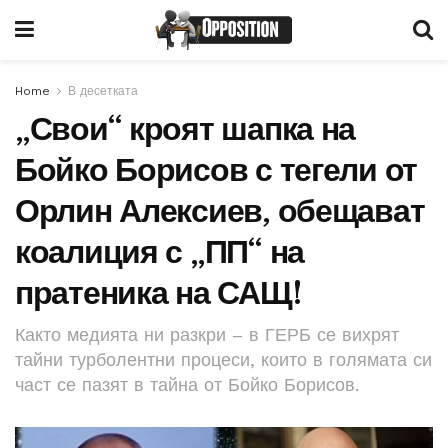
Home
В десетката
„Свои“ кроят шапка на
Бойко Борисов с тегели от
Орлин Алексиев, обещават
коалиция с „ПП“ на
пратеника на САЩ!
Както медията ни разкри – в ГЕРБ се вихрят
тайни турболентни процеси, които в голямата си
част се пазят в тайна от Бойко Борисов.