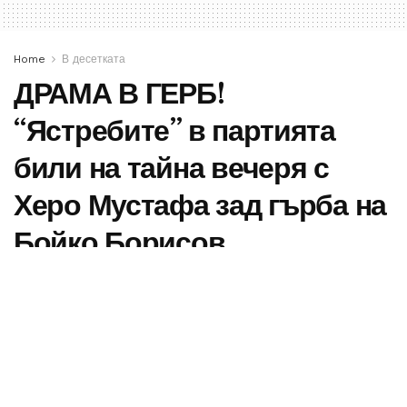
Home
В десетката
ДРАМА В ГЕРБ!
“Ястребите” в партията
били на тайна вечеря с
Херо Мустафа зад гърба на
Бойко Борисов
Макар и към момента ГЕРБ да изглежда
сравнително единна, в редиците на партията
постепенно върви тихо разцепление