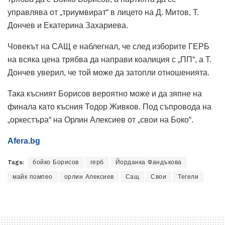
управлява от „триумвират“ в лицето на Д. Митов, Т.
Дончев и Екатерина Захариева.
Човекът на САЩ е наблегнал, че след изборите ГЕРБ
на всяка цена трябва да направи коалиция с „ПП“, а Т.
Дончев уверил, че той може да затопли отношенията.
Така късният Борисов вероятно може и да зяпне на
финала като късния Тодор Живков. Под съпровода на
„оркестъра“ на Орлин Алексиев от „свои на Боко“.
Afera.bg
Tags:
бойко Борисов
герб
Йорданка Фандъкова
майк помпео
орлин Алексиев
Сащ
Свои
Тегели