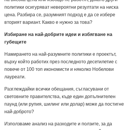
политики осигуряват невероятни резултати на ниска
цена. Разбира се, разумният подход е да се избере
вторият вариант. Какво е нужно за това?
Избиране на най-добрите идеи и избягване на
губещите
Намирането на най-разумните политики е проектът,
върху който работих през последното десетилетие с
повече от 100 топ икономисти и няколко Нобелови
лауреати.
Разглеждайки всички обещания, съгласувани от
световните правителства, къде един допълнителен
паунд (или рупия, шилинг или долар) може да постигне
най-доброто?
Използваме анализ на разходите и ползите, за да