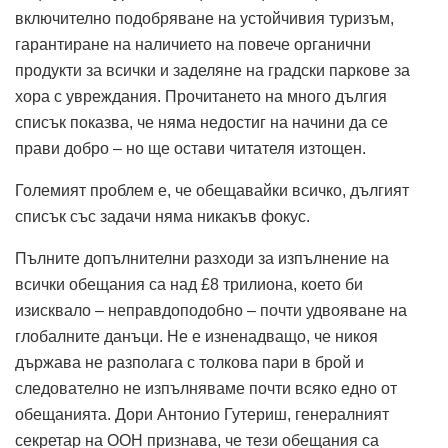
включително подобряване на устойчивия туризъм,
гарантиране на наличието на повече органични
продукти за всички и заделяне на градски паркове за
хора с увреждания. Прочитането на много дългия
списък показва, че няма недостиг на начини да се
прави добро – но ще остави читателя изтощен.
Големият проблем е, че обещавайки всичко, дългият
списък със задачи няма никакъв фокус.
Пълните допълнителни разходи за изпълнение на
всички обещания са над £8 трилиона, което би
изисквало – неправдоподобно – почти удвояване на
глобалните данъци. Не е изненадващо, че никоя
държава не разполага с толкова пари в брой и
следователно не изпълняваме почти всяко едно от
обещанията. Дори Антонио Гутериш, генералният
секретар на ООН признава, че тези обещания са