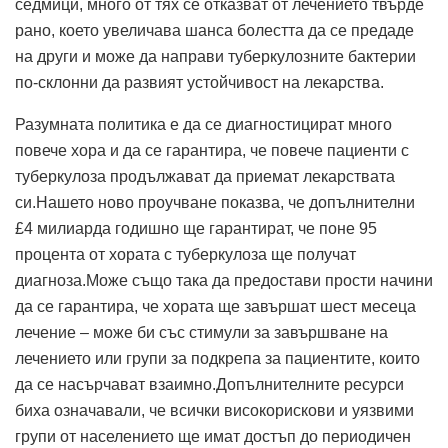
седмици, много от тях се отказват от лечението твърде
рано, което увеличава шанса болестта да се предаде
на други и може да направи туберкулозните бактерии
по-склонни да развият устойчивост на лекарства.
Разумната политика е да се диагностицират много
повече хора и да се гарантира, че повече пациенти с
туберкулоза продължават да приемат лекарствата
си.Нашето ново проучване показва, че допълнителни
£4 милиарда годишно ще гарантират, че поне 95
процента от хората с туберкулоза ще получат
диагноза.Може също така да предостави прости начини
да се гарантира, че хората ще завършат шест месеца
лечение – може би със стимули за завършване на
лечението или групи за подкрепа за пациентите, които
да се насърчават взаимно.Допълнителните ресурси
биха означавали, че всички високорискови и уязвими
групи от населението ще имат достъп до периодичен