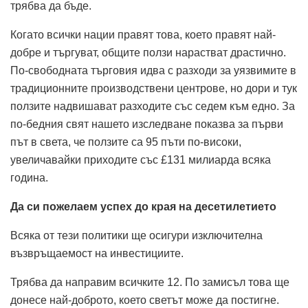
трябва да бъде.
Когато всички нации правят това, което правят най-
добре и търгуват, общите ползи нарастват драстично.
По-свободната търговия идва с разходи за уязвимите в
традиционните производствени центрове, но дори и тук
ползите надвишават разходите със седем към едно. За
по-бедния свят нашето изследване показва за първи
път в света, че ползите са 95 пъти по-високи,
увеличавайки приходите със £131 милиарда всяка
година.
Да си пожелаем успех до края на десетилетието
Всяка от тези политики ще осигури изключителна
възвръщаемост на инвестициите.
Трябва да направим всичките 12. По замисъл това ще
донесе най-доброто, което светът може да постигне.