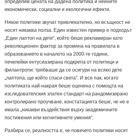
определим цената на дадена политика и нейните
икономически, социални и екологични ефекти.
Някои политики звучат привлекателно, но всъщност не
носят никаква полза. Един известен пример е подходът
„Един лаптоп на дете“, който беше рекламиран като
революционен фактор за промяна на правилата в
образованието в началото на 2000-те години,
печелейки ентусиазирана подкрепа от политици и
филантропи: трябваше да се осигури на всяко дете
„лаптопа, ще който спаси света”. И все пак, когато
политиката най-накрая беше оценена с помощта на
изследователския златен стандарт на рандомизирано
контролирано проучване, констатацията беше, че не е
имала „никакви въздействия върху академичните
постижения или когнитивните умения“.
Разбира се, реалността е, че повечето политики носят