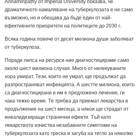
Arinaminpathy от Imperial University показва, че
драматичното намаляване на туберкулозата е не само
възможно, но и обещава да бъде един от най-
ефективните приоритети на политиците до 2030 г.
Всяка година повече от десет милиона души заболяват
от туберкулоза.
Поради липса на ресурси ние диагностицираме само
около шест милиона случая. Много от нелекуваните
хора умират. Тези, които не умрат, ще продължат да
разпространяват инфекцията. А шестте милиона, които
са диагностицирани и им е предложено лечение, ги
чака тежко време. Те трябва да приемат лекарства в
продължение на шест месеца, а някои ще страдат от
инвалидизиращи странични ефекти. Тъй като
лекарството изчиства незабавните симптоми на
туберкулозата като треска и загуба на тегло за няколко