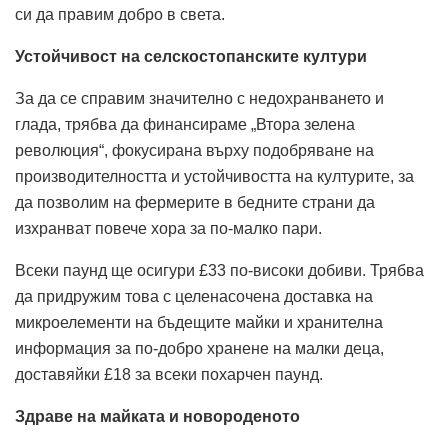
си да правим добро в света.
Устойчивост на селскостопанските култури
За да се справим значително с недохранването и
глада, трябва да финансираме „Втора зелена
революция“, фокусирана върху подобряване на
производителността и устойчивостта на културите, за
да позволим на фермерите в бедните страни да
изхранват повече хора за по-малко пари.
Всеки паунд ще осигури £33 по-високи добиви. Трябва
да придружим това с целенасочена доставка на
микроелементи на бъдещите майки и хранителна
информация за по-добро хранене на малки деца,
доставяйки £18 за всеки похарчен паунд.
Здраве на майката и новороденото