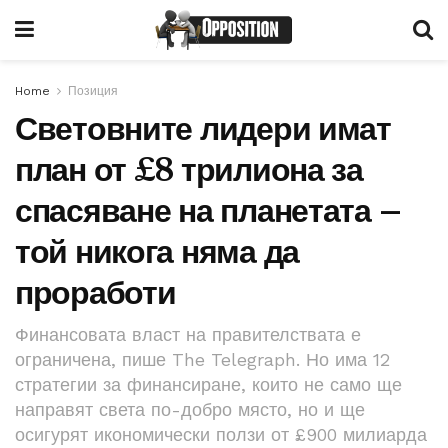
Home
Позиция
Световните лидери имат
план от £8 трилиона за
спасяване на планетата –
той никога няма да
проработи
Финансовата власт на правителствата е
ограничена, пише The Telegraph. Но има 12
стратегии за финансиране, които не само ще
направят света по-добро място, но и ще
осигурят икономически ползи от £900 милиарда