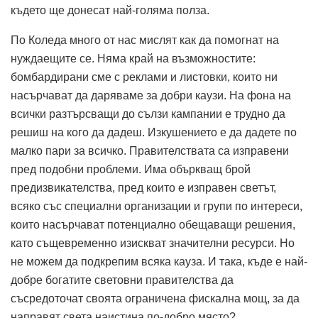
където ще донесат най-голяма полза.
По Коледа много от нас мислят как да помогнат на
нуждаещите се. Няма край на възможностите:
бомбардирани сме с реклами и листовки, които ни
насърчават да даряваме за добри каузи. На фона на
всички разтърсващи до сълзи кампании е трудно да
решиш на кого да дадеш. Изкушението е да дадете по
малко пари за всичко. Правителствата са изправени
пред подобни проблеми. Има объркващ брой
предизвикателства, пред които е изправен светът,
всяко със специални организации и групи по интереси,
които насърчават потенциално обещаващи решения,
като същевременно изискват значителни ресурси. Но
не можем да подкрепим всяка кауза. И така, къде е най-
добре богатите световни правителства да
съсредоточат своята ограничена фискална мощ, за да
направят света наистина по-добро място?