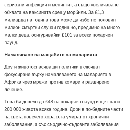
сериозни инфекции и менингит; а също увеличаване
обхвата на ваксината срещу морбили. За £1,3
милиарда на година това може да избегне половин
милион смъртни случаи годишно, предимно на много
малки деца, осигурявайки £101 за всеки похарчен
паунд.
Намаляване на мащабите на маларията
Други животоспасяващи политики включват
фокусиране върху намаляването на маларията в
Африка чрез мрежи против комари и разширено
лечение.
Това би довело до £48 на похарчен паунд и ще спаси
200 000 живота всяка година. Дори в по-бедните части
на света повечето хора сега умират от хронични
заболявания, а със сърдечно-съдовите заболявания