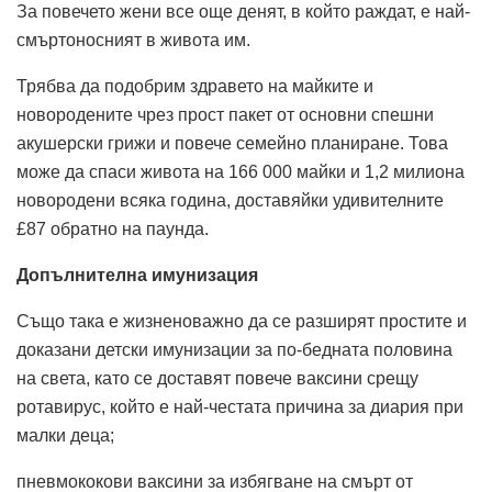
За повечето жени все още денят, в който раждат, е най-
смъртоносният в живота им.
Трябва да подобрим здравето на майките и
новородените чрез прост пакет от основни спешни
акушерски грижи и повече семейно планиране. Това
може да спаси живота на 166 000 майки и 1,2 милиона
новородени всяка година, доставяйки удивителните
£87 обратно на паунда.
Допълнителна имунизация
Също така е жизненоважно да се разширят простите и
доказани детски имунизации за по-бедната половина
на света, като се доставят повече ваксини срещу
ротавирус, който е най-честата причина за диария при
малки деца;
пневмококови ваксини за избягване на смърт от