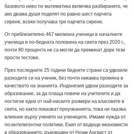
базовото ниво по математика включва разбирането, че
ако двама души поделят по равно шест парчета
сирене, всеки получава три парчета сирене.
От приблизително 467 милиона ученици в началните
училища в по-бедната половина на света през 2020 г.,
почти 80 процента не са могли да преминат дори тези
прости тестове.
През последните 25 години бедните страни са удвоили
разходите си на ученик, без почти никаква промяна в
качеството на знанията. Индонезия удвои разходите за
образование, за да плаща повече на учителите и да
постигне едни от най-ниските размери на класовете в
света, но както показват проучванията, това не оказва
влияние върху ученето на учениците. Имаме нужда от
по-интелигентни политики. Екип от водещи икономисти
в образованието, ръководен от Ноам Ангрист от