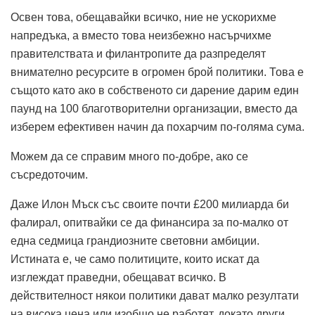
Освен това, обещавайки всичко, ние не ускорихме
напредъка, а вместо това неизбежно насърчихме
правителствата и филантропите да разпределят
внимателно ресурсите в огромен брой политики. Това е
същото като ако в собственото си дарение дарим един
паунд на 100 благотворителни организации, вместо да
изберем ефективен начин да похарчим по-голяма сума.
Можем да се справим много по-добре, ако се
съсредоточим.
Даже Илон Мъск със своите почти £200 милиарда би
фалирал, опитвайки се да финансира за по-малко от
една седмица грандиозните световни амбиции.
Истината е, че само политиците, които искат да
изглеждат праведни, обещават всичко. В
действителност някои политики дават малко резултати
на висока цена или изобщо не работят, докато други