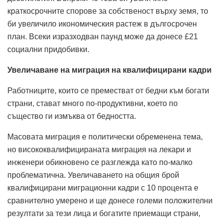
краткосрочните спорове за собственост върху земя, то
би увеличило икономическия растеж в дългосрочен
план. Всеки изразходван паунд може да донесе £21
социални придобивки.
Увеличаване на миграция на квалифицирани кадри
Работниците, които се преместват от бедни към богати
страни, стават много по-продуктивни, което по
същество ги измъква от бедността.
Масовата миграция е политически обременена тема,
но висококвалифицираната миграция на лекари и
инженери обикновено се разглежда като по-малко
проблематична. Увеличаването на общия брой
квалифицирани миграционни кадри с 10 процента е
сравнително умерено и ще донесе големи положителни
резултати за тези лица и богатите приемащи страни,