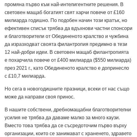
промяна първо към най-интелигентните решения. В
световен мащаб богатият свят харчи повече от £160
милиарда годишно. По подобен начин този кратък, но
ефективен списък трябва да вдъхнови частни спонсори
и благотворители от Обединеното кралство и чужбина
да изразходват своята филантропия предимно в тези
12 най-добри идеи. В световен мащаб филантропията
е похарчила повече от £400 милиарда ($550 милиарда)
през 2021 г., като Обединеното кралство е допринесло
с £10,7 милиарда.
Но сега в новогодишните празници, всеки от нас също
може да направи своя принос.
В нашите собствени, дребномащабни благотворителни
усилия не трябва да даваме малко за много каузи.
Вместо това трябва да се съсредоточим първо върху
организации, които се занимават с храненето, здравето