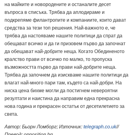
на майките и новородените и останалите десет
въпроса в списъка. Трябва да аплодираме и
подкрепяме филантропите и компаниите, които дават
средства за тези топ решения. Най-важното е, че
трябва да настояваме нашите политици да спрат да
обещават всичко и да ги призовем първо да започнат
да обещават най-добрите неща. Когато Обединеното
кралство прави от всичко по малко, то пропуска
възможността първо да прави най-добрите неща.
Трябва да започнем да изискваме нашите политици да
влагат най-много пари там, където са най-добри. На
ниска цена бихме могли да постигнем невероятни
резултати и наистина да направим една прекрасна
нова година и прекрасен остатък от десетилетието за
света.
Автор:
Бьорн Ломборг; Източник:
telegraph.co.uk
//
Превод: opposition.bg