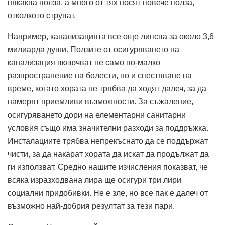
някаква полза, а много от тях носят повече полза,
отколкото струват.
Например, канализацията все още липсва за около 3,6
милиарда души. Ползите от осигуряването на
канализация включват не само по-малко
разпространение на болести, но и спестяване на
време, когато хората не трябва да ходят далеч, за да
намерят приемливи възможности. За съжаление,
осигуряването дори на елементарни санитарни
условия също има значителни разходи за поддръжка.
Инсталациите трябва непрекъснато да се поддържат
чисти, за да накарат хората да искат да продължат да
ги използват. Средно нашите изчисления показват, че
всяка изразходвана лира ще осигури три лири
социални придобивки. Не е зле, но все пак е далеч от
възможно най-добрия резултат за тези пари.