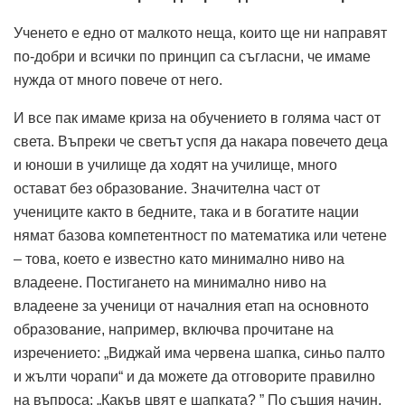
Ученето е едно от малкото неща, които ще ни направят
по-добри и всички по принцип са съгласни, че имаме
нужда от много повече от него.
И все пак имаме криза на обучението в голяма част от
света. Въпреки че светът успя да накара повечето деца
и юноши в училище да ходят на училище, много
остават без образование. Значителна част от
учениците както в бедните, така и в богатите нации
нямат базова компетентност по математика или четене
– това, което е известно като минимално ниво на
владеене. Постигането на минимално ниво на
владеене за ученици от началния етап на основното
образование, например, включва прочитане на
изречението: „Виджай има червена шапка, синьо палто
и жълти чорапи“ и да можете да отговорите правилно
на въпроса: „Какъв цвят е шапката? ” По същия начин,