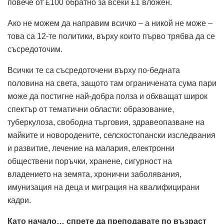
повече от £100 обратно за всеки £1 вложен.
Ако не можем да направим всичко – а никой не може –
това са 12-те политики, върху които първо трябва да се
съсредоточим.
Всички те са съсредоточени върху по-бедната
половина на света, защото там ограничената сума пари
може да постигне най-добра полза и обхващат широк
спектър от тематични области: образование,
туберкулоза, свободна търговия, здравеопазване на
майките и новородените, селскостопански изследвания
и развитие, лечение на малария, електронни
обществени поръчки, хранене, сигурност на
владението на земята, хронични заболявания,
имунизация на деца и миграция на квалифицирани
кадри.
Като начало… спрете да преподавате по възраст