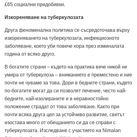
£65 социални придобивки.
Изкореняване на туберкулозата
Друга феноменална политика се съсредоточава върху
изкореняването на туберкулозата, инфекциозното
заболяване, което уби повече хора през изминалата
година от всяко друго.
В богатите страни – където на практика вече никой не
умира от туберкулоза – вниманието е преместено и ние
почти не чуваме за това. Дори в бедните страни, където
по-богатите могат да си позволят лечение, често най-
бедните, най-изолираните и в неравностойно
положение страдат от това заболяване. Както при
почти всяка друга цел за устойчиво развитие, светът
изостава много от обещанието си да се справи с
туберкулозата. Изследване с участието на Nimalan