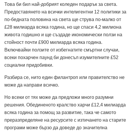
Това би бил най-добрият коледен подарък за света.
Предоставянето на всички интелигентни 12 политики за
по-бедната половина на света ще струва по-малко от
£28 милиарда всяка година, но ще спаси 4,2 милиона
живота годишно и ще създаде икономически ползи на
стойност почти £900 милиарда всяка година.
Включвайки ползите от избегнатите смъртни случаи,
всеки похарчен паунд би донесъл изумителните £52
социални придобивки.
Разбира се, нито един филантроп или правителство не
може да направи всичко.
Но всеки от тях може да предложи много разумни
решения. Обединеното кралство харчи £12,4 милиарда
всяка година за помощ за развитие, така че самото
преразпределяне на ресурсите с изтичането на старите
програми може бързо да доведе до значителна