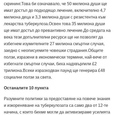
скрининг.Това би означавало, че 50 милиона души ще
имат достъп до подходящо лечение, включително 4,7
милиона деца и 3,3 милиона души с резистентна към
лекарства туберкулоза.Освен това 35 милиона души
ще имат достъп до превантивно лечение.До средата на
века тези допълнителни ресурси ще ни позволят да
избегнем изумителните 27 милиона смъртни случая,
заедно с неописуемите човешки страдания.Общите
ползи, изразени в икономически термини, най-вече от
избегнати смъртни случаи, биха надхвърлили £2
трилиона.Всеки изразходван паунд ще генерира £48
социални ползи за света.
Останалите 10 пункта
Разумните политики за предоставяне на повече знания
и изкореняване на туберкулозата са само два от 12-те
начина, с които бихме могли да активизираме усилията