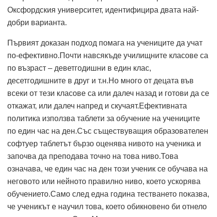
Оксфордския университет, идентифицира двата най-
добри варианта.
Първият доказан подход помага на учениците да учат
по-ефективно.Почти навсякъде училищните класове са
по възраст – деветгодишни в един клас,
десетгодишните в друг и т.н.Но много от децата във
всеки от тези класове са или далеч назад и готови да се
откажат, или далеч напред и скучаят.Ефективната
политика използва таблети за обучение на учениците
по един час на ден.Със съществуващия образователен
софтуер таблетът бързо оценява нивото на ученика и
започва да преподава точно на това ниво.Това
означава, че един час на ден този ученик се обучава на
неговото или нейното правилно ниво, което ускорява
обучението.Само след една година тестването показва,
че ученикът е научил това, което обикновено би отнело