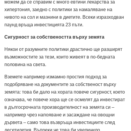
можем да се справим с много евтини лекарства за
хипертония, заедно с политики за намаляване на
нивото на сол и мазнини в диетите. Всеки изразходван
паунд връща инвестицията 23 пъти.
Сигурност за собствеността върху земята
Някои от разумните политики драстично ще разширят
възможностите за тези, които живеят в по-бедната
половина на света.
Вземете например измамно простия подход за
подобряване на документите за собственост върху
земята: това би дало на хората повече сигурност, което
означава, че повече хора ще се осмелят да инвестират
в дългосрочната производителност на земята си –
например чрез напояване и засаждане на овощни
дървета – само това възвръща инвестициите след
десетилетия. Въпреки че това би увеличило