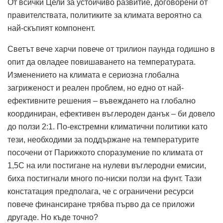
От всички Цели за устойчиво развитие, договорени от
правителствата, политиките за климата вероятно са
най-скъпият компонент.
Светът вече харчи повече от трилион паунда годишно в
опит да овладее повишаването на температурата.
Изменението на климата е сериозна глобална
загриженост и реален проблем, но едно от най-
ефективните решения – въвеждането на глобално
координиран, ефективен въглероден данък – би довело
до ползи 2:1. По-екстремни климатични политики като
тези, необходими за поддържане на температурите
посочени от Парижкото споразумение по климата от
1,5C на или постигане на нулеви въглеродни емисии,
биха постигнали много по-ниски ползи на фунт. Тази
констатация предполага, че с ограничени ресурси
повече финансиране трябва първо да се приложи
другаде. Но къде точно?