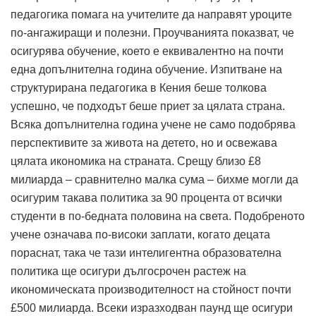
педагогика помага на учителите да направят уроците
по-ангажиращи и полезни. Проучванията показват, че
осигурява обучение, което е еквивалентно на почти
една допълнителна година обучение. Изпитване на
структурирана педагогика в Кения беше толкова
успешно, че подходът беше приет за цялата страна.
Всяка допълнителна година учене не само подобрява
перспективите за живота на детето, но и освежава
цялата икономика на страната. Срещу близо £8
милиарда – сравнително малка сума – бихме могли да
осигурим такава политика за 90 процента от всички
студенти в по-бедната половина на света. Подобреното
учене означава по-високи заплати, когато децата
пораснат, така че тази интелигентна образователна
политика ще осигури дългосрочен растеж на
икономическата производителност на стойност почти
£500 милиарда. Всеки изразходван паунд ще осигури