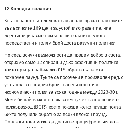
12 Коледни желания
Когато нашите изследователи анализираха политиките
във всичките 169 цели за устойчиво развитие, ние
идентифицирахме някои лоши политики, много
посредствени и голям брой доста разумни политики.
Но сред всички възможности да правим добро в света,
открихме само 12 спиращи дъха ефективни политики,
които връщат най-малко £15 обратно за всеки
похарчен паунд. Тук те са посочени в произволен ред, с
указания за средния брой спасени животи и
икономически ползи за всяка година между 2023-30 г.
Може би най-важният показател тук е съотношението
полза-разход (BCR), което показва колко паунда полза
бихте получили обратно за всеки вложен паунд.
Понякога това може да достигне трицифрено число –