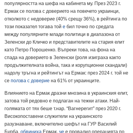
популярността на шефа на кабинета му. През 2023 г.
Ермак се ползва с доверието на повечето украинци,
отколкото с недоверие (40% срещу 36%), в рейтинга по
този показател тогава той
е
бил точно по средата
между популярните млади политици в диапазона от
Зеленски до Кличко и представителите на стария елит
като Петро Порошенко. Въпреки това, на фона на
спада на доверието в Зеленски (роля изиграха както
продължителната война, така и корупционни скандали)
надолу тръгна и рейтингът на Ермак: през 2024 г. той не
се
ползва с доверие
на 61% от украинците.
Влиянието на Ермак дразни мнозина в украинския елит,
затова той редовно е подлаган на тежки атаки. Най-
голямата от тях беше т.нар. “Вагнерегит” през 2020 г.
Високопоставени служители на украинското
разузнаване, включително шефът на ГУР Василий
Бурба,
обвиниха
Ермак,
че
е провалил операцията по