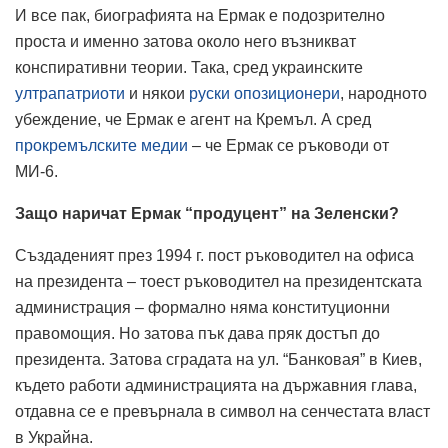
И все пак, биографията на Ермак е подозрително
проста и именно затова около него възникват
конспиративни теории. Така, сред украинските
ултрапатриоти
и някои
руски опозиционери
, народното
убеждение, че Ермак е агент на Кремъл. А сред
прокремълските медии
– че Ермак се ръководи от
МИ-6.
Защо наричат Ермак “продуцент” на Зеленски?
Създаденият през 1994 г. пост ръководител на офиса
на президента – тоест ръководител на президентската
администрация – формално няма конституционни
правомощия. Но затова пък дава пряк достъп до
президента. Затова сградата на ул. “Банковая” в Киев,
където работи администрацията на държавния глава,
отдавна се е превърнала в символ на сенчестата власт
в Украйна.