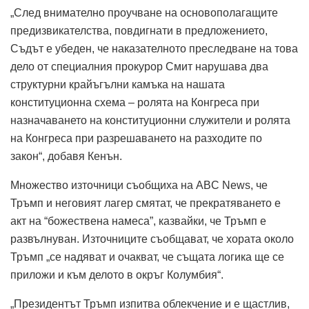
„След внимателно проучване на основополагащите
предизвикателства, повдигнати в предложението,
Съдът е убеден, че наказателното преследване на това
дело от специалния прокурор Смит нарушава два
структурни крайъгълни камъка на нашата
конституционна схема – ролята на Конгреса при
назначаването на конституционни служители и ролята
на Конгреса при разрешаването на разходите по
закон“, добавя Кенън.
Множество източници съобщиха на ABC News, че
Тръмп и неговият лагер смятат, че прекратяването е
акт на “божествена намеса”, казвайки, че Тръмп е
развълнуван. Източниците съобщават, че хората около
Тръмп „се надяват и очакват, че същата логика ще се
приложи и към делото в окръг Колумбия“.
„Президентът Тръмп изпитва облекчение и е щастлив,