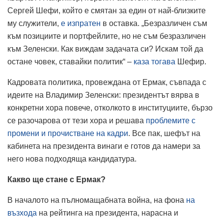
Сергей Шефи, който е смятан за един от най-близките
му служители,
е изпратен
в оставка. „Безразличен съм
към позициите и портфейлите, но не съм безразличен
към Зеленски. Как виждам задачата си? Искам той да
остане човек, ставайки политик“ –
каза тогава
Шефир.
Кадровата политика, провеждана от Ермак, съвпада с
идеите на Владимир Зеленски: президентът вярва в
конкретни хора повече, отколкото в институциите, бързо
се разочарова от тези хора и решава
проблемите с
промени и прочистване на кадри
. Все пак, шефът на
кабинета на президента винаги е готов да намери за
него нова подходяща кандидатура.
Какво ще стане с Ермак?
В началото на пълномащабната война, на фона
на
възхода
на рейтинга на президента, нарасна и