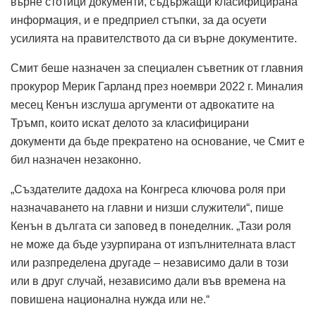
върне стотици документи, съдържащи класифицирана
информация, и е предприел стъпки, за да осуети
усилията на правителството да си върне документите.
Смит беше назначен за специален съветник от главния
прокурор Мерик Гарланд през ноември 2022 г. Миналия
месец Кенън изслуша аргументи от адвокатите на
Тръмп, които искат делото за класифицирани
документи да бъде прекратено на основание, че Смит е
бил назначен незаконно.
„Създателите дадоха на Конгреса ключова роля при
назначаването на главни и низши служители“, пише
Кенън в дългата си заповед в понеделник. „Тази роля
не може да бъде узурпирана от изпълнителната власт
или разпределена другаде – независимо дали в този
или в друг случай, независимо дали във времена на
повишена национална нужда или не.“