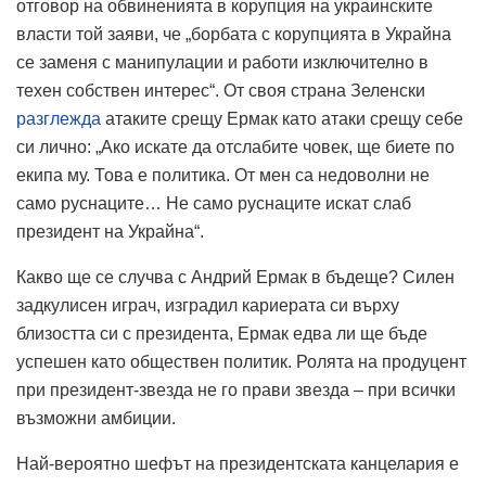
отговор на обвиненията в корупция на украинските
власти той заяви, че „борбата с корупцията в Украйна
се заменя с манипулации и работи изключително в
техен собствен интерес“. От своя страна Зеленски
разглежда
атаките срещу Ермак като атаки срещу себе
си лично: „Ако искате да отслабите човек, ще биете по
екипа му. Това е политика. От мен са недоволни не
само руснаците… Не само руснаците искат слаб
президент на Украйна“.
Какво ще се случва с Андрий Ермак в бъдеще? Силен
задкулисен играч, изградил кариерата си върху
близостта си с президента, Ермак едва ли ще бъде
успешен като обществен политик. Ролята на продуцент
при президент-звезда не го прави звезда – при всички
възможни амбиции.
Най-вероятно шефът на президентската канцелария е