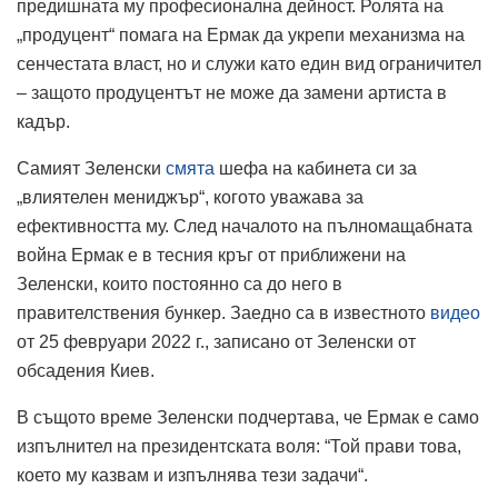
предишната му професионална дейност. Ролята на
„продуцент“ помага на Ермак да укрепи механизма на
сенчестата власт, но и служи като един вид ограничител
– защото продуцентът не може да замени артиста в
кадър.
Самият Зеленски
смята
шефа на кабинета си за
„влиятелен мениджър“, когото уважава за
ефективността му. След началото на пълномащабната
война Ермак е в тесния кръг от приближени на
Зеленски, които постоянно са до него в
правителствения бункер. Заедно са в известното
видео
от 25 февруари 2022 г., записано от Зеленски от
обсадения Киев.
В същото време Зеленски подчертава, че Ермак е само
изпълнител на президентската воля: “Той прави това,
което му казвам и изпълнява тези задачи“.