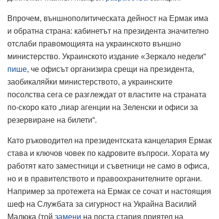
Впрочем, външнополитическата дейност на Ермак има
и обратна страна: кабинетът на президента значително
отслаби правомощията на украинското външно
министерство. Украинското издание «Зеркало недели“
пише
, че офисът организира срещи на президента,
заобикаляйки министерството, а украинските
посолства сега се разглеждат от властите на страната
по-скоро като „пиар агенции на Зеленски и офиси за
резервиране на билети“.
Като ръководител на президентската канцелария Ермак
става и ключов човек по кадровите въпроси. Хората му
работят като заместници и съветници не само в офиса,
но и в правителството и правоохранителните органи.
Например за протежета на Ермак се сочат и настоящия
шеф на Службата за сигурност на Украйна Василий
Малюка (той
замени
на поста стария приятел на