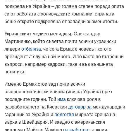
подкрепа на Украйна – до голяма степен поради опита
си от работата с холивудските компании, страната
беше открито подкрепяна от западни знаменитости.
Украинският медиен мениджър Олександър
Мартиненко, който съветва почти всички украински
лидери
отбеляза
, че сега Ермак е човекът, когото
президентът слуша най-много. И то както по вътрешни
въпроси, например кадрови, така и във външната
политика.
Именно Ермак стои зад почти всички
външнополитически инициативи на Украйна през
последните години. Той
има
ключова роля в
разработването на Киевския
договор за
международни
гаранции за Украйна и
подготвя
мирната среща на
върха в Швейцария. И заедно с американския
дипломат Майкъл Макфол
разработва
санкции.