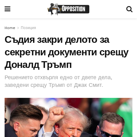
Home
Позиция
Съдия закри делото за
секретни документи срещу
Доналд Тръмп
Решението отхвърля едно от двете дела,
заведени срещу Тръмп от Джак Смит.