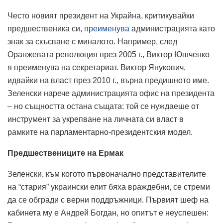
Често новият президент на Украйна, критикувайки
предшественика си,
преименува
администрацията като
знак за скъсване с миналото. Например, след
Оранжевата революция през 2005 г., Виктор Юшченко
я преименува на секретариат. Виктор Янукович,
идвайки на власт през 2010 г., върна предишното име.
Зеленски нарече администрацията офис на президента
– но същността остана същата: той се нуждаеше от
инструмент за укрепване на личната си власт в
рамките на парламентарно-президентския модел.
Предшествениците на Ермак
Зеленски, към когото първоначално представителите
на “стария” украински елит бяха враждебни, се стреми
да се обгради с верни поддръжници. Първият шеф на
кабинета му е Андрей Богдан, но опитът е неуспешен: