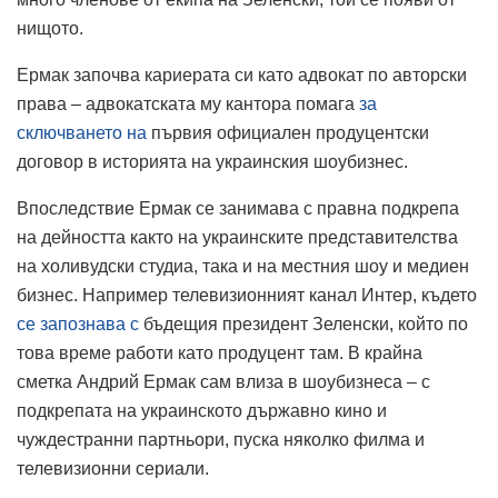
нищото.
Ермак започва кариерата си като адвокат по авторски
права – адвокатската му кантора помага
за
сключването на
първия официален продуцентски
договор в историята на украинския шоубизнес.
Впоследствие Ермак се занимава с правна подкрепа
на дейността както на украинските представителства
на холивудски студиа, така и на местния шоу и медиен
бизнес. Например телевизионният канал Интер, където
се запознава с
бъдещия президент Зеленски, който по
това време работи като продуцент там. В крайна
сметка Андрий Ермак сам влиза в шоубизнеса – с
подкрепата на украинското държавно кино и
чуждестранни партньори, пуска няколко филма и
телевизионни сериали.