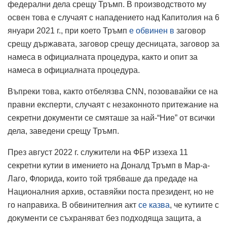
федерални дела срещу Тръмп. В производството му
освен това е случаят с нападението над Капитолия на 6
януари 2021 г., при което Тръмп
е обвинен в
заговор
срещу държавата, заговор срещу десницата, заговор за
намеса в официалната процедура, както и опит за
намеса в официалната процедура.
Въпреки това, както отбелязва CNN, позовавайки се на
правни експерти, случаят с незаконното притежание на
секретни документи се смяташе за най-“Ние” от всички
дела, заведени срещу Тръмп.
През август 2022 г. служители на ФБР иззеха 11
секретни кутии в имението на Доналд Тръмп в Мар-а-
Лаго, Флорида, които той трябваше да предаде на
Националния архив, оставяйки поста президент, но не
го направиха. В обвинителния акт
се казва
, че кутиите с
документи се съхраняват без подходяща защита, а