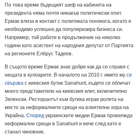
По това време бъдещият шеф на кабинета на
президента няма почти никакъв политически опит.
Ермак влиза в контакт с политиката понякога, когато е
необходимо успешно да популяризира бизнеса си.
Например, той работи в продължение на няколко
години като асистент на народния депутат от Партията
на регионите Елбрус Тадеев.
В същото време Ермак знае добре как да се справя с
нещата в кулоарите. В началото на 2010 г. името му
се
свързва
с киевския бутик Sanahunt, където се обличат
много представители на киевския елит, включително
Зеленски. Ресторантът към бутика играе ролята на
място за неформалните срещи на влиятелни хора на
Украйна.
Според
украинските медии Ермак провелжда
неформални срещи в Sanahunt и вече след като е
станал чиновник.