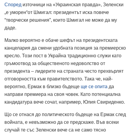
Според
източници на «Украинская правда», Зеленски
„е уморен“от Шмигал: президентът иска повече
“творчески решения”, които Шмигал не може да му
даде.
Малко вероятно е обаче шефът на президентската
канцелария да смени удобната позиция за премиерско
кресло. Този пост в Украйна традиционно служи като
гръмоотвод за общественото недоволство от
президента – лидерите на страната често прехвърлят
отговорността към правителството. Така че, най-
вероятно, Ермак в близко бъдеще
ще се опита
да
направи премиера на своя човек. Като потенциална
кандидатура вече сочат, например, Юлия Свириденко.
Що се отнася до политическото бъдеще на Ермак след
войната, е невъзможно да се предскаже. Във всеки
случай те със Зеленски вече са не само тясно