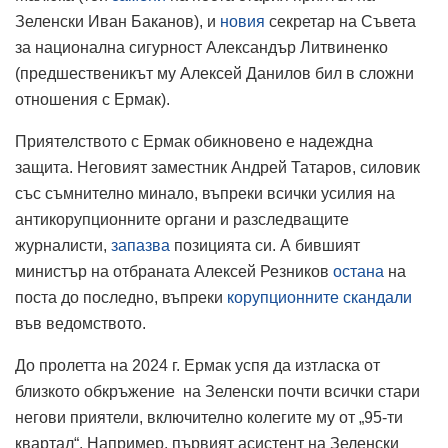
Зеленски Иван Баканов), и
новия
секретар на Съвета
за национална сигурност Александър Литвиненко
(предшественикът му Алексей Данилов бил в сложни
отношения с Ермак).
Приятелството с Ермак обикновено е надеждна
защита. Неговият заместник Андрей Татаров, силовик
със съмнително минало, въпреки всички усилия на
антикорупционните органи и разследващите
журналисти,
запазва
позицията си. А бившият
министър на отбраната Алексей Резников
остана
на
поста до последно, въпреки
корупционните скандали
във ведомството.
До пролетта на 2024 г. Ермак успя да изтласка от
близкото обкръжение на Зеленски почти всички стари
негови приятели, включително колегите му от „95-ти
квартал“. Например, първият асистент на Зеленски