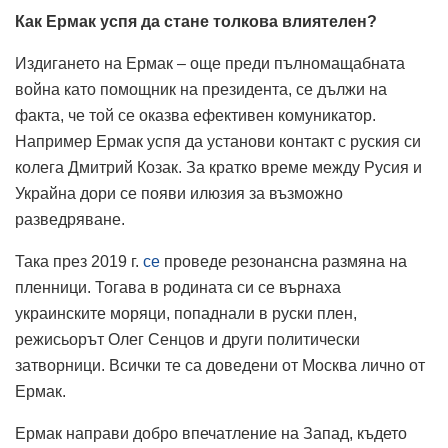
Как Ермак успя да стане толкова влиятелен?
Издигането на Ермак – още преди пълномащабната
война като помощник на президента, се дължи на
факта, че той се оказва ефективен комуникатор.
Например Ермак успя да установи контакт с руския си
колега Дмитрий Козак. За кратко време между Русия и
Украйна дори се появи илюзия за възможно
разведряване.
Така през 2019 г.
се
проведе резонансна размяна на
пленници. Тогава в родината си се върнаха
украинските моряци, попаднали в руски плен,
режисьорът Олег Сенцов и други политически
затворници. Всички те са доведени от Москва лично от
Ермак.
Ермак направи добро впечатление на Запад, където