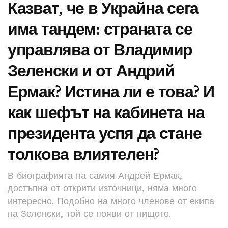
Казват, че в Украйна сега
има тандем: страната се
управлява от Владимир
Зеленски и от Андрий
Ермак? Истина ли е това? И
как шефът на кабинета на
президента успя да стане
толкова влиятелен?
В биографията на самия Андрей Ермак,
достъпна от открити източници, няма много
интересно. Подобно на много членове от екипа
на Зеленски, той се появи от нищото.