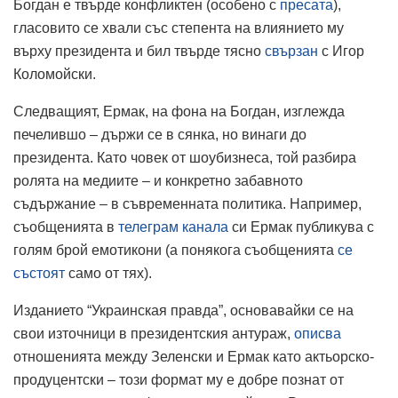
Богдан е твърде конфликтен (особено с
пресата
),
гласовито се хвали със степента на влиянието му
върху президента и бил твърде тясно
свързан
с Игор
Коломойски.
Следващият, Ермак, на фона на Богдан, изглежда
печелившо – държи се в сянка, но винаги до
президента. Като човек от шоубизнеса, той разбира
ролята на медиите – и конкретно забавното
съдържание – в съвременната политика. Например,
съобщенията в
телеграм канала
си Ермак публикува с
голям брой емотикони (а понякога съобщенията
се
състоят
само от тях).
Изданието “Украинская правда”, основавайки се на
свои източници в президентския антураж,
описва
отношенията между Зеленски и Ермак като актьорско-
продуцентски – този формат му е добре познат от