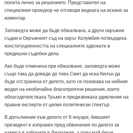
попита лично за решението. Представител на
специалния прокурор не отговори веднага на искане за
коментар.
Заповедта може да бъде обжалвана, а други окръжни
съдии и Окръжният съд на окръг Колумбия потвърдиха
конституционността на специалните адвокати в
предишни съдебни дела.
Ако бъде отменена при обжалване, заповедта може
също така да доведе до това Смит да иска Кенън да
бъде отстранена от делото, като се позовава на нейния
модел на необичайно благоприятни решения, които
облагодетелстваха Тръмп и предизвикаха удивление на
правни експерти от целия политически спектър.
В допълнение към делото от 6 януари, бившият
президент е изправен пред обвинения по делото за
намеса в изборите в Джорджия, а през май беше