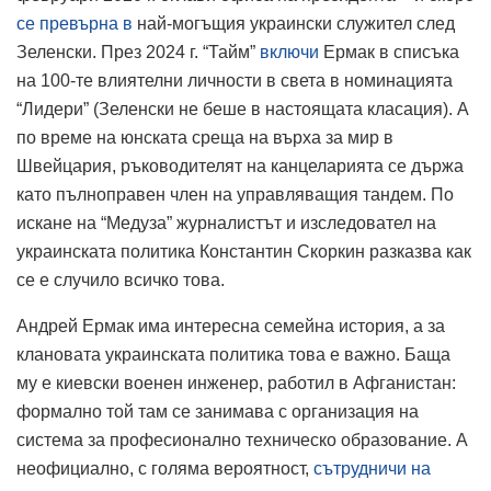
се превърна в
най-могъщия украински служител след
Зеленски. През 2024 г. “Тайм”
включи
Ермак в списъка
на 100-те влиятелни личности в света в номинацията
“Лидери” (Зеленски не беше в настоящата класация). А
по време на юнската среща на върха за мир в
Швейцария, ръководителят на канцеларията се държа
като пълноправен член на управляващия тандем. По
искане на “Медуза” журналистът и изследовател на
украинската политика Константин Скоркин разказва как
се е случило всичко това.
Андрей Ермак има интересна семейна история, а за
клановата украинската политика това е важно. Баща
му е киевски военен инженер, работил в Афганистан:
формално той там се занимава с организация на
система за професионално техническо образование. А
неофициално, с голяма вероятност,
сътрудничи на