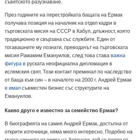
съветското разузнаване.
През годините на перестройката бащата на Ермак
получава позиция на началник на отдел кадри в
търговската мисия на СССР в Кабул, длъжност, която
традиционно е свързана със службите. Един от
тогавашните му познати, преводачът на търговската
мисия Рамамим Емануилов, след това става
важна
фигура в
руската неофициална дипломация в
ислямския свят. Този контакт преминал по наследство
от баща към син – в началото на 2000 г. Андрей Ермак
е имал
съвместен бизнес със структурите на
Емануилов.
Какво друго е известно за семейство Ермак?
В биографията на самия Андрей Ермак, достъпна от
открити източници, няма много интересно. Подобно на
много членове от екипа на Зеленски, той се появи от