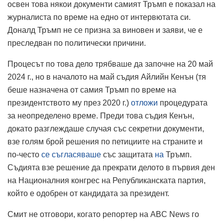
освен това някои документи самият Тръмп е показал на
журналиста по време на едно от интервютата си.
Доналд Тръмп не се призна за виновен и заяви, че е
преследван по политически причини.
Процесът по това дело трябваше да започне на 20 май
2024 г., но в началото на май съдия Айлийн Кенън (тя
беше назначена от самия Тръмп по време на
президентството му през 2020 г.)
отложи
процедурата
за неопределено време. Преди това съдия Кенън,
докато разглеждаше случая със секретни документи,
взе голям брой решения по петициите на страните и
по-често
се съгласяваше
със защитата
на
Тръмп.
Съдията взе решение да прекрати делото в първия ден
на Националния конгрес на Републиканската партия,
който е одобрен от кандидата за президент.
Смит не отговори, когато репортер на ABC News го