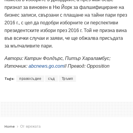
признат за виновен в Ню Йорк за фалшифициране на
бизнес записи, свързани с плащане на тайни пари през
2016 г., с цел да подобри изборните си перспективи
президентските избори през 2016 г. Той не призна вина
във всички случаи и заяви, че ще обжалва присъдата
за мълчаливите пари.
Автори:
Катрин Фолдърс, Питър Хараламбус
;
Източник:
abcnews.go.com
//
Превод:
O
pposition
Tags:
правосъдие
съд
Тръмп
Home
От мрежата