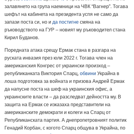
залавянето на група наемници на ЧВК “Вагнер”. Тогава
шефът на кабинета на президента успя не само да
запази поста си, но и
да постигне
смяна на
ръководството на ГУР – новият му ръководител стана
Кирил Буданов.
Поредната атака срещу Ермак стана в разгара на
руската инвазия през юли 2022 г. Тогава член на
американския Конгрес от украински произход –
републиканката Виктория Спарц,
обвини
Украйна в
лоша подготовка за войната и призова Андрей Ермак
да напусне поста на шеф на украинския офис, а
украинските власти – да разследват дейността му. В
защита на Ермак се изказаха представители на
американските демократи и колеги на Спарц от
Републиканската партия. А днепропетровният политик
Генадий Корбан, с когото Спарц общува в Украйна, по