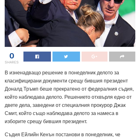
0
SHARES
В изненадващо решение в понеделник делото за
класифицирани документи срещу бившия президент
Доналд Тръмп беше прекратено от федералния съдия,
който наблюдава делото. Решението отхвърля едно от
двете дела, заведени от специалния прокурор Джак
Смит, който също наблюдава делото за намеса в
изборите срещу бившия президент.
Съдия Ейлийн Кенън постанови в понеделник, че