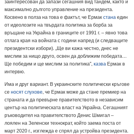
заинтересован да запази сегашния вид тандем, както и
максимално дългото управление на президента.
Косвено в полза на това е фактът, че Ермак
стана
един
от идеолозите на твърдата политика за борба за
връщане на Украйна в границите от 1991 г. – явно това
отлага края на войната с години напред (и следващите
президентски избори). „Ще ви кажа честно, днес не
мислим за нищо друго, освен да доближим победата…
Ще победим и ще мислим за политика”,
казва
Ермак в
интервю.
Има и друг вариант. В украинските политически кръгове
се
носят слухове
, че Ермак може да стане премиер на
страната и да превърне правителството в независим
център на политическата власт на Украйна. Сегашният
ръководител на правителството Денис Шмигал –
лоялен на Зеленски технократ, който заема поста от
март 2020 г., изглежда е спрял да устройва президента.