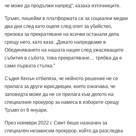
че може да продължи напред“, казаха източниците.
Тръмп, пишейки в платформата си за социални медии
два дни след като оцеля след опит за убийство,
призова за прекратяване на всички останали дела
срещу него, като каза: „Докато напредваме в
Обединяването на нашата нация след ужасяващите
събития в събота, това прекратяване… трябва да е
само първата стъпка.”
Съдия Кенън отбеляза, че нейното решение не се
прилага за други юрисдикции, което означава, че
заповедта може да не се прилага към делото на
специалния прокурор за намеса в изборите срещу
Тръмп от 6 януари.
През ноември 2022 г. Смит беше назначен за
специален независим прокурор, който да разследва