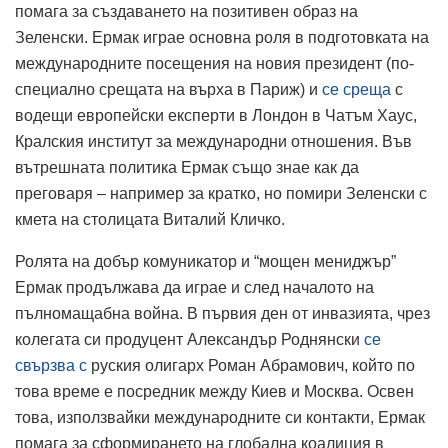
помага за създаването на позитивен образ на
Зеленски. Ермак играе основна роля в подготовката на
международните посещения на новия президент (по-
специално срещата на върха в Париж) и
се среща
с
водещи европейски експерти в Лондон в Чатъм Хаус,
Кралския институт за международни отношения. Във
вътрешната политика Ермак също знае как да
преговаря – например за кратко, но помири Зеленски с
кмета на столицата Виталий Кличко.
Ролята на добър комуникатор и “мощен мениджър”
Ермак продължава да играе и след началото на
пълномащабна война. В първия ден от инвазията, чрез
колегата си продуцент Александър Роднянски
се
свързва с
руския олигарх Роман Абрамович, който по
това време е посредник между Киев и Москва. Освен
това, използвайки международните си контакти, Ермак
помага за сформирането на глобална коалиция в