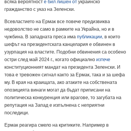
всяка вероятност
е бил лишен от
украинско
гражданство с указ на Зеленски.
Всевластието на Ермак все повече предизвиква
недоволство не само в рамките на Украйна, но и в
чужбина. В западната преса има
публикации,
в които
шефът на президентската канцелария е обвинен в
узурпация на властите. Подобни обвинения са особено
остри след май 2024 г., когато официално
изтече
конституционният мандат на президента Зеленски. И
това е тревожен сигнал както за Ермак, така и за шефа
му. В края на краищата, ако атаките на собствената
опозицията винаги могат да бъдат приписани на
политическа конкуренция или врагове, то загубата на
репутация на Запад е изпълнена с неприятни
последици.
Ермак реагира смело на критиките. Например в