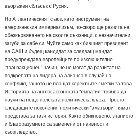
въоръжен сблъсък с Русия.
Но Атлантическият съюз, като инструмент на
американския империализъм, по-скоро ще разчита на
обезкървяването на своите съюзници, с незначителни
загуби за себе си. Чуйте само как бившият президент
на САЩ и бъдещ кандидат за следващ мандат
предупреждава европейците по изключително
“транзакционен” начин, че не могат да разчитат на
подкрепата на лидера на алианса в случай на
конфликт, защото не плащат коректните сметки за това.
Историята на англосаксонската “емпатия” трябва да
научи на нещо полската политическа класа. Просто
следващите поколения политически “аматьори” нямат
представа за тази история. Както обикновено, знанието
и благоразумието са заменени от наивност и
късогледство.