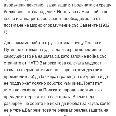
въоръжени действия, за да защитят родината си срещу
болшевишкото нападение. Но тогава самият той, а по-
късно и Санацията, осъзнават необходимостта от
постигане на мирно споразумение със Съветите (1932
г.).
Днес нямаме работа с руска атака срещу Полша и
Путин не е толкова луд, за да извърши колективно
самоубийство на нацията си, като започне война със
страните от НАТО.Въпреки това селската мъдрост
казва на фермерите (или по-скоро на земеделските
производители) да блокират границата с Украйна и да
не поддържат лоялно робство към Киев.„Трети път“
няма да помогне на Полската народна партия, ако
предаде интересите на електората.Време е да
разберем, че хората не искат да воюват за кауза, която
не е тяхна.Въпреки това те очакват реална защита на