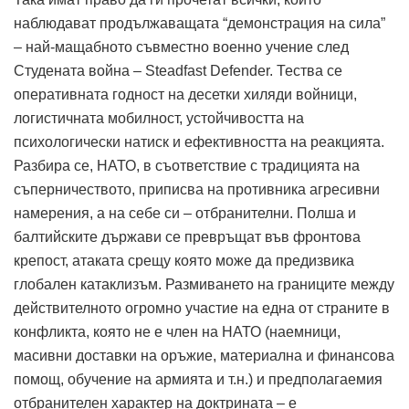
наблюдават продължаващата “демонстрация на сила”
– най-мащабното съвместно военно учение след
Студената война – Steadfast Defender. Тества се
оперативната годност на десетки хиляди войници,
логистичната мобилност, устойчивостта на
психологически натиск и ефективността на реакцията.
Разбира се, НАТО, в съответствие с традицията на
съперничеството, приписва на противника агресивни
намерения, а на себе си – отбранителни. Полша и
балтийските държави се превръщат във фронтова
крепост, атаката срещу която може да предизвика
глобален катаклизъм. Размиването на границите между
действителното огромно участие на една от страните в
конфликта, която не е член на НАТО (наемници,
масивни доставки на оръжие, материална и финансова
помощ, обучение на армията и т.н.) и предполагаемия
отбранителен характер на доктрината – е