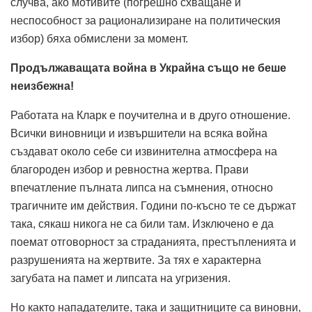
случва, ако мотивите (погрешно схващане и
неспособност за рационализиране на политическия
избор) бяха обмислени за момент.
Продължаващата война в Украйна също не беше
неизбежна!
Работата на Кларк е поучителна и в друго отношение.
Всички виновници и извършители на всяка война
създават около себе си извинителна атмосфера на
благороден избор и ревностна жертва. Прави
впечатление пълната липса на съмнения, относно
трагичните им действия. Години по-късно те се държат
така, сякаш никога не са били там. Изключено е да
поемат отговорност за страданията, престъпленията и
разрушенията на жертвите. За тях е характерна
загубата на памет и липсата на угризения.
Но както нападателите, така и защитниците са виновни,