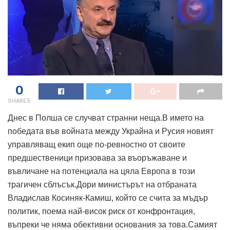
0
SHARES
Днес в Полша се случват странни неща.В името на
победата във войната между Украйна и Русия новият
управляващ екип още по-ревностно от своите
предшественици призовава за въоръжаване и
въвличане на потенциала на цяла Европа в този
трагичен сблъсък.Дори министърът на отбраната
Владислав Косиняк-Камиш, който се счита за мъдър
политик, поема най-висок риск от конфронтация,
въпреки че няма обективни основания за това.Самият