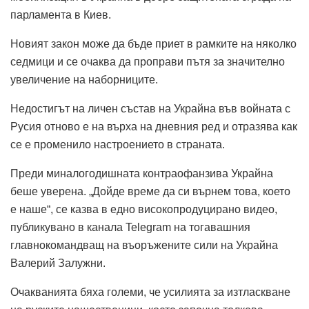
парламента в Киев.
Новият закон може да бъде приет в рамките на няколко
седмици и се очаква да проправи пътя за значително
увеличение на наборниците.
Недостигът на личен състав на Украйна във войната с
Русия отново е на върха на дневния ред и отразява как
се е променило настроението в страната.
Преди миналогодишната контраофанзива Украйна
беше уверена. „Дойде време да си върнем това, което
е наше“, се казва в едно високопродуцирано видео,
публикувано в канала Telegram на тогавашния
главнокомандващ на въоръжените сили на Украйна
Валерий Залужни.
Очакванията бяха големи, че усилията за изтласкване