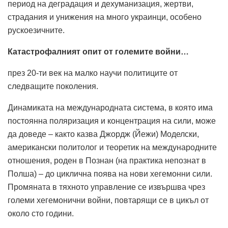
период на деградация и дехуманизация, жертви,
страдания и унижения на много украинци, особено
рускоезичните.
Катастрофалният опит от големите войни…
през 20-ти век на малко научи политиците от
следващите поколения.
Динамиката на международната система, в която има
постоянна поляризация и концентрация на сили, може
да доведе – както казва Джордж (Йежи) Моделски,
американски политолог и теоретик на международните
отношения, роден в Познан (на практика непознат в
Полша) – до циклична поява на нови хегемонни сили.
Промяната в тяхното управление се извършва чрез
големи хегемонични войни, повтарящи се в цикъл от
около сто години.