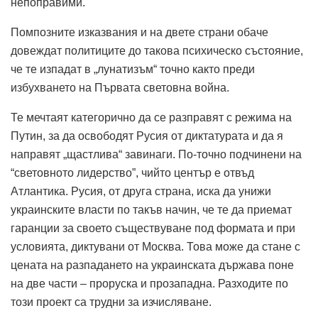
непоправими.
Помпозните изказвания и на двете страни обаче
довеждат политиците до такова психическо състояние,
че те изпадат в „лунатизъм“ точно както преди
избухването на Първата световна война.
Те мечтаят категорично да се разправят с режима на
Путин, за да освободят Русия от диктатурата и да я
направят „щастлива“ завинаги. По-точно подчинени на
“световното лидерство”, чийто център е отвъд
Атлантика. Русия, от друга страна, иска да унижи
украинските власти по такъв начин, че те да приемат
гаранции за своето съществуване под формата и при
условията, диктувани от Москва. Това може да стане с
цената на разпадането на украинската държава поне
на две части – проруска и прозападна. Разходите по
този проект са трудни за изчисляване.