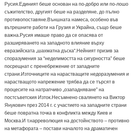
Русия.Единият беше основан на по-добро или по-лошо
съжителство, другият беше на разделяне, до пълно
противопоставяне.Външната намеса, особено във
вътрешните работи на Грузия и Украйна, също беше
важна.Русия имаше право да се опасява от
разширяването на западното влияние върху
евразийската „шахматна дъска“.Нейният призив за
споразумения за “неделимостта на сигурността” беше
посрещнат с пренебрежение от западните
страни.Източниците на нарастващите недоразумения и
нарастващото напрежение трябва да се търсят в
процесите на натрапчиво „озападняване” на
постсъветския Изток.Несъмнено свалянето на Виктор
Янукович през 2014 г. с участието на западните страни
беше повратна точка в конфликта между Киев и
Москва.И т.нарреволюция на достойнството – противно
на метафората – постави началото на драматичен