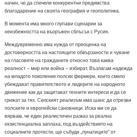
начин, че да спечели конкурентни предимства
благодарение на своята география и геополитика.
В момента има много глупави сценарии за
неизбежността на въоръжен сблъсък с Русия.
Междувременно има нужда от преоценка на
достоверността на настоящите обвързаности и чуване
на гласовете на гражданите относно това каква
реалност – мир или война – избират. Възлагам надежда
на младото поколение полски фермери, които смело
убеждават правителството и лидерите на народното
движение как да защитават техните интереси и да се
грижат за тях. Селският реализъм има шанс да отрезви
полските и европейски сановници. Иска ми се да
вярвам, че един реалистичен разказ за реална
екзистенциална заплаха, под въздействието на
социалните протести, ще събуди „лунатиците“ от