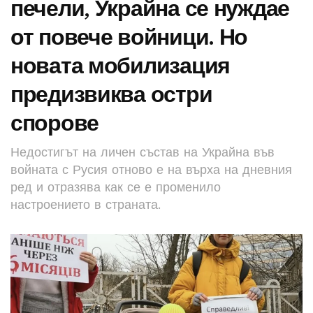
печели, Украйна се нуждае
от повече войници. Но
новата мобилизация
предизвиква остри
спорове
Недостигът на личен състав на Украйна във
войната с Русия отново е на върха на дневния
ред и отразява как се е променило
настроението в страната.