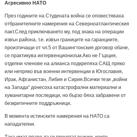
Агресивно НАТО
През годините на Студената война се оповестяваха
отбранителните намерения на Северноатлантическия
пакт.След приключването му, под знака на операции
извън района, т.е. извън границите на гаранциите,
произтичащи от чл.5 от Вашингтонския договор обаче,
се практикува интервенционизъм.Ако не Гърция,
отделни членове на алианса подкрепяха САЩ пряко
или непряко във военни интервенции в Югославия,
Ирак, Афганистан, Либия и Сирия.Всички тези „войни
на Запада“ донесоха катастрофални материални и
хуманитарни последици, но бързо бяха забравени от
безкритичните поддръжници.
В момента истинските намерения на НАТО са
нападателни.
Така имат право да ги прочетат всички, които