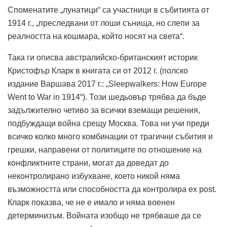
Споменатите „лунатици“ са участници в събитията от
1914 г., „преследвани от лоши сънища, но слепи за
реалността на кошмара, който носят на света“.
Така ги описва австралийско-британският историк
Кристофър Кларк в книгата си от 2012 г. (полско
издание Варшава 2017 г.: „Sleepwalkers: How Europe
Went to War in 1914“). Този шедьовър трябва да бъде
задължително четиво за всички вземащи решения,
подбуждащи война срещу Москва. Това ни учи преди
всичко колко много комбинации от трагични събития и
грешки, направени от политиците по отношение на
конфликтните страни, могат да доведат до
неконтролирано избухване, което никой няма
възможността или способността да контролира ex post.
Кларк показва, че не е имало и няма военен
детерминизъм. Войната изобщо не трябваше да се