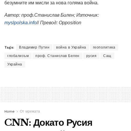
безумните им мисли за нова голяма война.
Автор: проф.Станислав Билен; Източник:
myslpolska.info
//
Превод:
Opposition
Tags:
Владимир Путин
война в Украйна
геополитика
глобализъм
проф. Станислав Белен
русия
Сащ
Украйна
Home
От мрежата
CNN: Докато Русия