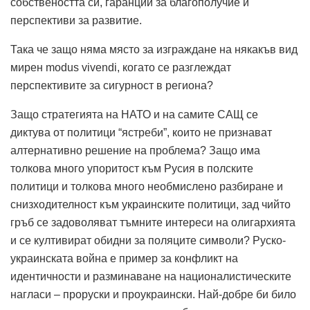
собствеността си, гаранции за благополучие и
перспективи за развитие.
Така че защо няма място за изграждане на някакъв вид
мирен modus vivendi, когато се разглеждат
перспективите за сигурност в региона?
Защо стратегията на НАТО и на самите САЩ се
диктува от политици “ястреби”, които не признават
алтернативно решение на проблема? Защо има
толкова много упоритост към Русия в полските
политици и толкова много необмислено разбиране и
снизходителност към украинските политици, зад чийто
гръб се задоволяват тъмните интереси на олигархията
и се култивират обидни за поляците символи? Руско-
украинската война е пример за конфликт на
идентичности и разминаване на националистическите
нагласи – проруски и проукраински. Най-добре би било