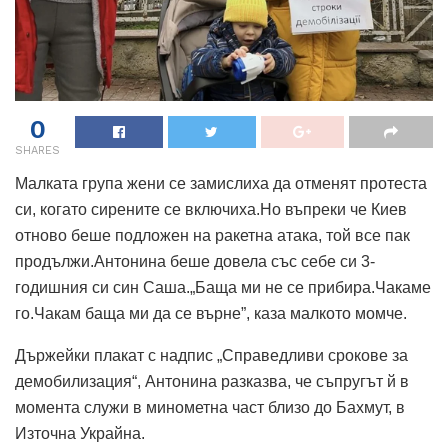
0
SHARES
Малката група жени се замислиха да отменят протеста
си, когато сирените се включиха.Но въпреки че Киев
отново беше подложен на ракетна атака, той все пак
продължи.Антонина беше довела със себе си 3-
годишния си син Саша.„Баща ми не се прибира.Чакаме
го.Чакам баща ми да се върне”, каза малкото момче.
Държейки плакат с надпис „Справедливи срокове за
демобилизация“, Антонина разказва, че съпругът й в
момента служи в минометна част близо до Бахмут, в
Източна Украйна.