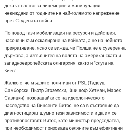
доказателство за лицемерие и манипулация,
невиждани от годините на най-голямото напрежение
през Студената война.
По повод тази мобилизация на ресурси и действия,
насочени към ескалиране на войната, а не на нейното
прекратяване, ясно се вижда, че Полша не е суверенна
държава, а изпълнител на волята на американската и
западноевропейската олигархия, както и “слуга на
Киев”.
Жалко е, че мъдрите политици от PSL (Тадеуш
Самборски, Пьотр Згозелски, Кшищоф Хетман, Марек
Савицки), позовавайки се на идеологическото
наследство на Винсенти Витос, не са в състояние да
диагностицират шумно тези зависимости и да им се
противопоставят. Витос, като министър-председател,
при необходимост призовава селяните към ефективни