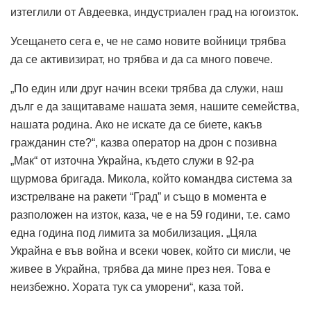
изтеглили от Авдеевка, индустриален град на югоизток.
Усещането сега е, че не само новите войници трябва
да се активизират, но трябва и да са много повече.
„По един или друг начин всеки трябва да служи, наш
дълг е да защитаваме нашата земя, нашите семейства,
нашата родина. Ако не искате да се биете, какъв
гражданин сте?“, казва оператор на дрон с позивна
„Мак“ от източна Украйна, където служи в 92-ра
щурмова бригада. Микола, който командва система за
изстрелване на ракети “Град” и също в момента е
разположен на изток, каза, че е на 59 години, т.е. само
една година под лимита за мобилизация. „Цяла
Украйна е във война и всеки човек, който си мисли, че
живее в Украйна, трябва да мине през нея. Това е
неизбежно. Хората тук са уморени“, каза той.