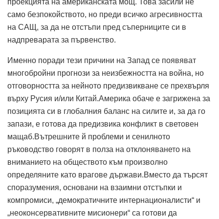
проекцията на американската мощ. Това засили не
само безпокойството, но преди всичко агресивността
на САЩ, за да не отстъпи пред съперниците си в
надпреварата за първенство.
Именно поради тези причини на Запад се появяват
многобройни прогнози за неизбежността на война, но
отговорността за нейното предизвикване се прехвърля
върху Русия и/или Китай.Америка обаче е загрижена за
позицията си в глобалния баланс на силите и, за да го
запази, е готова да предизвика конфликт в световен
мащаб.Вътрешните й проблеми и сенилното
ръководство говорят в полза на отклоняването на
вниманието на обществото към произволно
определяните като врагове държави.Вместо да търсят
споразумения, основани на взаимни отстъпки и
компромиси, „демократичните интернационалисти“ и
„неоконсервативните мисионери“ са готови да