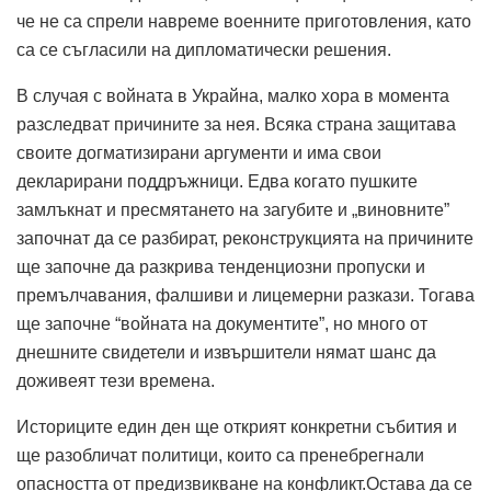
че не са спрели навреме военните приготовления, като
са се съгласили на дипломатически решения.
В случая с войната в Украйна, малко хора в момента
разследват причините за нея. Всяка страна защитава
своите догматизирани аргументи и има свои
декларирани поддръжници. Едва когато пушките
замлъкнат и пресмятането на загубите и „виновните”
започнат да се разбират, реконструкцията на причините
ще започне да разкрива тенденциозни пропуски и
премълчавания, фалшиви и лицемерни разкази. Тогава
ще започне “войната на документите”, но много от
днешните свидетели и извършители нямат шанс да
доживеят тези времена.
Историците един ден ще открият конкретни събития и
ще разобличат политици, които са пренебрегнали
опасността от предизвикване на конфликт.Остава да се