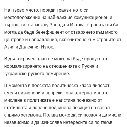
На първо място, поради транзитното си
местоположение на най-важния комуникационен и
търговски път между Запада и Изтока, страната ни би
могла да бъде бенефициент от отварянето към много
центрове и направления, включително към страните от
Азия и Далечния Изток.
В дългосрочен план не може да бъде пропуснато
нормализирането на отношенията с Русия и
украинско-руското помирение.
В момента в полската политическа класа липсват
смели визионери и въпреки това алтернативното
мислене в политиката е наистина по-важно от
статичната и лоялно подчинена позиция на васал
спрямо хегемона. Полша може да си позволи да мисли
независимо и да изчислява интересите си по такъв