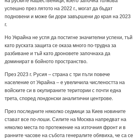
на руските нашественици, което започна толкова
успешно през лятото на 2022 г., могат да бъдат
подновени и може би дори завършени до края на 2023
г.
Но Украйна не успя да постигне значителни успехи, тъй
като руската защита се оказа много по-трудна за
разбиване и тъй като дроновете започнаха да
доминират в бойното пространство.
През 2023 г. Русия – страна с три пъти повече
население от Украйна – е увеличила числеността на
войските си в окупираните територии с почти една
трета, според лондонски аналитични центрове.
През последните няколко седмици за Киев новините
стават все по-лоши. Силите на Москва напредват на
няколко места по протежение на източния фронт и в
ранните часове на събота генералите обявиха, че са се