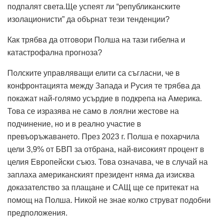
подпалят света.Ще успеят ли “републиканските
изолационисти” да обърнат тези тенденции?
Как трябва да отговори Полша на тази гибелна и
катастрофална прогноза?
Полските управляващи елити са съгласни, че в
конфронтацията между Запада и Русия те трябва да
покажат най-голямо усърдие в подкрепа на Америка.
Това се изразява не само в лоялни жестове на
подчинение, но и в реално участие в
превъоръжаването. През 2023 г. Полша е похарчила
цели 3,9% от БВП за отбрана, най-високият процент в
целия Европейски съюз. Това означава, че в случай на
заплаха американският президент няма да изисква
доказателство за плащане и САЩ ще се притекат на
помощ на Полша. Никой не знае колко струват подобни
предположения.