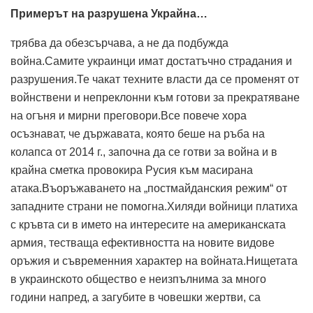
Примерът на разрушена Украйна…
трябва да обезсърчава, а не да подбужда
война.Самите украинци имат достатъчно страдания и
разрушения.Те чакат техните власти да се променят от
войнствени и непреклонни към готови за прекратяване
на огъня и мирни преговори.Все повече хора
осъзнават, че държавата, която беше на ръба на
колапса от 2014 г., започна да се готви за война и в
крайна сметка провокира Русия към масирана
атака.Въоръжаването на „постмайданския режим“ от
западните страни не помогна.Хиляди войници платиха
с кръвта си в името на интересите на американската
армия, тестваща ефективността на новите видове
оръжия и съвременния характер на войната.Нищетата
в украинското общество е неизпълнима за много
години напред, а загубите в човешки жертви, са