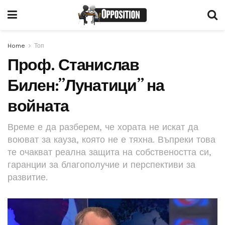
Home
Топ
Проф. Станислав
Билен:”Лунатици” на
войната
Време е да разберем, че хората не искат да
воюват за кауза, която не е тяхна. Въпреки това
те очакват реална защита на собствеността си,
гаранции за благополучие и перспективи за
развитие.