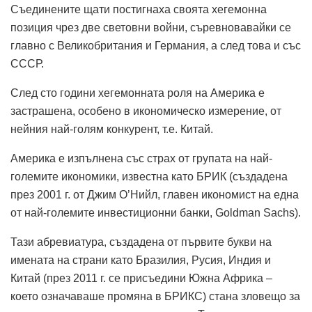
Съединените щати постигнаха своята хегемонна
позиция чрез две световни войни, съревновавайки се
главно с Великобритания и Германия, а след това и със
СССР.
След сто години хегемонната роля на Америка е
застрашена, особено в икономическо измерение, от
нейния най-голям конкурент, т.е. Китай.
Америка е изпълнена със страх от групата на най-
големите икономики, известна като БРИК (създадена
през 2001 г. от Джим О’Нийл, главен икономист на една
от най-големите инвестиционни банки, Goldman Sachs).
Тази абревиатура, създадена от първите букви на
имената на страни като Бразилия, Русия, Индия и
Китай (през 2011 г. се присъедини Южна Африка –
което означаваше промяна в БРИКС) стана зловещо за