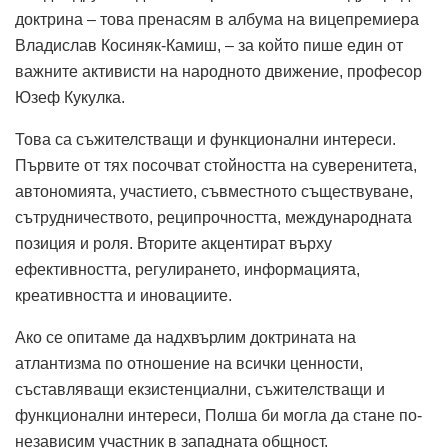
доктрина – това пренасям в албума на вицепремиера
Владислав Косиняк-Камиш, – за който пише един от
важните активисти на народното движение, професор
Юзеф Кукулка.
Това са съжителстващи и функционални интереси.
Първите от тях посочват стойността на суверенитета,
автономията, участието, съвместното съществуване,
сътрудничеството, реципрочността, международната
позиция и роля. Вторите акцентират върху
ефективността, регулирането, информацията,
креативността и иновациите.
Ако се опитаме да надхвърлим доктрината на
атлантизма по отношение на всички ценности,
съставляващи екзистенциални, съжителстващи и
функционални интереси, Полша би могла да стане по-
независим участник в западната общност.