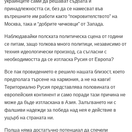
украинците сами да решават съдбата и
принадлежността си, без да се намесват във
вътрешните им работи както “покровителството” на
Москва, така и “добрите чичковци” от Запада.
Наблюдавайки полската политическа сцена от години
се питам, защо толкова много политици, независимо от
техния идеологически произход, са съгласни с
необходимостта да се изтласка Русия от Европа?
Все пак провидението е решило нашата близост, което
предполага търсене на хармония, а не на кавги!
Териториално Русия представлява половината от
европейския континент и само поради тази причина не
може да бъде изтласкана в Азия. Залъгването ни с
фалшиви надежди за победа над нея е действие в
ущърб на страната ни.
Полша няма достатъчно потенциал да спечели