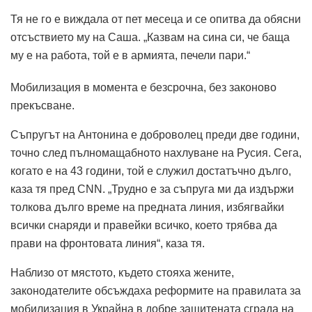
Тя не го е виждала от пет месеца и се опитва да обясни
отсъствието му на Саша. „Казвам на сина си, че баща
му е на работа, той е в армията, печели пари.“
Мобилизация в момента е безсрочна, без законово
прекъсване.
Съпругът на Антонина е доброволец преди две години,
точно след пълномащабното нахлуване на Русия. Сега,
когато е на 43 години, той е служил достатъчно дълго,
каза тя пред CNN. „Трудно е за съпруга ми да издържи
толкова дълго време на предната линия, избягвайки
всички снаряди и правейки всичко, което трябва да
прави на фронтовата линия“, каза тя.
Наблизо от мястото, където стояха жените,
законодателите обсъждаха реформите на правилата за
мобилизация в Украйна в добре защитената сграда на