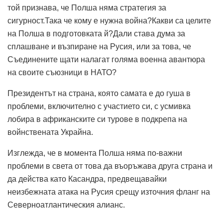
той признава, че Полша няма стратегия за
сигурност.Така че кому е нужна война?Какви са целите
на Полша в подготовката й?Дали става дума за
сплашване и възпиране на Русия, или за това, че
Съединените щати налагат голяма военна авантюра
на своите съюзници в НАТО?
Президентът на страна, която самата е до гуша в
проблеми, включително с участието си, с усмивка
лобира в африканските си турове в подкрепа на
войнствената Украйна.
Изглежда, че в момента Полша няма по-важни
проблеми в света от това да въоръжава друга страна и
да действа като Касандра, предвещавайки
неизбежната атака на Русия срещу източния фланг на
Северноатлантическия алианс.