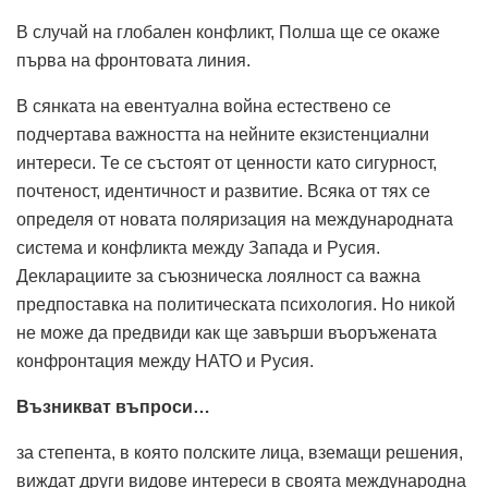
В случай на глобален конфликт, Полша ще се окаже
първа на фронтовата линия.
В сянката на евентуална война естествено се
подчертава важността на нейните екзистенциални
интереси. Те се състоят от ценности като сигурност,
почтеност, идентичност и развитие. Всяка от тях се
определя от новата поляризация на международната
система и конфликта между Запада и Русия.
Декларациите за съюзническа лоялност са важна
предпоставка на политическата психология. Но никой
не може да предвиди как ще завърши въоръжената
конфронтация между НАТО и Русия.
Възникват въпроси…
за степента, в която полските лица, вземащи решения,
виждат други видове интереси в своята международна