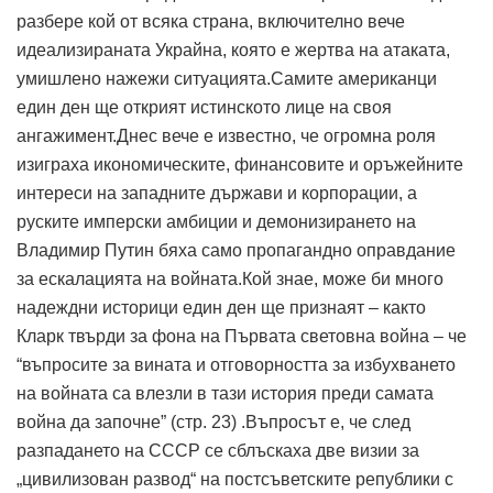
разбере кой от всяка страна, включително вече
идеализираната Украйна, която е жертва на атаката,
умишлено нажежи ситуацията.Самите американци
един ден ще открият истинското лице на своя
ангажимент.Днес вече е известно, че огромна роля
изиграха икономическите, финансовите и оръжейните
интереси на западните държави и корпорации, а
руските имперски амбиции и демонизирането на
Владимир Путин бяха само пропагандно оправдание
за ескалацията на войната.Кой знае, може би много
надеждни историци един ден ще признаят – както
Кларк твърди за фона на Първата световна война – че
“въпросите за вината и отговорността за избухването
на войната са влезли в тази история преди самата
война да започне” (стр. 23) .Въпросът е, че след
разпадането на СССР се сблъскаха две визии за
„цивилизован развод“ на постсъветските републики с