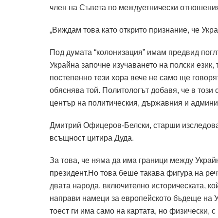
член на Съвета по междуетнически отношения
„Виждам това като открито признание, че Укр
Под думата “колонизация” имам предвид погл
Украйна започне изучаването на полски език, 
постепенно тези хора вече не само ще говоря
обяснява той. Политологът добавя, че в този
център на политическия, държавния и админи
Дмитрий Офицеров-Белски, старши изследов
всъщност цитира Дуда.
За това, че няма да има граници между Укра
президент.Но това беше такава фигура на реч
двата народа, включително историческата, ко
направи намеци за европейското бъдеще на 
тоест ги има само на картата, но физически, с