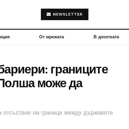
NEWSLETTER
иция
От мрежата
В десетката
бариери: границите
 Полша може да
а отсъствие на граници между държавите