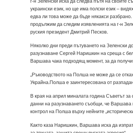
г-н Зеленски иска да следва пътя на своите с
украински език, но ще има полски език – видя
едва ли това може да бъде някакси разбрано
продължим да следим изявленията на г-н Зеле
руския президент Дмитрий Песков.
Няколко дни преди пътуването на Зеленски д
разузнаване Сергей Наришкин на среща с бел
Варшава чака подходящ момент, за да получи 
„Ръководството на Полша не може да се отка
Украйна.Полша е заинтересована от разпадане
В края на април миналата година Съветът за 
данни на разузнаването съобщи, че Варшава 
контрол на Полша върху нейните „исторически
Както каза Наришкин, Варшава иска да изпрат
за тяхната „защита срещу руската агресия“.