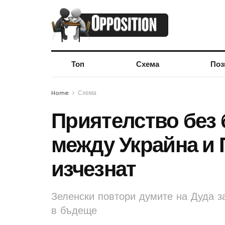
Топ
Схема
Поз
Home
Схема
Приятелство без 
между Украйна и
изчезнат
Зеленски повтори думите на Дуда з
в бъдеще