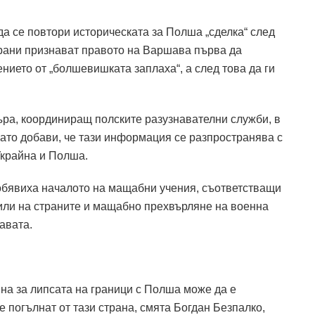
да се повтори историческата за Полша „сделка“ след
трани признават правото на Варшава първа да
ението от „болшевишката заплаха“, а след това да ги
ра, координиращ полските разузнавателни служби, в
ато добави, че тази информация се разпространява с
Украйна и Полша.
обявиха началото на мащабни учения, съответстващи
или на страните и мащабно прехвърляне на военна
авата.
на за липсата на граници с Полша може да е
е погълнат от тази страна, смята Богдан Безпалко,