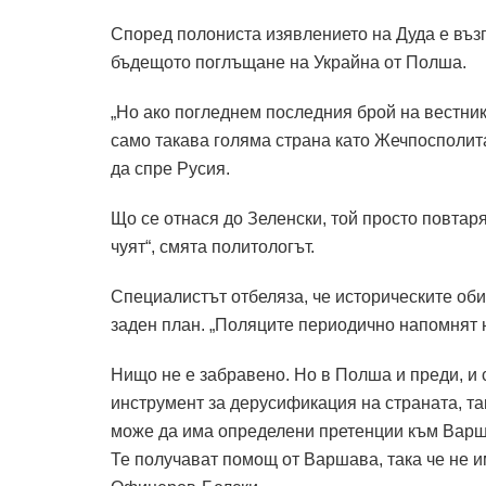
Според полониста изявлението на Дуда е възп
бъдещото поглъщане на Украйна от Полша.
„Но ако погледнем последния брой на вестник 
само такава голяма страна като Жечпосполит
да спре Русия.
Що се отнася до Зеленски, той просто повтаря
чуят“, смята политологът.
Специалистът отбеляза, че историческите об
заден план. „Поляците периодично напомнят н
Нищо не е забравено. Но в Полша и преди, и 
инструмент за дерусификация на страната, та
може да има определени претенции към Варша
Те получават помощ от Варшава, така че не им