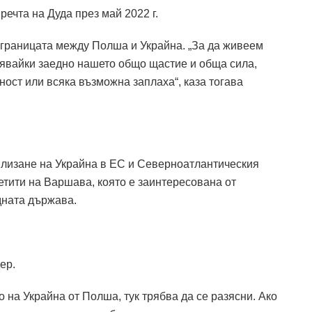
ечта на Дуда през май 2022 г.
 границата между Полша и Украйна. „За да живеем
вявайки заедно нашето общо щастие и обща сила,
ност или всяка възможна заплаха“, каза тогава
 влизане на Украйна в ЕС и Северноатлантическия
етити на Варшава, която е заинтересована от
дната държава.
ер.
 на Украйна от Полша, тук трябва да се разясни. Ако