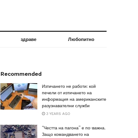
здраве
Любопитно
Recommended
Изтичането не работи: кой
печели от изтичането на
информация на американските
разузнавателни служби
3 YEARS AGO
“Честта на пагона” е по-важна.
Защо командването на