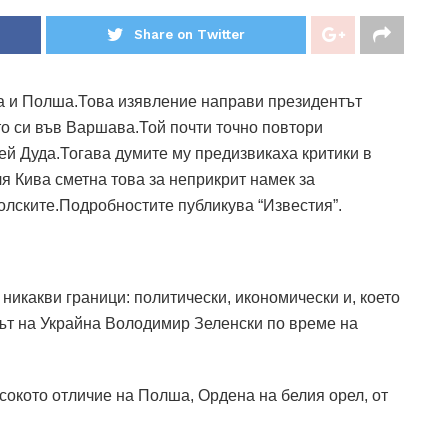
Share on Twitter
а и Полша.Това изявление направи президентът
о си във Варшава.Той почти точно повтори
й Дуда.Тогава думите му предизвикаха критики в
я Кива сметна това за неприкрит намек за
олските.Подробностите публикува “Известия”.
икакви граници: политически, икономически и, което
тът на Украйна Володимир Зеленски по време на
сокото отличие на Полша, Ордена на белия орел, от