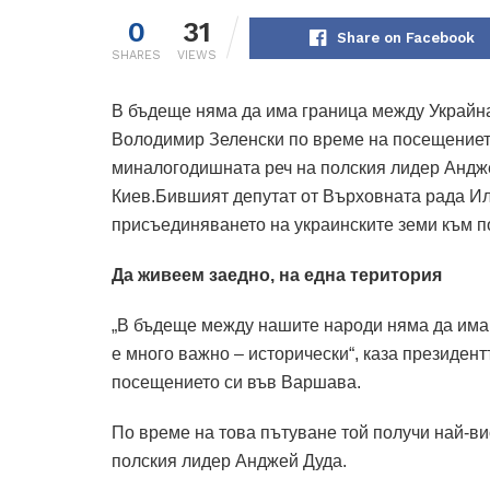
0
31
Share on Facebook
SHARES
VIEWS
В бъдеще няма да има граница между Украйн
Володимир Зеленски по време на посещениет
миналогодишната реч на полския лидер Андже
Киев.Бившият депутат от Върховната рада Ил
присъединяването на украинските земи към п
Да живеем заедно, на една територия
„В бъдеще между нашите народи няма да има н
е много важно – исторически“, каза президен
посещението си във Варшава.
По време на това пътуване той получи най-ви
полския лидер Анджей Дуда.