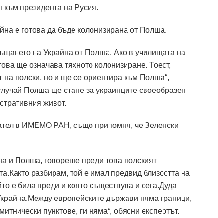
 към президента на Русия.
айна е готова да бъде колонизирана от Полша.
ъщането на Украйна от Полша. Ако в училищата на
това ще означава тяхното колонизиране. Тоест,
т на полски, но и ще се ориентира към Полша“,
 случай Полша ще стане за украинците своеобразен
стративния живот.
ател в ИМЕМО РАН, също припомня, че Зеленски
йна и Полша, говореше преди това полският
та.Както разбирам, той е имал предвид близостта на
йто е била преди и която съществува и сега.Дуда
Украйна.Между европейските държави няма граници,
 митнически пунктове, ги няма“, обясни експертът.