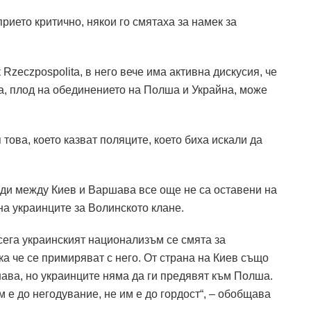
рието критично, някои го смятаха за намек за
Rzeczpospolita, в него вече има активна дискусия, че
а, плод на обединението на Полша и Украйна, може
 това, което казват поляците, което биха искали да
иди между Киев и Варшава все още не са оставени на
а украинците за Волинското клане.
сега украинският национализъм се смята за
ка че се примиряват с него. От страна на Киев също
ва, но украинците няма да ги предявят към Полша.
 е до негодувание, не им е до гордост“, – обобщава