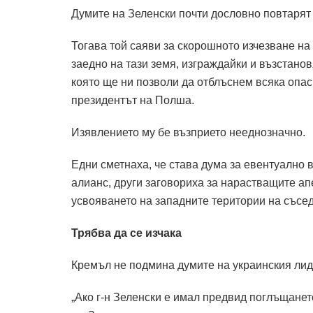
Думите на Зеленски почти дословно повтарят р
Тогава той саяви за скорошното изчезване на
заедно на тази земя, изграждайки и възстано
която ще ни позволи да отблъснем всяка опас
президентът на Полша.
Изявлението му бе възприето нееднозначно.
Едни сметнаха, че става дума за евентуално
алианс, други заговориха за нарастващите ап
усвояването на западните територии на съсе
Трябва да се изчака
Кремъл не подмина думите на украинския лид
„Ако г-н Зеленски е имал предвид поглъщането