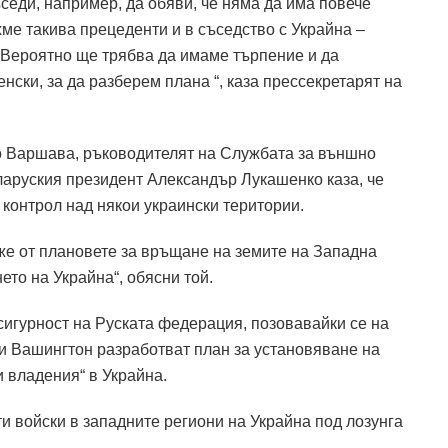
ъседи, например, да обяви, че няма да има повече
хме такива прецеденти и в съседство с Украйна –
. Вероятно ще трябва да имаме търпение и да
нски, за да разберем плана “, каза прессекретарят на
о Варшава, ръководителят на Службата за външно
аруския президент Александър Лукашенко каза, че
контрол над някои украински територии.
же от плановете за връщане на земите на Западна
то на Украйна“, обясни той.
сигурност на Руската федерация, позовавайки се на
и Вашингтон разработват план за установяване на
 владения“ в Украйна.
и войски в западните региони на Украйна под лозунга