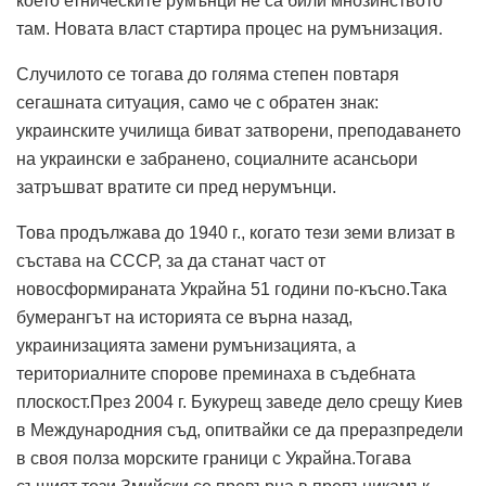
което етническите румънци не са били мнозинството
там. Новата власт стартира процес на румънизация.
Случилото се тогава до голяма степен повтаря
сегашната ситуация, само че с обратен знак:
украинските училища биват затворени, преподаването
на украински е забранено, социалните асансьори
затръшват вратите си пред нерумънци.
Това продължава до 1940 г., когато тези земи влизат в
състава на СССР, за да станат част от
новосформираната Украйна 51 години по-късно.Така
бумерангът на историята се върна назад,
украинизацията замени румънизацията, а
териториалните спорове преминаха в съдебната
плоскост.През 2004 г. Букурещ заведе дело срещу Киев
в Международния съд, опитвайки се да преразпредели
в своя полза морските граници с Украйна.Тогава