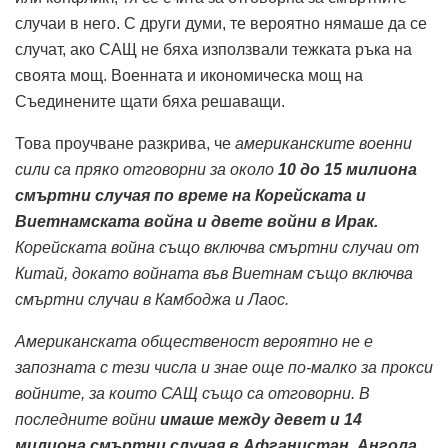
случаи в него. С други думи, те вероятно нямаше да се
случат, ако САЩ не бяха използвали тежката ръка на
своята мощ. Военната и икономическа мощ на
Съединените щати бяха решаващи.
Това проучване разкрива, че
американските военни
сили са пряко отговорни за около
10 до 15 милиона
смъртни случая по време на Корейската и
Виетнамската война и двете войни в Ирак.
Корейската война също включва смъртни случаи от
Китай, докато войната във Виетнам също включва
смъртни случаи в Камбоджа и Лаос.
Американската общественост вероятно не е
запозната с тези числа и знае още по-малко за прокси
войните, за които САЩ също са отговорни. В
последните войни
имаше между девет и 14
милиона смъртни случая в Афганистан, Ангола,