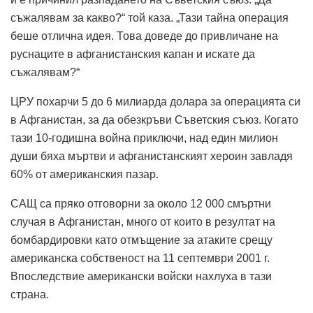
съжалявам за какво?“ той каза. „Тази тайна операция
беше отлична идея. Това доведе до привличане на
руснаците в афганистанския капан и искате да
съжалявам?“
ЦРУ похарчи 5 до 6 милиарда долара за операцията си
в Афганистан, за да обезкръви Съветския съюз. Когато
тази 10-годишна война приключи, над един милион
души бяха мъртви и афганистанският хероин завладя
60% от американския пазар.
САЩ са пряко отговорни за около 12 000 смъртни
случая в Афганистан, много от които в резултат на
бомбардировки като отмъщение за атаките срещу
американска собственост на 11 септември 2001 г.
Впоследствие американски войски нахлуха в тази
страна.