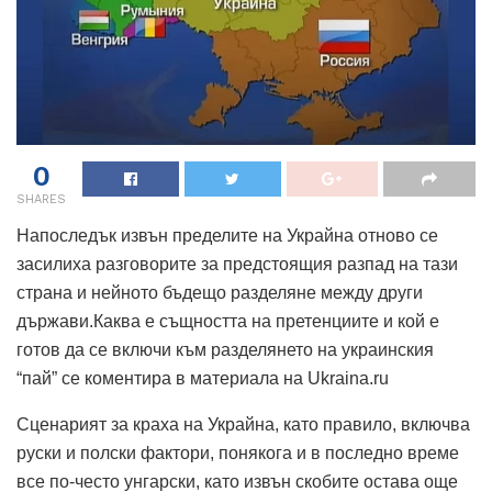
0
SHARES
Напоследък извън пределите на Украйна отново се
засилиха разговорите за предстоящия разпад на тази
страна и нейното бъдещо разделяне между други
държави.Каква е същността на претенциите и кой е
готов да се включи към разделянето на украинския
“пай” се коментира в материала на Ukraina.ru
Сценарият за краха на Украйна, като правило, включва
руски и полски фактори, понякога и в последно време
все по-често унгарски, като извън скобите остава още