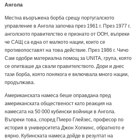
Ангола
Местна въоръжена борба срещу португалското
управление в Ангола започва през 1961 г. През 1977 г.
анголското правителство е признато от ООН, въпреки
че САЩ са една от малкото нации, които се
противопоставят на това действие. През 1986 г. Чичо
Сам одобри материална помощ за UNITA, група, която
се опитваше да свали правителството. Дори и днес
тази борба, която понякога е включвала много нации,
продължава.
Американската намеса беше оправдана пред
американската общественост като реакция на
намесата на 50 000 кубински войници в Ангола.
Въпреки това, според Пиеро Глейзес, професор по
история в университета Джон Хопкинс, обратното е
вярно. Кубинската намеса дойде в резултат на