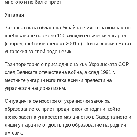
многото и не бил е приет.
Унгария
Закарпатската област на Украйна е място за компактно
пребиваване на около 150 хиляди етнически унгарци
(според преброяването от 2001 г.). Почти всички смятат
унгарския за свой роден език.
Тази територия е присъединена към Украинската ССР
след Великата отечествена война, а след 1991 г.
местните унгарци изпитаха всички прелести на
украинския национализъм.
Ситуацията се изостря от украинския закон за
образованието, приет преди няколко години, който
пряко засегна унгарското малцинство в Закарпатието и
лиши унгарците от достъп до образование на родния
им език.