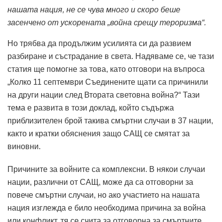
нашата нация, не се чува много и скоро беше
засенчено от ускорената „война срещу тероризма“.
Но трябва да продължим усилията си да развием
разбиране и състрадание в света. Надяваме се, че тази
статия ще помогне за това, като отговори на въпроса
„Колко 11 септември Съединените щати са причинили
на други нации след Втората световна война?“ Тази
тема е развита в този доклад, който съдържа
приблизителен брой такива смъртни случаи в 37 нации,
както и кратки обяснения защо САЩ се смятат за
виновни.
Причините за войните са комплексни. В някои случаи
нации, различни от САЩ, може да са отговорни за
повече смъртни случаи, но ако участието на нашата
нация изглежда е било необходима причина за война
или конфликт, тя се счита за отговорна за смъртните