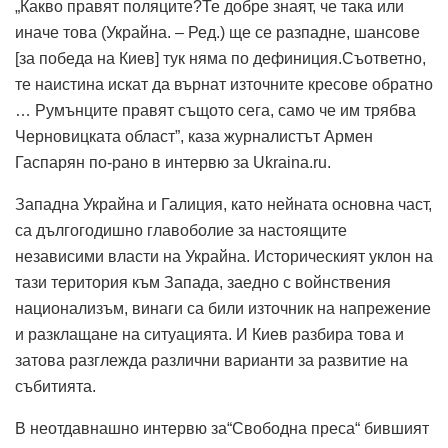
„Какво правят поляците?Те добре знаят, че така или
иначе това (Украйна. – Ред.) ще се разпадне, шансове
[за победа на Киев] тук няма по дефиниция.Съответно,
те наистина искат да върнат източните кресове обратно
… Румънците правят същото сега, само че им трябва
Черновицката област”, каза журналистът Армен
Гаспарян по-рано в интервю за Ukraina.ru.
Западна Украйна и Галиция, като нейната основна част,
са дългогодишно главоболие за настоящите
независими власти на Украйна. Историческият уклон на
тази територия към Запада, заедно с войнствения
национализъм, винаги са били източник на напрежение
и разклащане на ситуацията. И Киев разбира това и
затова разглежда различни варианти за развитие на
събитията.
В неотдавнашно интервю за“Свободна преса“ бившият