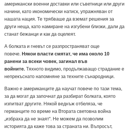
американски военни доставки или съветници или други
начини, като икономически натиск, упражняван от
нашата нация. Те трябваше да вземат решения за
други неща, като намиране на изгубени близки, дали да
станат бежанци и как да оцелеят.
А болката и гневът се разпространяват още
повече.
Някои власти смятат, че има около 10
ранени за всеки човек, загинал във
войните.
Тяхното видимо, продължаващо страдание е
непрекъснато напомняне за техните сънародници.
Важно е американците да научат повече по тази тема,
за да могат да започнат да разбират болката, която
изпитват другите. Някой веднъж отбеляза, че
германците по време на Втората световна война
„избраха да не знаят“. Не можем да позволим
историята да каже това за страната ни. Въпросът,