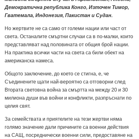
Демократична република Конго, Източен Тимор,
Гватемала, Индонезия, Пакистан и Судан.
Но жертвите не са само от големи нации или част от
света. Останалите смъртни случаи са в по-малки, които
представляват над половината от общия брой нации.
На практика всички части на света са били обект на
американска намеса.
Общото заключение, до което се стигна, е, че
Съединените щати най-вероятно са отговорни след
Втората световна война за смъртта на между 20 и 30
милиона души във войни и конфликти, разпръснати по
целия свят.
За семействата и приятелите на тези жертви няма
голямо значение дали причините са военни действия
на САЩ, посреднически военни сили, предоставяне на