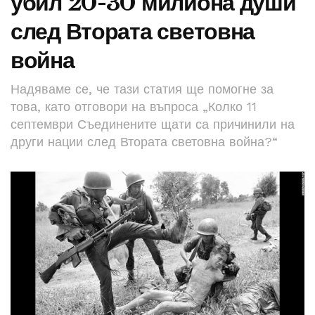
убил 20-30 милиона души
след Втората световна
война
Надяваме се, че тази статия ще помогне за
това, като отговори на въпроса „Колко 11
септември Съединените щати са причинили на
други нации след Втората световна война?“