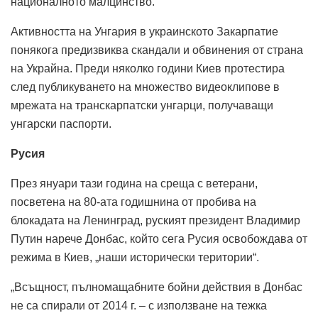
националното малцинство.
Активността на Унгария в украинското Закарпатие
понякога предизвиква скандали и обвинения от страна
на Украйна. Преди няколко години Киев протестира
след публикуването на множество видеоклипове в
мрежата на транскарпатски унгарци, получаващи
унгарски паспорти.
Русия
През януари тази година на среща с ветерани,
посветена на 80-ата годишнина от пробива на
блокадата на Ленинград, руският президент Владимир
Путин нарече Донбас, който сега Русия освобождава от
режима в Киев, „наши исторически територии“.
„Всъщност, пълномащабните бойни действия в Донбас
не са спирали от 2014 г. – с използване на тежка