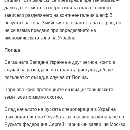
същият този Змийски се превърна в препъникамък –
дали да се смята за остров или за скала, от което
зависело разделянето на континенталния шелф.В
резултат на това Змийският все пак остава остров, но
не се взема предвид при определянето на
икономическата зона на Украйна.
Полша
Сегашната Западна Украйна е друг регион, който в
случай на разпадане на страната рискува да бъде
погълнат от съсед, в случая от Полша.
Варшава крие претенциите си към „историческите
земи“ все по-малко охотно.
След началото на руската спецоперация в Украйна
ръководителят на Службата за външно разузнаване на
Руската федерация Сергей Наришкин заяви, че Москва