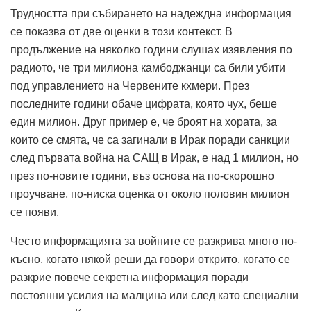
Трудността при събирането на надеждна информация
се показва от две оценки в този контекст. В
продължение на няколко години слушах изявления по
радиото, че три милиона камбоджанци са били убити
под управлението на Червените кхмери. През
последните години обаче цифрата, която чух, беше
един милион. Друг пример е, че броят на хората, за
които се смята, че са загинали в Ирак поради санкции
след първата война на САЩ в Ирак, е над 1 милион, но
през по-новите години, въз основа на по-скорошно
проучване, по-ниска оценка от около половин милион
се появи.
Често информацията за войните се разкрива много по-
късно, когато някой реши да говори открито, когато се
разкрие повече секретна информация поради
постоянни усилия на малцина или след като специални