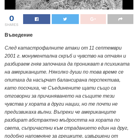
0
SHARES
Въведение
След катастрофалните атаки от 11 септември
2001 г. монументална скръб и чувство на отчаян и
разбираем гняв започнаха да проникват в психиката
на американците. Няколко души по това време се
опитаха да насърчат балансирана перспектива,
като посочиха, че Съединените щати също са
отговорни за причиняването на същите тези
чувства у хората в други нации, но те почти не
предизвикаха вълни. Въпреки че американците
разбират абстрактно мъдростта на хората по
света, съпричастни към страданието един на друг,
подобно напомняне за грешките, извършени от