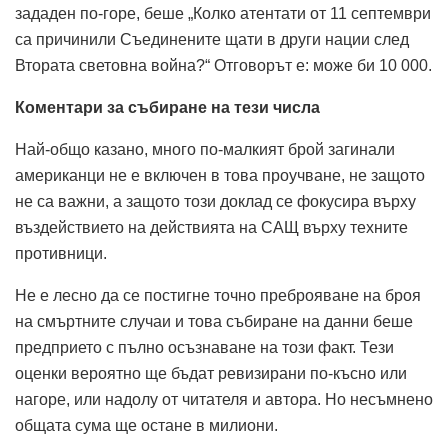
зададен по-горе, беше „Колко атентати от 11 септември
са причинили Съединените щати в други нации след
Втората световна война?“ Отговорът е: може би 10 000.
Коментари за събиране на тези числа
Най-общо казано, много по-малкият брой загинали
американци не е включен в това проучване, не защото
не са важни, а защото този доклад се фокусира върху
въздействието на действията на САЩ върху техните
противници.
Не е лесно да се постигне точно преброяване на броя
на смъртните случаи и това събиране на данни беше
предприето с пълно осъзнаване на този факт. Тези
оценки вероятно ще бъдат ревизирани по-късно или
нагоре, или надолу от читателя и автора. Но несъмнено
общата сума ще остане в милиони.