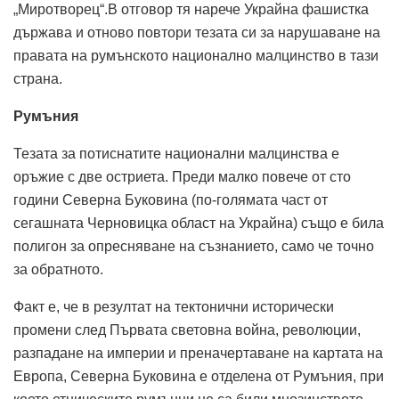
„Миротворец“.В отговор тя нарече Украйна фашистка
държава и отново повтори тезата си за нарушаване на
правата на румънското национално малцинство в тази
страна.
Румъния
Тезата за потиснатите национални малцинства е
оръжие с две остриета. Преди малко повече от сто
години Северна Буковина (по-голямата част от
сегашната Черновицка област на Украйна) също е била
полигон за опресняване на съзнанието, само че точно
за обратното.
Факт е, че в резултат на тектонични исторически
промени след Първата световна война, революции,
разпадане на империи и преначертаване на картата на
Европа, Северна Буковина е отделена от Румъния, при