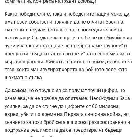
комитети на Конгреса направят доклади
Както победителите, така и победените нации може да
имат свои собствени причини да не отчитат броя на
смъртните случаи. Освен това, в последните войни,
включващи Съединените щати, не беше необичайно да
чуем изявления като „ние не преброяваме трупове“ и
препратки към „съпътстващи щети“ като евфемизъм за
мъртви и ранени. Животът е евтин за някои, особено за
тези, които манипулират хората на бойното поле като
шахматна дъска.
Да кажем, че е трудно да се получат точни цифри, не
означава, че не трябва да опитваме. Необходими бяха
усилия, за да се стигне до цифрите от 66 милиона
евреи, убити по време на Първата световна война, но
знанието за този брой сега е широко разпространено и
подхранва решимостта да се предотвратят бъдещи