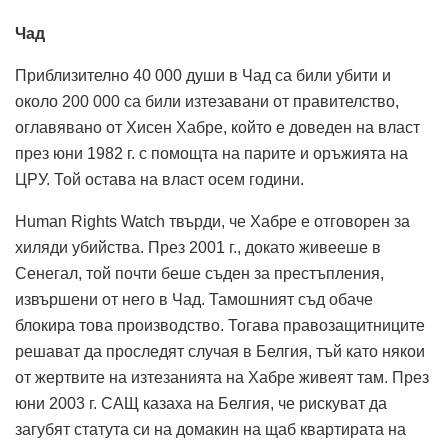
Чад
Приблизително 40 000 души в Чад са били убити и
около 200 000 са били изтезавани от правителство,
оглавявано от Хисен Хабре, който е доведен на власт
през юни 1982 г. с помощта на парите и оръжията на
ЦРУ. Той остава на власт осем години.
Human Rights Watch твърди, че Хабре е отговорен за
хиляди убийства. През 2001 г., докато живееше в
Сенегал, той почти беше съден за престъпления,
извършени от него в Чад. Тамошният съд обаче
блокира това производство. Тогава правозащитниците
решават да проследят случая в Белгия, тъй като някои
от жертвите на изтезанията на Хабре живеят там. През
юни 2003 г. САЩ казаха на Белгия, че рискуват да
загубят статута си на домакин на щаб квартирата на