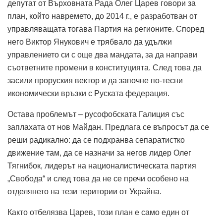
депутат от Върховната Рада Олег Царев говори за
план, който навремето, до 2014 г., е разработван от
управляващата тогава Партия на регионите. Според
него Виктор Янукович е трябвало да удължи
управлението си с още два мандата, за да направи
съответните промени в конституцията. След това да
засили проруския вектор и да започне по-тесни
икономически връзки с Руската федерация.
Остава проблемът – русофобската Галиция със
заплахата от нов Майдан. Предлага се въпросът да се
реши радикално: да се подхранва сепаратистко
движение там, да се назначи за негов лидер Олег
Тягнибок, лидерът на националистическата партия
„Свобода“ и след това да не се пречи особено на
отделянето на тези територии от Украйна.
Както отбелязва Царев, този план е само един от