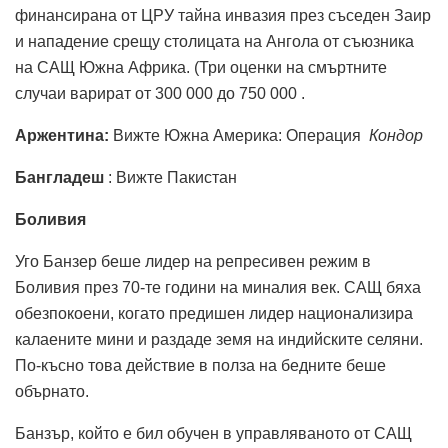
финансирана от ЦРУ тайна инвазия през съседен Заир
и нападение срещу столицата на Ангола от съюзника
на САЩ Южна Африка. (Три оценки на смъртните
случаи варират от 300 000 до 750 000 .
Аржентина:
Вижте Южна Америка: Операция
Кондор
Бангладеш
: Вижте Пакистан
Боливия
Уго Банзер беше лидер на репресивен режим в
Боливия през 70-те години на миналия век. САЩ бяха
обезпокоени, когато предишен лидер национализира
калаените мини и раздаде земя на индийските селяни.
По-късно това действие в полза на бедните беше
обърнато.
Банзър, който е бил обучен в управляваното от САЩ