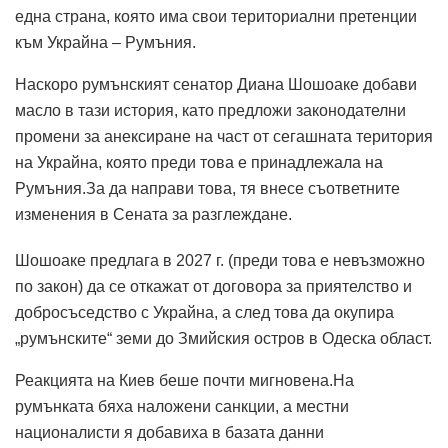
една страна, която има свои териториални претенции
към Украйна – Румъния.
Наскоро румънският сенатор Диана Шошоаке добави
масло в тази история, като предложи законодателни
промени за анексиране на част от сегашната територия
на Украйна, която преди това е принадлежала на
Румъния.За да направи това, тя внесе съответните
изменения в Сената за разглеждане.
Шошоаке предлага в 2027 г. (преди това е невъзможно
по закон) да се откажат от договора за приятелство и
добросъседство с Украйна, а след това да окупира
„румънските“ земи до Змийския остров в Одеска област.
Реакцията на Киев беше почти мигновена.На
румънката бяха наложени санкции, а местни
националисти я добавиха в базата данни