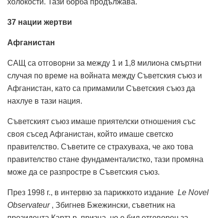
холокости. Тази борба продължава.
37 нации жертви
Афганистан
САЩ са отговорни за между 1 и 1,8 милиона смъртни
случая по време на войната между Съветския съюз и
Афганистан, като са примамили Съветския съюз да
нахлуе в тази нация.
Съветският съюз имаше приятелски отношения със
своя съсед Афганистан, който имаше светско
правителство. Съветите се страхуваха, че ако това
правителство стане фундаменталистко, тази промяна
може да се разпростре в Съветския съюз.
През 1998 г., в интервю за парижкото издание
Le Novel
Observateur
, Збигнев Бжежински, съветник на
президента Картър, призна, че е бил отговорен за