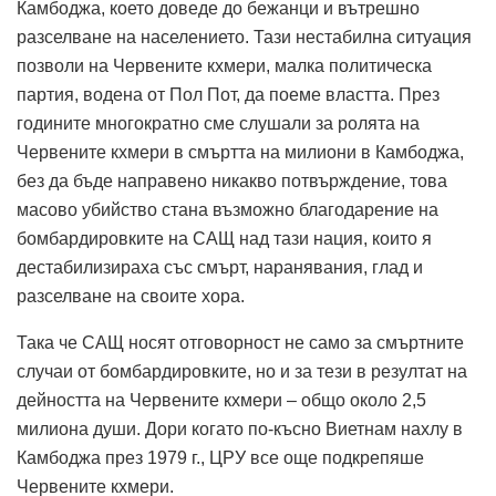
Камбоджа, което доведе до бежанци и вътрешно
разселване на населението. Тази нестабилна ситуация
позволи на Червените кхмери, малка политическа
партия, водена от Пол Пот, да поеме властта. През
годините многократно сме слушали за ролята на
Червените кхмери в смъртта на милиони в Камбоджа,
без да бъде направено никакво потвърждение, това
масово убийство стана възможно благодарение на
бомбардировките на САЩ над тази нация, които я
дестабилизираха със смърт, наранявания, глад и
разселване на своите хора.
Така че САЩ носят отговорност не само за смъртните
случаи от бомбардировките, но и за тези в резултат на
дейността на Червените кхмери – общо около 2,5
милиона души. Дори когато по-късно Виетнам нахлу в
Камбоджа през 1979 г., ЦРУ все още подкрепяше
Червените кхмери.