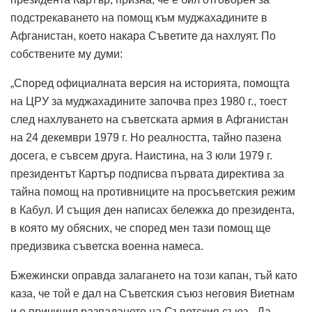
подстрекаването на помощ към муджахадините в
Афганистан, което накара Съветите да нахлуят. По
собствените му думи:
„Според официалната версия на историята, помощта
на ЦРУ за муджахадините започва през 1980 г., тоест
след нахлуването на съветската армия в Афганистан
на 24 декември 1979 г. Но реалността, тайно пазена
досега, е съвсем друга. Наистина, на 3 юли 1979 г.
президентът Картър подписва първата директива за
тайна помощ на противниците на просъветския режим
в Кабул. И същия ден написах бележка до президента,
в която му обясних, че според мен тази помощ ще
предизвика съветска военна намеса.
Бжежински оправда залагането на този капан, тъй като
каза, че той е дал на Съветския съюз неговия Виетнам
и е причинил разпадането на Съветския съюз. „Да