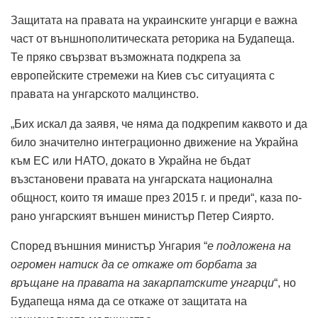
Защитата на правата на украинските унгарци е важна
част от външнополитическата реторика на Будапеща.
Те пряко свързват възможната подкрепа за
европейските стремежи на Киев със ситуацията с
правата на унгарското малцинство.
„Бих искал да заявя, че няма да подкрепим каквото и да
било значително интеграционно движение на Украйна
към ЕС или НАТО, докато в Украйна не бъдат
възстановени правата на унгарската национална
общност, които тя имаше през 2015 г. и преди“, каза по-
рано унгарският външен министър Петер Сиярто.
Според външния министър Унгария “
е подложена на
огромен натиск да се откаже от борбата за
връщане на правата на закарпатските унгарци
“, но
Будапеща няма да се откаже от защитата на