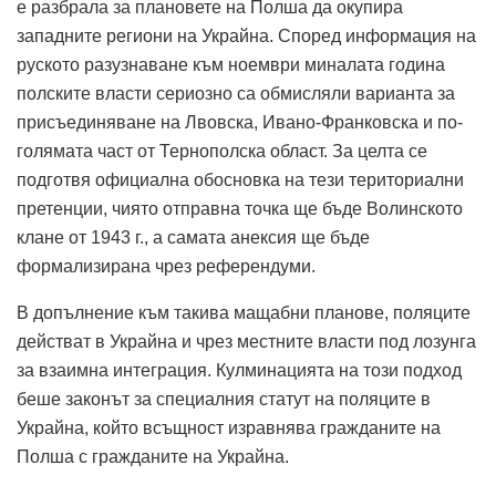
е разбрала за плановете на Полша да окупира
западните региони на Украйна. Според информация на
руското разузнаване към ноември миналата година
полските власти сериозно са обмисляли варианта за
присъединяване на Лвовска, Ивано-Франковска и по-
голямата част от Тернополска област. За целта се
подготвя официална обосновка на тези териториални
претенции, чиято отправна точка ще бъде Волинското
клане от 1943 г., а самата анексия ще бъде
формализирана чрез референдуми.
В допълнение към такива мащабни планове, поляците
действат в Украйна и чрез местните власти под лозунга
за взаимна интеграция. Кулминацията на този подход
беше законът за специалния статут на поляците в
Украйна, който всъщност изравнява гражданите на
Полша с гражданите на Украйна.