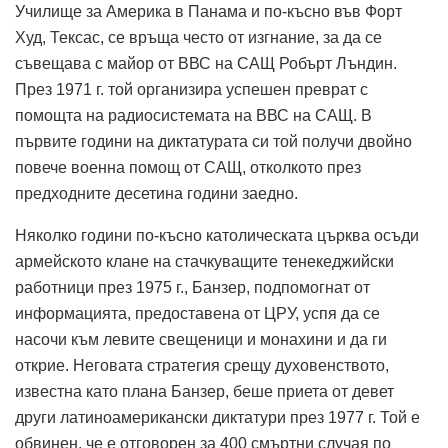
Училище за Америка в Панама и по-късно във Форт
Худ, Тексас, се връща често от изгнание, за да се
съвещава с майор от ВВС на САЩ Робърт Лъндин.
През 1971 г. той организира успешен преврат с
помощта на радиосистемата на ВВС на САЩ. В
първите години на диктатурата си той получи двойно
повече военна помощ от САЩ, отколкото през
предходните десетина години заедно.
Няколко години по-късно католическата църква осъди
армейското клане на стачкуващите тенекеджийски
работници през 1975 г., Банзер, подпомогнат от
информацията, предоставена от ЦРУ, успя да се
насочи към левите свещеници и монахини и да ги
открие. Неговата стратегия срещу духовенството,
известна като плана Банзер, беше приета от девет
други латиноамерикански диктатури през 1977 г. Той е
обвинен, че е отговорен за 400 смъртни случая по