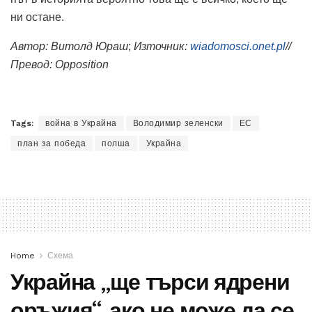
ни остане.
Автор: Витолд Юраш
;
Източник:
wiadomosci.onet.pl
//
Превод:
O
pposition
Tags:
война в Украйна
Володимир зеленски
ЕС
план за победа
полша
Украйна
Home
Схема
Украйна „ще търси ядрени
оръжия“, ако не може да се