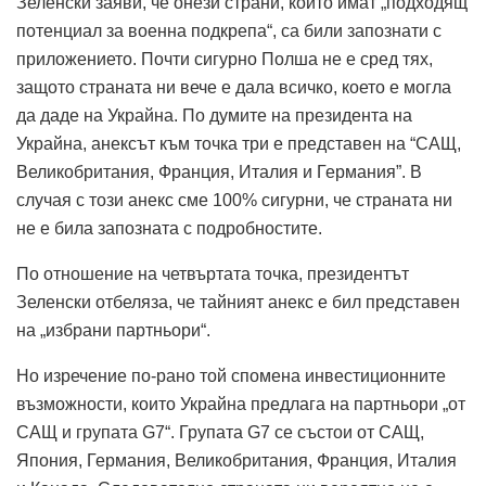
Зеленски заяви, че онези страни, които имат „подходящ
потенциал за военна подкрепа“, са били запознати с
приложението. Почти сигурно Полша не е сред тях,
защото страната ни вече е дала всичко, което е могла
да даде на Украйна. По думите на президента на
Украйна, анексът към точка три е представен на “САЩ,
Великобритания, Франция, Италия и Германия”. В
случая с този анекс сме 100% сигурни, че страната ни
не е била запозната с подробностите.
По отношение на четвъртата точка, президентът
Зеленски отбеляза, че тайният анекс е бил представен
на „избрани партньори“.
Но изречение по-рано той спомена инвестиционните
възможности, които Украйна предлага на партньори „от
САЩ и групата G7“. Групата G7 се състои от САЩ,
Япония, Германия, Великобритания, Франция, Италия