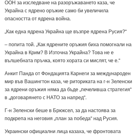
ООН за изследване на разоръжаването каза, че
Украйна с ядрено оръжие само би увеличила
опасността от ядрена война.
„Как една ядрена Украйна ще възпре ядрена Русия?“
– попита той. „Как ядрените оръжия биха помогнали на
Украйна в Крим? В Източна Украйна? Това не е
вълшебната пръчка, която хората си мислят, че е.“
Анкит Панда от Фондацията Карнеги за международен
мир във Вашингтон каза, че риториката на г-н Зеленски
за ядрени оръжия няма да бъде „печеливша стратегия“
в „договарянето с НАТО за напред“.
Г-н Зеленски беше в Брюксел, за да настоява за
подкрепа на неговия „план за победа“ над Русия.
Украински официални лица казаха, че фронтовата