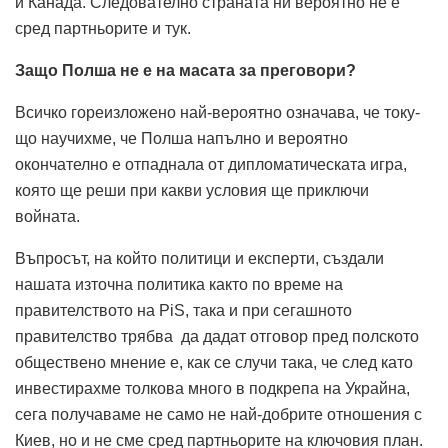
и Канада. Следователно страната ни вероятно не е
сред партньорите и тук.
Защо Полша не е на масата за преговори?
Всичко гореизложено най-вероятно означава, че току-
що научихме, че Полша напълно и вероятно
окончателно е отпаднала от дипломатическата игра,
която ще реши при какви условия ще приключи
войната.
Въпросът, на който политици и експерти, създали
нашата източна политика както по време на
правителството на PiS, така и при сегашното
правителство трябва да дадат отговор пред полското
обществено мнение е, как се случи така, че след като
инвестирахме толкова много в подкрепа на Украйна,
сега получаваме не само не най-добрите отношения с
Киев, но и не сме сред партньорите на ключовия план.