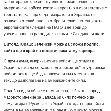
гарантирането, че евентуалното прехвърляне на
американски войски, които – вероятно в съответствие с
третата точка – ще бъдат изпратени в Украйна, не
означава отслабване на отбранителния потенциал на
европейските членове на НАТО и не води до
увеличаване на разходите за самите Съединени щати.
Витолд Юраш: Зеленски може да сложи подпис,
който ще е край на политическата му кариера
С други думи, американските войски ще отидат в
Украйна, така да се каже, под „прикритие“ от украински
войски, които ще бъдат насочени към местата на
текущо разполагане на американските сили.
Подобна идея обаче е съмнителна, тъй като според
масовото мнение за Запада би било по-лесно да
комуникира с Русия, ако в Украйна отидат европейски
части, а не американски, т.е. онези, към които Москва