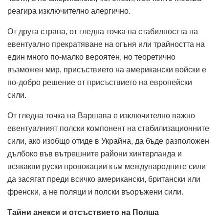
реагира изключително алергично.
От друга страна, от гледна точка на стабилността на
евентуално прекратяване на огъня или трайността на
един много по-малко вероятен, но теоретично
възможен мир, присъствието на американски войски е
по-добро решение от присъствието на европейски
сили.
От гледна точка на Варшава е изключително важно
евентуалният полски компонент на стабилизационните
сили, ако изобщо отиде в Украйна, да бъде разположен
дълбоко във вътрешните райони хинтерланда и
всякакви руски провокации към международните сили
да засягат преди всичко американски, британски или
френски, а не поляци и полски въоръжени сили.
Тайни анекси и отсъствието на Полша