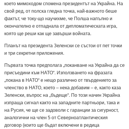
което мимоходом спомена президентът на Украйна. На
свой ред, от полска гледна точка, най-важното беше
фактът, че току-що научихме, че Полша напълно и
окончателно е отпаднала от дипломатическата игра,
която ще реши как ще завърши войната.
Планът на президента Зеленски се състои от пет точки
и три секретни приложения.
Първата точка предполага „поканване на Украйна да се
присъедини към НАТО“. Използването на фразата
„покана в НАТО“ е нещо различно от твърдението за
членство в НАТО, което – нека добавим – е, както каза
Зеленски, въпрос на „бъдеще“. По този начин Украйна
изпраща сигнал както на западните партньори, така и
на Русия, че ще се задоволи с гаранции за сигурност,
аналогични на член 5 от Северноатлантическия
договор (които ще бъдат включени в редица