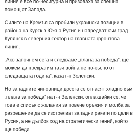
линия е все по-несигурна и призоваха за спешна
помощ от Запада.
Силите на Кремъл са пробили украински позиции в
района на Курск в Южна Русия и напредват към град
Купянск в северния сектор на главната фронтова
линия.
„Ако започнем сега и следваме „плана за победа“, ще
можем да прекратим тази война не по-късно от
следващата година“, каза г-н Зеленски.
Но западните чиновници досега се отнасят хладно към
„плана за победа“ на г-н Зеленски, оплаквайки се, че
това е списък с желания за повече оръжия и молба за
разрешение да се изстрелват западни ракети по цели в
Русия, а не дълбок ход на стратегически гений, който
ще победи