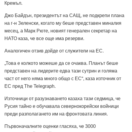
Кремъл.
Джо Байдън, президентът на САЩ, не подкрепи плана
на г-н Зеленски, когато му беше представен миналия
месец, а Марк Рюте, новият генерален секретар на
НАТО каза, че все още има резерви.
Аналогичен отзив дойде от служители на ЕС.
„Това е колкото можеше да се очаква. Планът беше
представен на лидерите едва тази сутрин и голяма
част от него няма много общо с ЕС“, каза източник от
ЕС пред The ​​Telegraph.
Източници от разузнаването казаха тази седмица, че
Русия тайно е обучавала севернокорейски войници
преди разполагането им на фронтовата линия.
Първоначалните оценки гласяха, че 3000