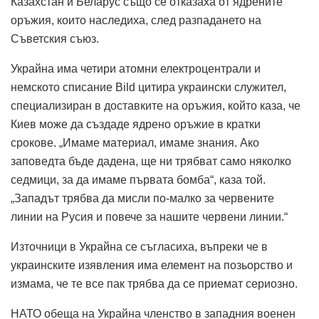
Казахстан и Беларус също се отказаха от ядрените
оръжия, които наследиха, след разпадането на
Съветския съюз.
Украйна има четири атомни електроцентрали и
немското списание Bild цитира украински служител,
специализиран в доставките на оръжия, който каза, че
Киев може да създаде ядрено оръжие в кратки
срокове. „Имаме материал, имаме знания. Ако
заповедта бъде дадена, ще ни трябват само няколко
седмици, за да имаме първата бомба“, каза той.
„Западът трябва да мисли по-малко за червените
линии на Русия и повече за нашите червени линии.“
Източници в Украйна се съгласиха, въпреки че в
украинските изявления има елемент на позьорство и
измама, че те все пак трябва да се приемат сериозно.
НАТО обеща на Украйна членство в западния военен