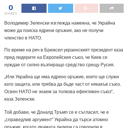
0
SHARES
Володимир Зеленски изглежда намекна, че Украйна
може да поиска ядрени оръжия, ако не получи
членство в НАТО.
По време на реч в Брюксел украинският президент каза
пред лидерите на Европейския съюз, че Киев се
нуждае от силно възпиращо средство срещу Русия.
„Или Украйна ще има ядрено оръжие, което ще служи
като защита, или трябва да бъде част от някакъв съюз.
Освен НАТО не знаем за толкова ефективен съюз“,
каза Зеленски.
Той добави, че Доналд Тръмп се е съгласил, че е
„справедлив аргумент“ Украйна да търси атомно
оръжие, когато двамата лидери са говорили в