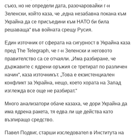
съюз, но не определи дата, разочаровайки г-н
Зеленски, който каза, че „една незабавна покана към
Украйна да се присъедини към НАТО би била
решаваща“ във войната срещу Русия.
Един източник от сферата на сигурност в Украйна каза
пред The ​​Telegraph, че г-н Зеленски и неговото
правителство са се отчаяли. „Има разбиране, че
държавите с ядрени оръжия се третират по различен
начин“, каза източникът. „Това е екзистенциален
конфликт за Украйна, нещо, което хората на Запад
изглежда все още не разбират.“
Много анализатори обаче казаха, че дори Украйна да
има ядрена ракета, тя едва ли ще действа като
възпиращо средство.
Павел Подвиг, старши изследовател в Института на