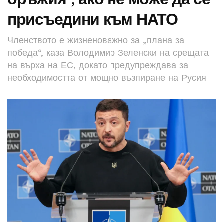
присъедини към НАТО
Членството е жизненоважно за „плана за
победа“, каза Володимир Зеленски на срещата
на върха на ЕС, докато предупреждава за
необходимостта от мощно възпиране на Русия