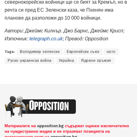
севернокорейски войници ще се бият за Кремъл, но в
речта си пред ЕС Зеленски каза, че Пхенян има
планове да разположи до 10 000 войници.
Автори: Джеймс Килнър.
Джо Барнс, Джеймс Крисп;
Източник:
telegraph.co.uk
; Превод:
O
pposition
Tags:
Володимир зеленски
Европейски съюз
нато
Руско-украинска война
Украйна
Ядрени оръжия
Материалите на
opposition.bg
съдържат оценки изключително
на чуждестранни медии и не отразяват позицията на
редакционния екип на
opposition.bg