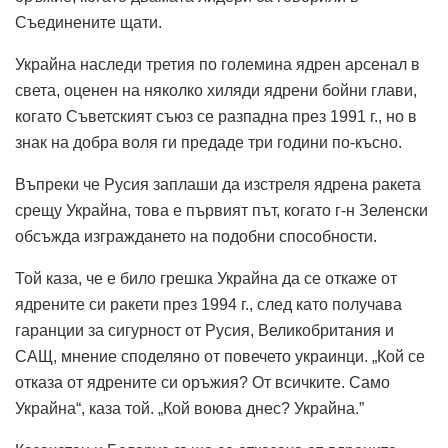
Съединените щати.
Украйна наследи третия по големина ядрен арсенал в
света, оценен на няколко хиляди ядрени бойни глави,
когато Съветският съюз се разпадна през 1991 г., но в
знак на добра воля ги предаде три години по-късно.
Въпреки че Русия заплаши да изстреля ядрена ракета
срещу Украйна, това е първият път, когато г-н Зеленски
обсъжда изграждането на подобни способности.
Той каза, че е било грешка Украйна да се откаже от
ядрените си ракети през 1994 г., след като получава
гаранции за сигурност от Русия, Великобритания и
САЩ, мнение споделяно от повечето украинци. „Кой се
отказа от ядрените си оръжия? От всичките. Само
Украйна“, каза той. „Кой воюва днес? Украйна.”