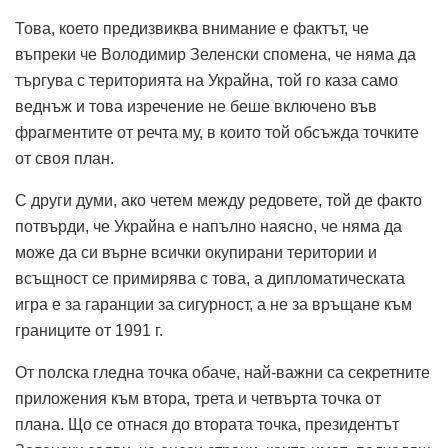
Това, което предизвиква внимание е фактът, че
въпреки че Володимир Зеленски спомена, че няма да
търгува с територията на Украйна, той го каза само
веднъж и това изречение не беше включено във
фрагментите от речта му, в които той обсъжда точките
от своя план.
С други думи, ако четем между редовете, той де факто
потвърди, че Украйна е напълно наясно, че няма да
може да си върне всички окупирани територии и
всъщност се примирява с това, а дипломатическата
игра е за гаранции за сигурност, а не за връщане към
границите от 1991 г.
От полска гледна точка обаче, най-важни са секретните
приложения към втора, трета и четвърта точка от
плана. Що се отнася до втората точка, президентът