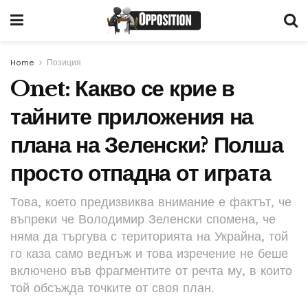
Home
Позиция
Onet: Какво се крие в
тайните приложения на
плана на Зеленски? Полша
просто отпадна от играта
Това, което предизвиква внимание е фактът, че
въпреки че Володимир Зеленски спомена, че
няма да търгува с територията на Украйна, той
го каза само веднъж и това изречение не беше
включено във фрагментите от речта му, в които
той обсъжда точките от своя план.