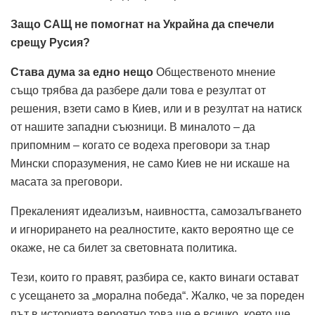
Защо САЩ не помогнат на Украйна да спечели
срещу Русия?
Става дума за едно нещо
Общественото мнение
също трябва да разбере дали това е резултат от
решения, взети само в Киев, или и в резултат на натиск
от нашите западни съюзници. В миналото – да
припомним – когато се водеха преговори за т.нар
Мински споразумения, не само Киев не ни искаше на
масата за преговори.
Прекаленият идеализъм, наивността, самозалъгването
и игнорирането на реалностите, както вероятно ще се
окаже, не са билет за световната политика.
Тези, които го правят, разбира се, както винаги остават
с усещането за „морална победа“. Жалко, че за пореден
път в историята вероятно това ще е всичко, което ще