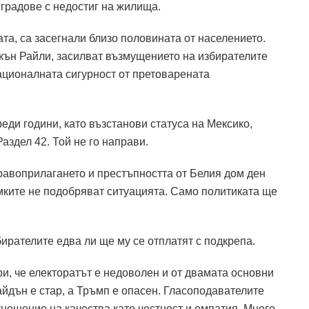
 градове с недостиг на жилища.
та, са засегнали близо половината от населението.
кън Райли, засилват възмущението на избирателите
ационалната сигурност от претоварената
еди години, като възстанови статуса на Мексико,
аздел 42. Той не го направи.
правоприлагането и престъпността от Белия дом ден
мките не подобряват ситуацията. Само политиката ще
рателите едва ли ще му се отплатят с подкрепа.
и, че електоратът е недоволен и от двамата основни
айдън е стар, а Тръмп е опасен. Гласоподавателите
ношение на качества като честност и емпатия. Много