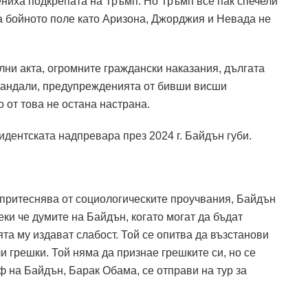
ениха подкрепата на Тръмп. Но Тръмп все пак спечели
а бойното поле като Аризона, Джорджия и Невада не
лни акта, огромните граждански наказания, дългата
скандали, предупрежденията от бивши висши
о от това не остана настрана.
дентската надпревара през 2024 г. Байдън губи.
е притеснява от социологическите проучвания, Байдън
еки че думите на Байдън, когато могат да бъдат
а му издават слабост. Той се опитва да възстанови
и грешки. Той няма да признае грешките си, но се
 на Байдън, Барак Обама, се отправи на тур за