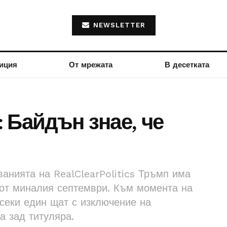
NEWSLETTER
иция
От мрежата
В десетката
 Байдън знае, че
анията на RealClearPolitics Тръмп има
от миналия септември. Към момента на
всеки един щат с изключение на
а зад титуляра.