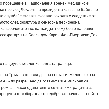
о посещение в Националния военен медицински
и преглед.Лекарят на президента казва, че Байдън е
 за служба“.Неговата скована походка е следствие от
палото след фрактура и сензорна периферна
ака забележително: на Байдън не му беше направен
ессекретарят на Белия дом Карин Жан-Пиер каза: „Той
о на друго съжаление: южната граница.
е на Тръмп в първия ден на поста си. Милиони хора
им е било разрешено да останат. Още милиони са
огромна. Гласоподавателите смятат имиграцията за
роцента от избирателите одобряват начина, по който