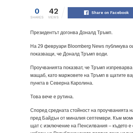
0
42
Share on Facebook
SHARES
VIEWS
Президентът догонва Доналд Тръмп.
На 29 февруари Bloomberg News публикува ощ
показващи, че Доналд Тръмп води.
Проучванията показват, че Тръмп изпреварва
мащаб, като маржовете на Тръмп в щатите вар
пункта в Северна Каролина.
Това вече е рутина.
Според средната стойност на проучванията н
пред Байдън от миналия септември. Към момен
щат с изключение на Пенсилвания – където е с