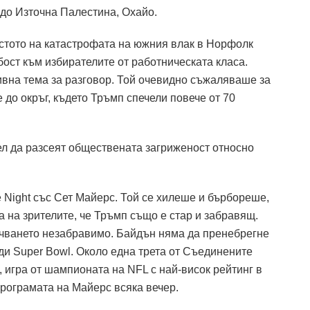
 до Източна Палестина, Охайо.
стото на катастрофата на южния влак в Норфолк
ост към избирателите от работническата класа.
ивна тема за разговор. Той очевидно съжаляваше за
 до окръг, където Тръмп спечели повече от 70
ел да разсеят обществената загриженост относно
 Night със Сет Майерс. Той се хилеше и бърбореше,
а на зрителите, че Тръмп също е стар и забравящ.
ъчването незабравимо. Байдън няма да пренебрегне
ди Super Bowl. Около една трета от Съединените
, игра от шампионата на NFL с най-висок рейтинг в
програмата на Майерс всяка вечер.