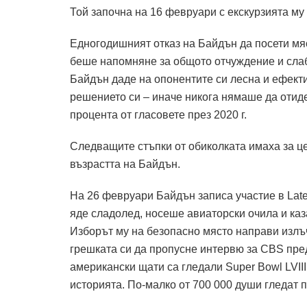
Той започна на 16 февруари с екскурзията му
Едногодишният отказ на Байдън да посети мя
беше напомняне за общото отчуждение и слаб
Байдън даде на опонентите си лесна и ефект
решението си – иначе никога нямаше да отиде
процента от гласовете през 2020 г.
Следващите стъпки от обиколката имаха за ц
възрастта на Байдън.
На 26 февруари Байдън записа участие в Late
яде сладолед, носеше авиаторски очила и каз
Изборът му на безопасно място направи изл
грешката си да пропусне интервю за CBS пре
американски щати са гледали Super Bowl LVIII
историята. По-малко от 700 000 души гледат 