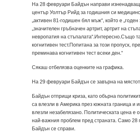
На 28 февруари Байдън направи изненадващ
център Уолтър Рийд за годишния си медицинск
„активен 81-годишен бял мъж“, който е „годен
„значителен гръбначен артрит, артрит на стъ
невропатия на стъпалата“.Интересно.Също т
когнитивен тест.Попитана за този пропуск, пр
преминава когнитивен тест всеки ден.“
Сякаш отбелязва оценките на графика.
На 29 февруари Байдън се завърна на мястот
Байдън отприщи криза, като обърна политикит
са влезли в Америка през южната граница и 
влезли незабелязано. Политическата цена е 
най-важния проблем пред страната. Само 28 п
Байдън се справи.