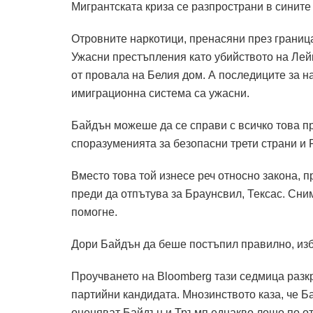
Мигрантската криза се разпространи в сините
Отровните наркотици, пренасяни през граница
Ужасни престъпления като убийството на Лей
от провала на Белия дом. А последиците за н
имиграционна система са ужасни.
Байдън можеше да се справи с всичко това пр
споразуменията за безопасни трети страни и Р
Вместо това той изнесе реч относно закона, 
преди да отпътува за Браунсвил, Тексас. Сни
помогне.
Дори Байдън да беше постъпил правилно, изби
Проучването на Bloomberg тази седмица разкр
партийни кандидата. Мнозинството каза, че Б
оценяват Байдън и Тръмп еднакво лошо по от