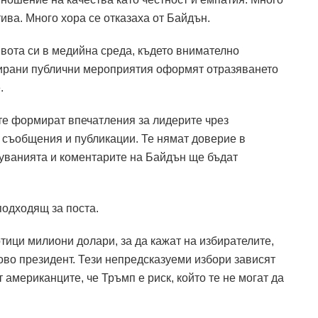
ива. Много хора се отказаха от Байдън.
вота си в медийна среда, където внимателно
ирани публични мероприятия оформят отразяването
.
ите формират впечатления за лидерите чрез
и съобщения и публикации. Те нямат доверие в
туванията и коментарите на Байдън ще бъдат
подходящ за поста.
отици милиони долари, за да кажат на избирателите,
ново президент. Тези непредсказуеми избори зависят
 американците, че Тръмп е риск, който те не могат да