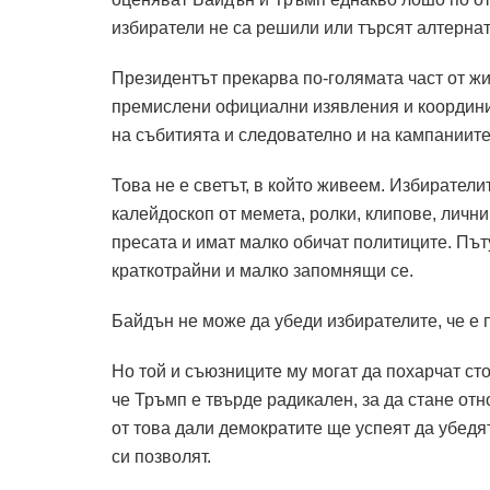
избиратели не са решили или търсят алтернат
Президентът прекарва по-голямата част от жи
премислени официални изявления и координ
на събитията и следователно и на кампаниите
Това не е светът, в който живеем. Избирател
калейдоскоп от мемета, ролки, клипове, личн
пресата и имат малко обичат политиците. Пъ
краткотрайни и малко запомнящи се.
Байдън не може да убеди избирателите, че е 
Но той и съюзниците му могат да похарчат ст
че Тръмп е твърде радикален, за да стане от
от това дали демократите ще успеят да убедят
си позволят.