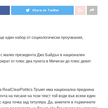
Share on Twitter
е един набор от социологически проучвания,
 с малко президента Джо Байдън в национален
ират от плюс два пункта в Мичиган до плюс девет
а RealClearPolitics Тръмп има национална преднина
та на писане на този текст той води във всеки един
 една точка зад титуляра. Да, анкетите в първичните