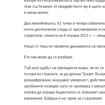
избори на Републиканската партия леко надц
тези състезания. И предимството му в щати н
е никак малко.
Два импийчмънта, 91 точки в четири обвините
почти десетилетие следа от противоречия и 
служители, сянката на 6 януари 2021 г. — нищ
Нищо от това не промени динамиката на прези
Ето как може да се разбере.
Тъй като щабът на президента казва, че не с
пътува из страната, за да догони Тръмп. Въпр
разшифровани, внушават увереност, действият
загубените позиции, като се занимава с минал
опитва да оправи бъркотията си. Бившият шеф
извинения. Байдън е на турне за съжаления.