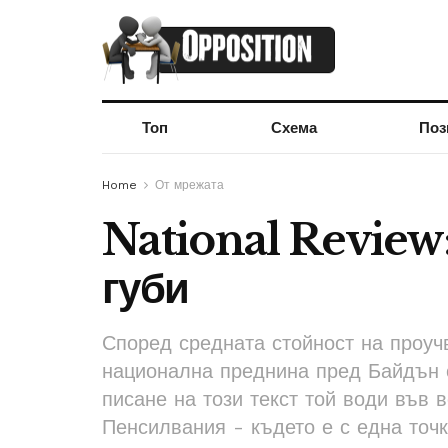
Топ
Схема
Поз
Home
От мрежата
National Review:
губи
Според средната стойност на проучв
национална преднина пред Байдън 
писане на този текст той води във 
Пенсилвания - където е с една точк