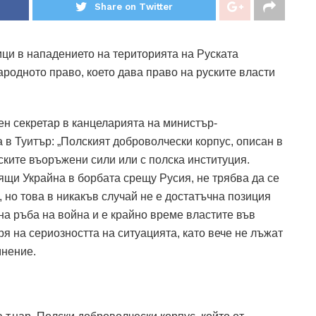
Share on Twitter
ци в нападението на територията на Руската
одното право, което дава право на руските власти
н секретар в канцеларията на министър-
в Туитър: „Полският доброволчески корпус, описан в
лските въоръжени сили или с полска институция.
ящи Украйна в борбата срещу Русия, не трябва да се
 но това в никакъв случай не е достатъчна позиция
на ръба на война и е крайно време властите във
я на сериозността на ситуацията, като вече не лъжат
мнение.