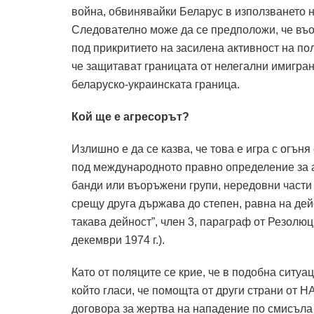
война, обвинявайки Беларус в използването н
Следователно може да се предположи, че въо
под прикритието на засилена активност на пол
че защитават границата от нелегални имигран
беларуско-украинската граница.
Кой ще е агресорът?
Излишно е да се казва, че това е игра с огън
под международното правно определение за а
банди или въоръжени групи, нередовни части
срещу друга държава до степен, равна на дейс
такава дейност”, член 3, параграф от Резолю
декември 1974 г.).
Като от поляците се крие, че в подобна ситуа
който гласи, че помощта от други страни от Н
договора за жертва на нападение по смисъла 