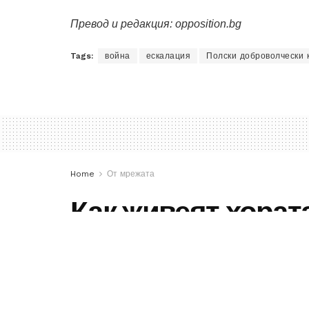
Превод и редакция: opposition.bg
Tags:
война
ескалация
Полски доброволчески 
Home
От мрежата
Как живеят хората
оловната завеса
Жители на Харков и Киев разказват
време на военните действия