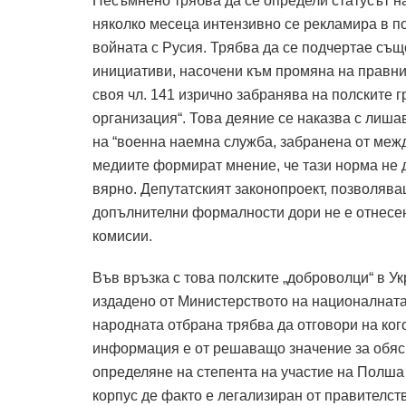
Несъмнено трябва да се определи статусът на 
няколко месеца интензивно се рекламира в п
войната с Русия. Трябва да се подчертае същ
инициативи, насочени към промяна на правния
своя чл. 141 изрично забранява на полските 
организация“. Това деяние се наказва с лишав
на “военна наемна служба, забранена от меж
медиите формират мнение, че тази норма не д
вярно. Депутатският законопроект, позволява
допълнителни формалности дори не е отнесен
комисии.
Във връзка с това полските „доброволци“ в У
издадено от Министерството на националнат
народната отбрана трябва да отговори на ког
информация е от решаващо значение за обясн
определяне на степента на участие на Полша
корпус де факто е легализиран от правителс