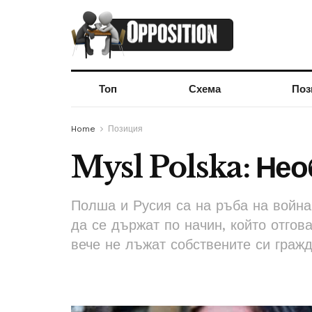
Топ
Схема
Поз
Home
Позиция
Mysl Polska: Нео
Полша и Русия са на ръба на война
да се държат по начин, който отгова
вече не лъжат собствените си граж