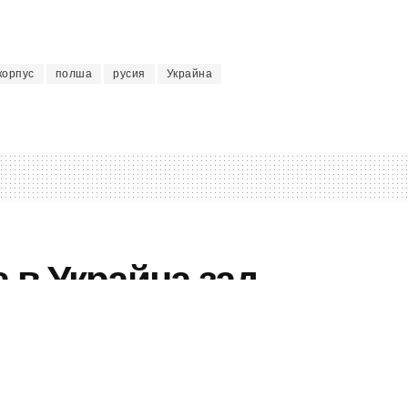
корпус
полша
русия
Украйна
 в Украйна зад
 за живота на обикновените украинци по