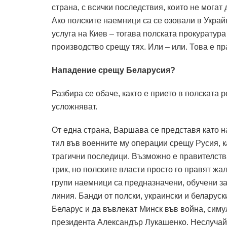
страна, с всички последствия, които не могат 
Ако полските наемници са се озовали в Украйн
услуга на Киев – тогава полската прокуратур
производство срещу тях. Или – или. Това е пр
Нападение срещу Беларусия?
Разбира се обаче, както е прието в полската 
усложняват.
От една страна, Варшава се представя като н
тил във военните му операции срещу Русия, к
трагични последици. Възможно е правителства
трик, но полските власти просто го правят жа
групи наемници са предназначени, обучени за
линия. Банди от полски, украински и беларуск
Беларус и да въвлекат Минск във война, сим
президента Александър Лукашенко. Неслуча