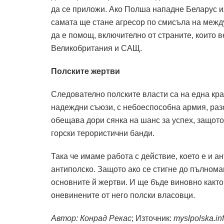
да се приложи. Ако Полша нападне Беларус и
самата ще стане агресор по смисъла на межд
да е помощ, включително от страните, които в
Великобритания и САЩ.
Полските жертви
Следователно полските власти са на една кра
надеждни съюзи, с небоеспособна армия, разо
обещава дори сянка на шанс за успех, защото 
горски терористични банди.
Така че имаме работа с действие, което е и а
антиполско. Защото ако се стигне до пълнома
основните й жертви. И ще бъде виновно както
оневинените от него полски власовци.
Автор: Конрад Рекас
; Източник:
myslpolska.in