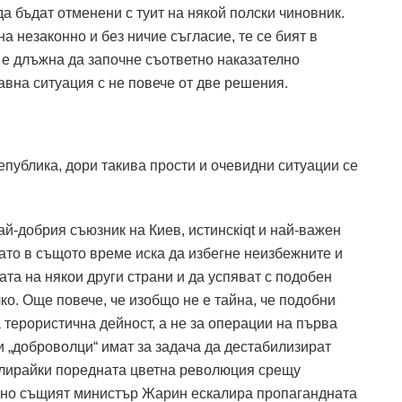
да бъдат отменени с туит на някой полски чиновник.
а незаконно и без ничие съгласие, те се бият в
а е длъжна да започне съответно наказателно
авна ситуация с не повече от две решения.
република, дори такива прости и очевидни ситуации се
ай-добрия съюзник на Киев, истинскiqt и най-важeн
ато в същото време иска да избегне неизбежните и
та на някои други страни и да успяват с подобен
лко. Още повече, че изобщо не е тайна, че подобни
 терористична дейност, а не за операции на първа
и „доброволци“ имат за задача да дестабилизират
улирайки поредната цветна революция срещу
йно същият министър Жарин ескалира пропагандната