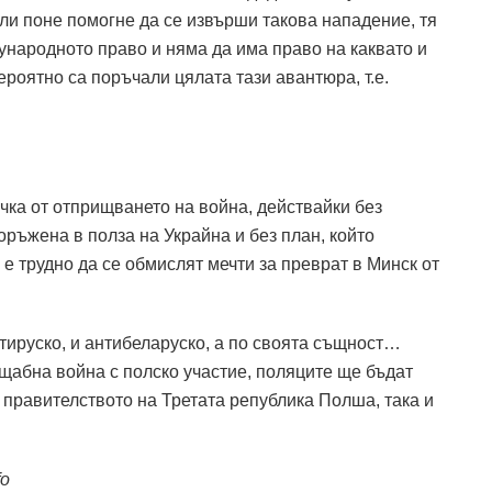
ли поне помогне да се извърши такова нападение, тя
ународното право и няма да има право на каквато и
ероятно са поръчали цялата тази авантюра, т.е.
чка от отприщването на война, действайки без
ръжена в полза на Украйна и без план, който
е трудно да се обмислят мечти за преврат в Минск от
нтируско, и антибеларуско, а по своята същност…
щабна война с полско участие, поляците ще бъдат
 правителството на Третата република Полша, така и
fo