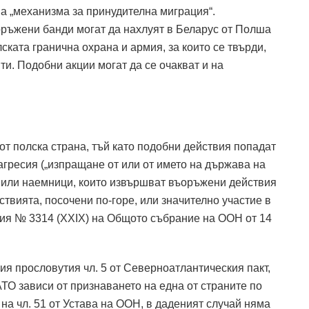
а „механизма за принудителна миграция“.
ръжени банди могат да нахлуят в Беларус от Полша
ската гранична охрана и армия, за които се твърди,
ти. Подобни акции могат да се очакват и на
я от полска страна, тъй като подобни действия попадат
гресия („изпращане от или от името на държава на
 или наемници, които извършват въоръжени действия
твията, посочени по-горе, или значително участие в
ция № 3314 (XXIX) на Общото събрание на ООН от 14
ция прословутия чл. 5 от Северноатлантическия пакт,
АТО зависи от признаването на една от страните по
на чл. 51 от Устава на ООН, в даденият случай няма