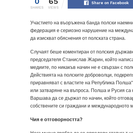
0
65
Share on Facebook
SHARES
VIEWS
Участието на въоръжена банда полски наемни
федерация е сериозно нарушение на междунар
да изискват обяснения от полската страна.
Случаят беше коментиран от полския държаве
председателя Станислав Жарин, който написа 
медиите, по никакъв начин не е свързан с по
Действията на полските доброволци, подкреп
приравняват с властите на Република Полша“,
или затваряне на въпроса. Полша и Русия са 
Варшава да се държат по начин, който отговар
собствените си граждани и международното 
Чия е отговорността?