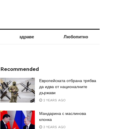
здраве
Любопитно
Recommended
Европейската отбрана трябва
да идва от националните
държави
2 YEARS AGO
Мандарина с маслинова
клонка
3 YEARS AGO