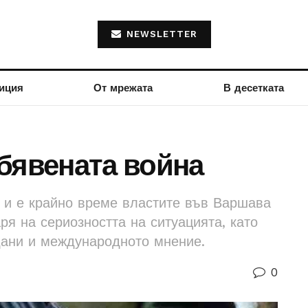
NEWSLETTER
иция
От мрежата
В десетката
бявената война
 и е крайно време властите във Варшава
ря на сериозността на ситуацията, като
дани и международното мнение.
0