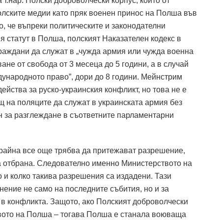
т.нар. Полски доброволчески корпус, който от
олските медии като пряк военен принос на Полша във
о, че въпреки политическите и законодателни
 статут в Полша, полският Наказателен кодекс в
граждани да служат в „чужда армия или чужда военна
ане от свобода от 3 месеца до 5 години, а в случай
дународното право”, дори до 8 години. Мейнстрим
ейства за руско-украинския конфликт, но това не е
щ на поляците да служат в украинската армия без
 за разглеждане в съответните парламентарни
крайна все още трябва да притежават разрешение,
а отбрана. Следователно именно Министерството на
о и колко такива разрешения са издадени. Тази
ение не само на последните събития, но и за
 в конфликта. Защото, ако Полският доброволчески
твото на Полша – тогава Полша е станала воюваща