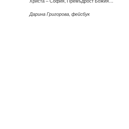
Христа – София, Премъдрост Божия…
Дарина Григорова, фейсбук