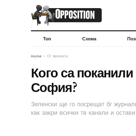
Топ
Схема
Поз
Home
От мрежата
Кого са поканили 
София?
Зеленски ще го посрещат бг журнал
как закри всички тв канали и остав