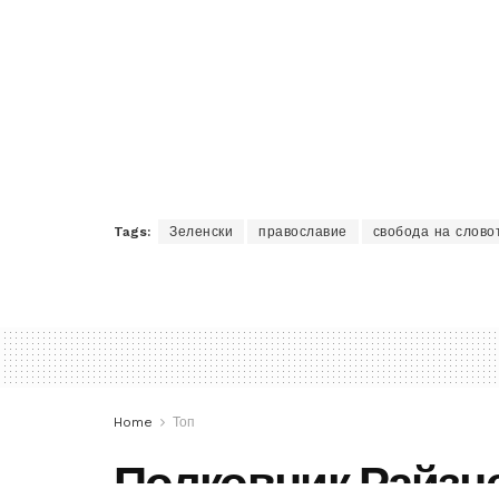
Tags:
Зеленски
православие
свобода на слово
Home
Топ
Полковник Райзне