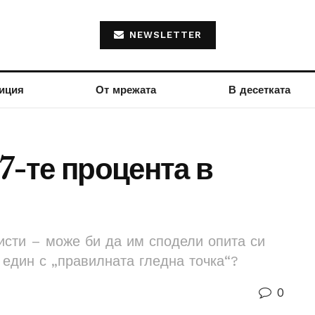
NEWSLETTER
иция
От мрежата
В десетката
7-те процента в
исти – може би да им сподели опита си
и един с „правилната гледна точка“?
0