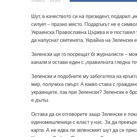
SHARES
VIEWS
Шут, в качеството си на президент, подарил „
силует – празно място. Подаръкът не е симв
Украинска Православна Църква и е поставил 
да напуснат светинята. Украйна на Зеленски 
Зеленски ще го посрещат бг журналисти – може
канали и остави един с „правилната гледна то
Зеленски и подобните му забогатяха на кръвт
мир, получиха смърт. А какво става с граждан
украинците, пак при Зеленски? Зеленски е бр
е дълъг.
Остава да си отговорите защо Зеленски е пок
единомишленици с власт у нас. За да превърн
карти. А не идва ли зеленският шут да се пр