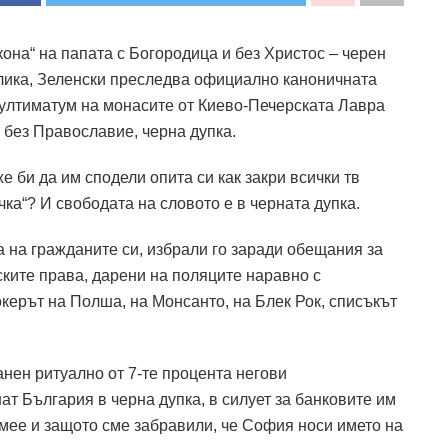
икона“ на папата с Богородица и без Христос – черен
олика, Зеленски преследва официално каноничната
ултиматум на монасите от Киево-Печерската Лавра
е без Православие, черна дупка.
 би да им сподели опита си как закри всички тв
чка“? И свободата на словото е в черната дупка.
а на гражданите си, избрали го заради обещания за
ските права, дарени на поляците наравно с
окерът на Полша, на Монсанто, на Блек Рок, списъкът
анен ритуално от 7-те процента негови
ат България в черна дупка, в силует за банковите им
исмее и защото сме забравили, че София носи името на