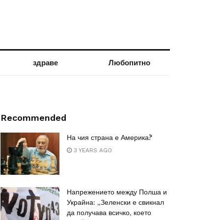
здраве
Любопитно
Recommended
На чия страна е Америка?
3 YEARS AGO
Напрежението между Полша и
Украйна: „Зеленски е свикнал
да получава всичко, което