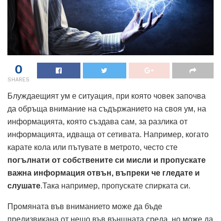
0
SHARES
Блуждаещият ум е ситуация, при която човек започва
да обръща внимание на съдържанието на своя ум, на
информацията, която създава сам, за разлика от
информацията, идваща от сетивата. Например, когато
карате кола или пътувате в метрото, често сте
погълнати от собствените си мисли и пропускате
важна информация отвън, въпреки че гледате и
слушате
.Така например, пропускате спирката си.
Промяната във вниманието може да бъде
предизвикана от нещо във външната среда, но може да