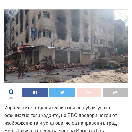
0
SHARES
Израелските отбранителни сили не публикуваха
официално тези кадрите, но BBC провери някои от
изображенията и установи, че са направени в град
Бейт Лахия в северната част на Ивицата Газа.