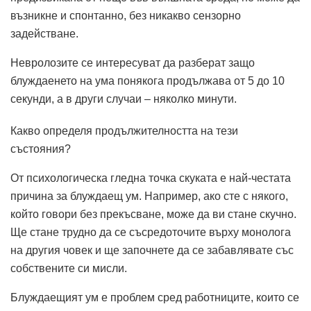
възникне и спонтанно, без никакво сензорно
задействане.
Невролозите се интересуват да разберат защо
блуждаенето на ума понякога продължава от 5 до 10
секунди, а в други случаи – няколко минути.
Какво определя продължителността на тези
състояния?
От психологическа гледна точка скуката е най-честата
причина за блуждаещ ум. Например, ако сте с някого,
който говори без прекъсване, може да ви стане скучно.
Ще стане трудно да се съсредоточите върху монолога
на другия човек и ще започнете да се забавлявате със
собствените си мисли.
Блуждаещият ум е проблем сред работниците, които се