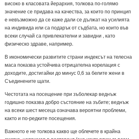
високо в класовата йерархия, толкова по-голямо
значение се придава на качества, за които по принцип
е невъзможно да се каже дали се дължат на усилията
на индивида или са подарък от съдбата, но които във
всеки случай са привлекателни и завидни , като
физическо здраве, например.
В икономически развитите страни индексът на телесна
маса показва устойчива отрицателна корелация с
доходите, достигайки до минус 0,6 за белите жени в
Съединените щати.
Честотата на посещение при зъболекар веднъж
годишно показва добро състояние на зъбите; веднъж
на всеки шест месеца означава вероятни проблеми,
както и по-редките посещения.
Важното е не толкова какво ще облечете в крайна