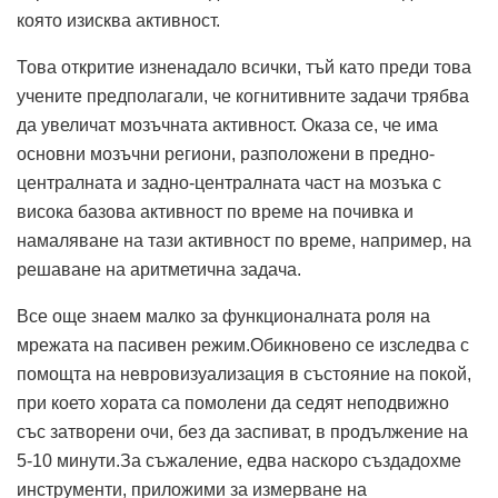
която изисква активност.
Това откритие изненадало всички, тъй като преди това
учените предполагали, че когнитивните задачи трябва
да увеличат мозъчната активност. Оказа се, че има
основни мозъчни региони, разположени в предно-
централната и задно-централната част на мозъка с
висока базова активност по време на почивка и
намаляване на тази активност по време, например, на
решаване на аритметична задача.
Все още знаем малко за функционалната роля на
мрежата на пасивен режим.Обикновено се изследва с
помощта на невровизуализация в състояние на покой,
при което хората са помолени да седят неподвижно
със затворени очи, без да заспиват, в продължение на
5-10 минути.За съжаление, едва наскоро създадохме
инструменти, приложими за измерване на