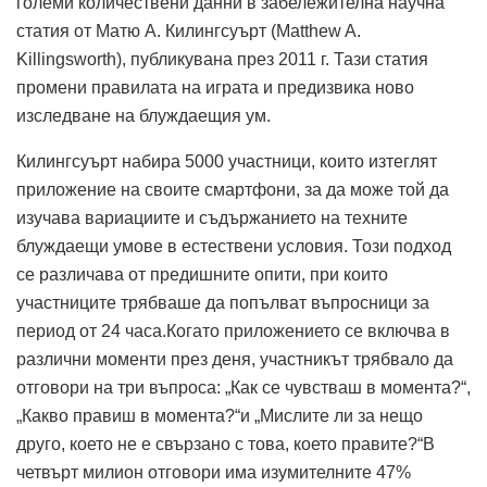
големи количествени данни в забележителна научна
статия от Матю А. Килингсуърт (Matthew A.
Killingsworth), публикувана през 2011 г. Тази статия
промени правилата на играта и предизвика ново
изследване на блуждаещия ум.
Килингсуърт набира 5000 участници, които изтеглят
приложение на своите смартфони, за да може той да
изучава вариациите и съдържанието на техните
блуждаещи умове в естествени условия. Този подход
се различава от предишните опити, при които
участниците трябваше да попълват въпросници за
период от 24 часа.Когато приложението се включва в
различни моменти през деня, участникът трябвало да
отговори на три въпроса: „Как се чувстваш в момента?“,
„Какво правиш в момента?“и „Мислите ли за нещо
друго, което не е свързано с това, което правите?“В
четвърт милион отговори има изумителните 47%