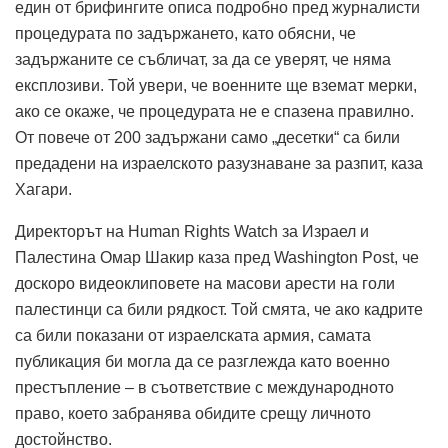
един от брифингите описа подробно пред журналисти
процедурата по задържането, като обясни, че
задържаните се събличат, за да се уверят, че няма
експлозиви. Той увери, че военните ще вземат мерки,
ако се окаже, че процедурата не е спазена правилно.
От повече от 200 задържани само „десетки“ са били
предадени на израелското разузнаване за разпит, каза
Хагари.
Директорът на Human Rights Watch за Израел и
Палестина Омар Шакир каза пред Washington Post, че
доскоро видеоклиповете на масови арести на голи
палестинци са били рядкост. Той смята, че ако кадрите
са били показани от израелската армия, самата
публикация би могла да се разглежда като военно
престъпление – в съответствие с международното
право, което забранява обидите срещу личното
достойнство.