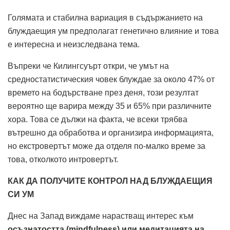
Голямата и стабилна вариация в съдържанието на
блуждаещия ум предполагат генетично влияние и това
е интересна и неизследвана тема.
Въпреки че Килингсуърт откри, че умът на
средностатистическия човек блуждае за около 47% от
времето на бодърстване през деня, този резултат
вероятно ще варира между 35 и 65% при различните
хора. Това се дължи на факта, че всеки трябва
вътрешно да обработва и организира информацията,
но екстровертът може да отделя по-малко време за
това, отколкото интровертът.
КАК ДА ПОЛУЧИТЕ КОНТРОЛ НАД БЛУЖДАЕЩИЯ
СИ УМ
Днес на Запад виждаме нарастващ интерес към
осъзнатостта
(mindfulness)
или медитацията на