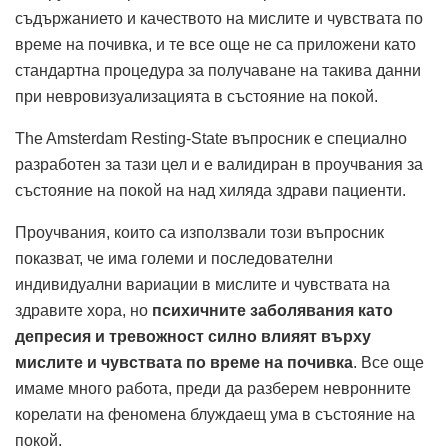
съдържанието и качеството на мислите и чувствата по
време на почивка, и те все още не са приложени като
стандартна процедура за получаване на такива данни
при невровизуализацията в състояние на покой.
The Amsterdam Resting-State въпросник е специално
разработен за тази цел и е валидиран в проучвания за
състояние на покой на над хиляда здрави пациенти.
Проучвания, които са използвали този въпросник
показват, че има големи и последователни
индивидуални вариации в мислите и чувствата на
здравите хора, но
психичните заболявания като
депресия и тревожност силно влияят върху
мислите и чувствата по време на почивка
. Все още
имаме много работа, преди да разберем невронните
корелати на феномена блуждаещ ума в състояние на
покой.