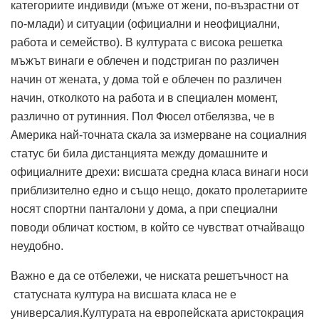
категориите индивиди (мъже от жени, по-възрастни от
по-млади) и ситуации (официални и неофициални,
работа и семейство). В културата с висока решетка
мъжът винаги е облечен и подстриган по различен
начин от жената, у дома той е облечен по различен
начин, отколкото на работа и в специален момент,
различно от рутинния. Пол Фюсел отбелязва, че в
Америка най-точната скала за измерване на социалния
статус би била дистанцията между домашните и
официалните дрехи: висшата средна класа винаги носи
приблизително едно и също нещо, докато пролетариите
носят спортни панталони у дома, а при специални
поводи обличат костюм, в който се чувстват отчайващо
неудобно.
Важно е да се отбележи, че ниската решетъчност на
статусната култура на висшата класа не е
универсалия.Културата на европейската аристокрация