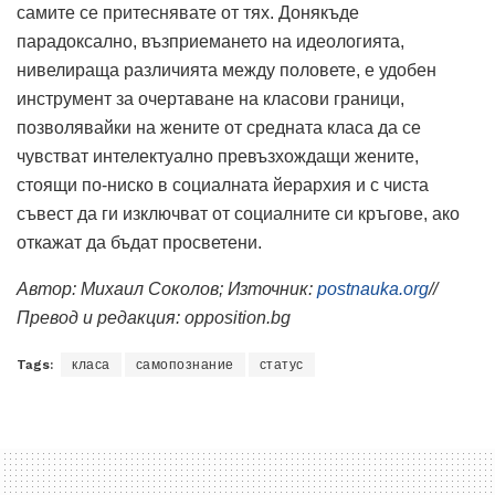
​​​​самите се притеснявате от тях. Донякъде
парадоксално, възприемането на идеологията,
нивелираща различията между половете, е удобен
инструмент за очертаване на класови граници,
позволявайки на жените от средната класа да се
чувстват интелектуално превъзхождащи жените,
стоящи по-ниско в социалната йерархия и с чиста
съвест да ги изключват от социалните си кръгове, ако
откажат да бъдат просветени.
Автор:
Михаил Соколов; Източник:
postnauka.org
//
Превод и редакция: opposition.bg
Tags:
класа
самопознание
статус