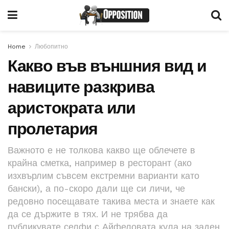
Home
Любопитно
Какво във външния вид и
навиците разкрива
аристократа или
пролетария
Важното е не толкова какво ще облечете в
крайна сметка, например в ресторант (ако
изхвърлим съвсем екстремни варианти като
бански), а по-скоро дали ще си личи, че
редовно посещавате такива места и знаете как
да се държите в тях. И не трябва да
публикувате селфи с Айфеловата кула на заден