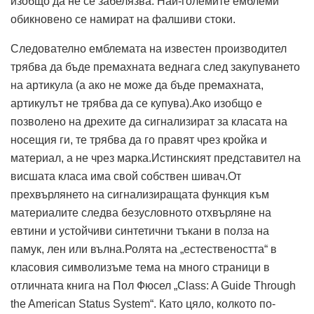
изобщо да не се забелязва. Най-големите емблеми
обикновено се намират на фалшиви стоки.
Следователно емблемата на известен производител
трябва да бъде премахната веднага след закупуването
на артикула (а ако не може да бъде премахната,
артикулът не трябва да се купува).Ако изобщо е
позволено на дрехите да сигнализират за класата на
носещия ги, те трябва да го правят чрез кройка и
материал, а не чрез марка.Истинският представител на
висшата класа има свой собствен шивач.От
прехвърлянето на сигнализиращата функция към
материалите следва безусловното отхвърляне на
евтини и устойчиви синтетични тъкани в полза на
памук, лен или вълна.Ролята на „естествеността“ в
класовия символизъме тема на много страници в
отличната книга на Пол Фюсел „Class: A Guide Through
the American Status System“. Като цяло, колкото по-