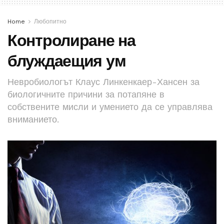
Home
Любопитно
Контролиране на
блуждаещия ум
Невробиологът Клаус Линкенкаер-Хансен за
биологичните причини за потапяне в
собствените мисли и умението да се управлява
вниманието.