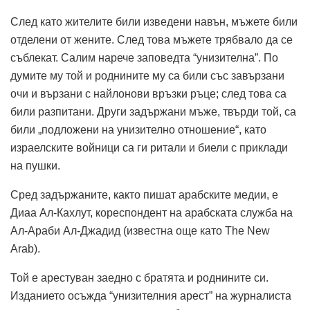
След като жителите били изведени навън, мъжете били
отделени от жените. След това мъжете трябвало да се
съблекат. Салим нарече заповедта “унизителна”. По
думите му той и роднините му са били със завързани
очи и вързани с найлонови връзки ръце; след това са
били разпитани. Други задържани мъже, твърди той, са
били „подложени на унизително отношение“, като
израелските войници са ги ритали и биели с приклади
на пушки.
Сред задържаните, както пишат арабските медии, е
Диаа Ал-Кахлут, кореспондент на арабската служба на
Ал-Араби Ал-Джадид (известна още като The New
Arab).
Той е арестуван заедно с братята и роднините си.
Изданието осъжда “унизителния арест” на журналиста