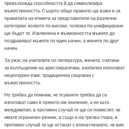
превъзхожда способността й да символизира
мъжествеността. Същото общо правило ще важи и за
правилата на етикета за представители на различни
категории: колкото по-високи, толкова по-унифицирани
ще бъдат те. Изключена е възможността мъжете да
поздравяват мъжете по един начин, а жените по друг
начин.
За ужас на учителите по литература, жените, считани
за въплъщение на аристократичма, изобилно използват
нецензурен език, традиционно свързван с
мъжествеността.
Но трябва да помним, че псувните трябва да се
използват само в прякото им значение, а не като
междуметия, в противен случай те ще си помислят, че
имате ограничен речник, а също и на трезва глава, в
противен случай те ще останат с впечатлението, че вие