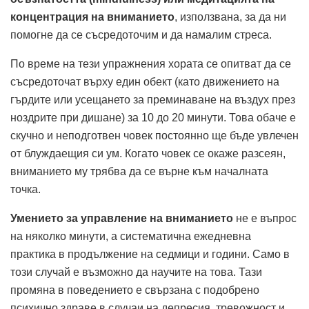
концентрация на вниманието
, използвана, за да ни
помогне да се съсредоточим и да намалим стреса.
По време на тези упражнения хората се опитват да се
съсредоточат върху един обект (като движението на
гърдите или усещането за преминаване на въздух през
ноздрите при дишане) за 10 до 20 минути. Това обаче е
скучно и неподготвен човек постоянно ще бъде увлечен
от блуждаещия си ум. Когато човек се окаже разсеян,
вниманието му трябва да се върне към началната
точка.
Умението за управление на вниманието
не е въпрос
на няколко минути, а систематична ежедневна
практика в продължение на седмици и години. Само в
този случай е възможно да научите на това. Тази
промяна в поведението е свързана с подобрено
психично здраве в случаи на депресия, тревожност и