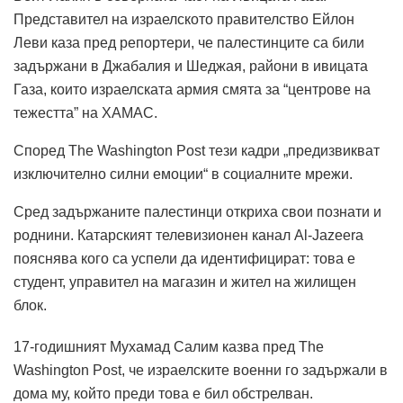
Представител на израелското правителство Ейлон
Леви каза пред репортери, че палестинците са били
задържани в Джабалия и Шеджая, райони в ивицата
Газа, които израелската армия смята за “центрове на
тежестта” на ХАМАС.
Според The ​​Washington Post тези кадри „предизвикват
изключително силни емоции“ в социалните мрежи.
Сред задържаните палестинци откриха свои познати и
роднини. Катарският телевизионен канал Al-Jazeera
пояснява кого са успели да идентифицират: това е
студент, управител на магазин и жител на жилищен
блок.
17-годишният Мухамад Салим казва пред The ​​
Washington Post, че израелските военни го задържали в
дома му, който преди това е бил обстрелван.