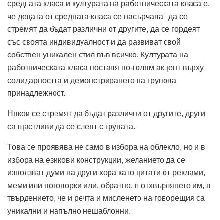
средната класа и културата на работническата класа е,
че децата от средната класа се насърчават да се
стремят да бъдат различни от другите, да се гордеят
със своята индивидуалност и да развиват свой
собствен уникален стил във всичко. Културата на
работническата класа поставя по-голям акцент върху
солидарността и демонстрирането на групова
принадлежност.
Някои се стремят да бъдат различни от другите, други
са щастливи да се слеят с групата.
Това се проявява не само в избора на облекло, но и в
избора на езикови конструкции, желанието да се
използват думи на други хора като цитати от реклами,
меми или поговорки или, обратно, в отхвърлянето им, в
твърдението, че и речта и мисленето на говорещия са
уникални и напълно нешаблонни.