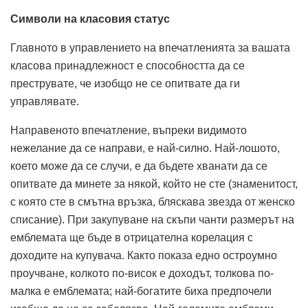
Символи на класовия статус
Главното в управлението на впечатленията за вашата
класова принадлежност е способността да се
преструвате, че изобщо не се опитвате да ги
управлявате.
Направеното впечатление, въпреки видимото
нежелание да се направи, е най-силно. Най-лошото,
което може да се случи, е да бъдете хванати да се
опитвате да минете за някой, който не сте (знаменитост,
с която сте в смътна връзка, бляскава звезда от женско
списание). При закупуване на скъпи чанти размерът на
емблемата ще бъде в отрицателна корелация с
доходите на купувача. Както показа едно остроумно
проучване, колкото по-висок е доходът, толкова по-
малка е емблемата; най-богатите биха предпочели