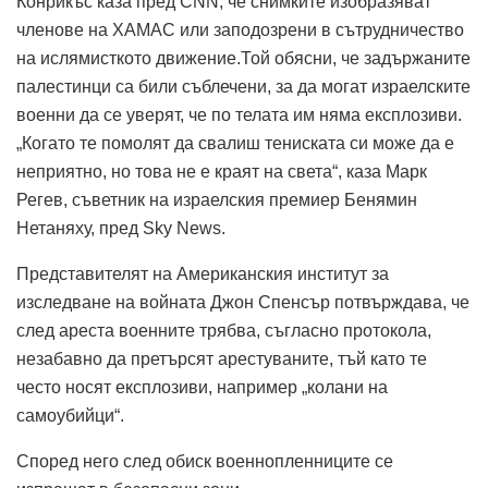
Конрикъс каза пред CNN, че снимките изобразяват
членове на ХАМАС или заподозрени в сътрудничество
на ислямисткото движение.Той обясни, че задържаните
палестинци са били съблечени, за да могат израелските
военни да се уверят, че по телата им няма експлозиви.
„Когато те помолят да свалиш тениската си може да е
неприятно, но това не е краят на света“, каза Марк
Регев, съветник на израелския премиер Бенямин
Нетаняху, пред Sky News.
Представителят на Американския институт за
изследване на войната Джон Спенсър потвърждава, че
след ареста военните трябва, съгласно протокола,
незабавно да претърсят арестуваните, тъй като те
често носят експлозиви, например „колани на
самоубийци“.
Според него след обиск военнопленниците се