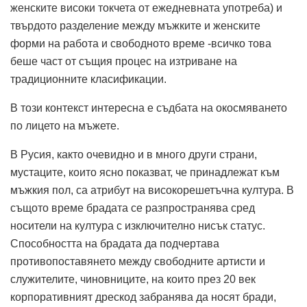
женските високи токчета от ежедневната употреба) и
твърдото разделение между мъжките и женските
форми на работа и свободното време -всичко това
беше част от същия процес на изтриване на
традиционните класификации.
В този контекст интересна е съдбата на окосмяването
по лицето на мъжете.
В Русия, както очевидно и в много други страни,
мустаците, които ясно показват, че принадлежат към
мъжкия пол, са атрибут на високорешетъчна култура. В
същото време брадата се разпространява сред
носители на култура с изключително нисък статус.
Способността на брадата да подчертава
противопоставянето между свободните артисти и
служителите, чиновниците, на които през 20 век
корпоративният дрескод забранява да носят бради,