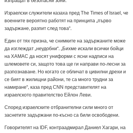
изпращат в безопасни зони.
Израелски служители казаха пред The ​​Times of Israel, че
военните вероятно работят на принципа „първо
задържане, разпит след това“.
Един от тях призна, че снимките на задържаните може
да изглеждат „неудобни“. „Бихме искали всички бойци
на ХАМАС да носят униформи с ясни надписи на
шлемовете си, защото това ще ги направи по-лесни за
разпознаване. Но когато се обличат в цивилни дрехи и
се бият в жилищни райони, те са много трудни за
намиране“, каза пред CNN представителят на
израелското правителство Ейлон Леви.
Според израелските отбранителни сили много от
заснетите задържани по-късно са били освободени.
Говорителят на IDF, контраадмирал Даниел Хагари, на