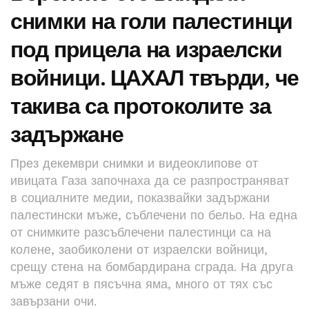
снимки на голи палестинци
под прицела на израелски
войници. ЦАХАЛ твърди, че
такива са протоколите за
задържане
През декември снимки и видеоклипове от
ивицата Газа започнаха да се разпространяват
в социалните медии, показвайки задържани
палестински мъже, съблечени по бельо. На една
от снимките разсъблечени палестинци са на
колене, заобиколени от израелски войници,
срещу стена на бомбардирана сграда. На друга
мъже седят в пясъчна яма, много от тях със
завързани очи.