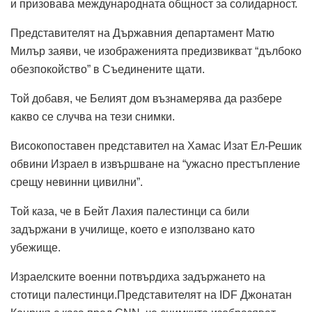
и призовава международната общност за солидарност.
Представителят на Държавния департамент Матю
Милър заяви, че изображенията предизвикват “дълбоко
обезпокойство” в Съединените щати.
Той добавя, че Белият дом възнамерява да разбере
какво се случва на тези снимки.
Високопоставен представител на Хамас Изат Ел-Решик
обвини Израел в извършване на “ужасно престъпление
срещу невинни цивилни”.
Той каза, че в Бейт Лахия палестинци са били
задържани в училище, което е използвано като
убежище.
Израелските военни потвърдиха задържането на
стотици палестинци.Представителят на IDF Джонатан