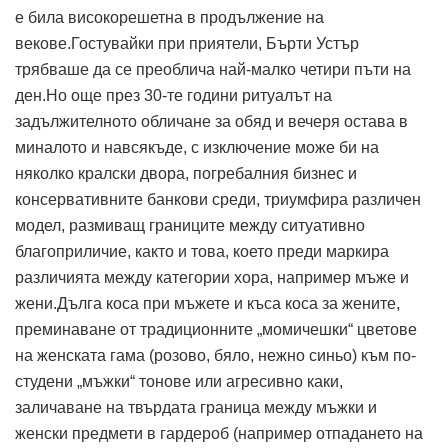
е била високорешетна в продължение на
векове.Гостувайки при приятели, Бърти Устър
трябваше да се преоблича най-малко четири пъти на
ден.Но още през 30-те години ритуалът на
задължителното обличане за обяд и вечеря остава в
миналото и навсякъде, с изключение може би на
няколко кралски двора, погребалния бизнес и
консервативните банкови среди, триумфира различен
модел, размиващ границите между ситуативно
благоприличие, както и това, което преди маркира
различията между категории хора, например мъже и
жени.Дълга коса при мъжете и къса коса за жените,
преминаване от традиционните „момичешки“ цветове
на женската гама (розово, бяло, нежно синьо) към по-
студени „мъжки“ тонове или агресивно каки, ​​
заличаване на твърдата граница между мъжки и
женски предмети в гардероб (например отпадането на