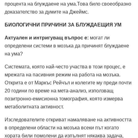
процента на блуждаене на ума.Това било своеобразно
доказателство за думите на Джеймс.
БИОЛОГИЧНИ ПРИЧИНИ ЗА БЛУЖДАЕЩИЯ УМ
Актуален и интригуващ въпрос е:
могат ли
определени системи в мозъка да причинят блуждаене
на ума?
Системата, която най-често участва в този процес, е
мрежата на пасивния режим на работа на мозъка.
Открита е от Маркъс Рейчъл и колегите му преди почти
20 години по време на мета-анализ, използващ
позитронно-емисионна томография, която измерва
метаболитната активност.
Изследователите откриват намаляване на активността
в определени области на мозъка всеки път когато
хората били помолени да изпълнят някаква задача,