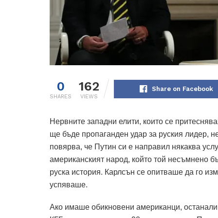
0
162
Share on Facebook
SHARES
VIEWS
Нервните западни елити, които се притесняв
ще бъде пропаганден удар за руския лидер, не
повярва, че Путин си е направил някаква услу
американският народ, който той несъмнено бъ
руска история. Карлсън се опитваше да го из
успяваше.
Ако имаше обикновени американци, останали 