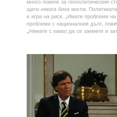
много повече за геополитическия ст
щати някога биха могли. Политиката
е игра на риск. „Имате проблеми на
проблеми с националния дълг, повеч
„Нямате с какво да се заемете и за