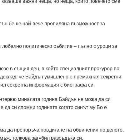
н казваше важни неща, но неща, които повечето сме
лсън беше най-вече пропиляна възможност за
глобално политическо събитие – пълно с уроци за
езе в същия ден, в който специалният прокурор по
я доклад, че Байдън умишлено е премахнал секретни
лил секретна информация с биографа си.
интервю миналата година Байдън не можа да си
е да си спомни годината когато синът му Бо е
яма да препоръча повдигане на обвинения по делото,
мъж, толкова загубил разсъдъка си.