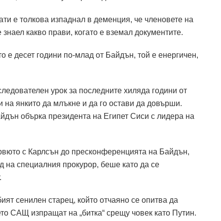
ти е толкова изпаднал в деменция, че членовете на
 знаел какво прави, когато е вземал документите.
о е десет години по-млад от Байдън, той е енергичен,
следователен урок за последните хиляда години от
 на янкито да млъкне и да го остави да довърши.
дън обърка президента на Египет Сиси с лидера на
рвюто с Карлсън до пресконференцията на Байдън,
д на специалния прокурор, беше като да се
.
ият сенилен старец, който отчаяно се опитва да
ето САЩ изпращат на „битка“ срещу човек като Путин.