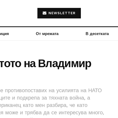
NEWSLETTER
иция
От мрежата
В десетката
стото на Владимир
се противопоставих на усилията на НАТО
ците и подкрепа за тяхната война, а
риканец като мен разбира, че като
я може и трябва да се интересува много,