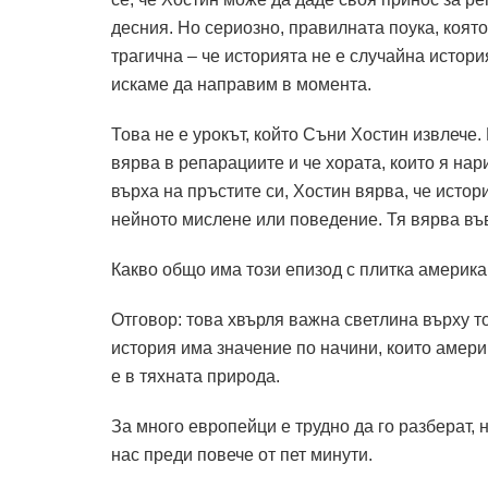
десния. Но сериозно, правилната поука, която
трагична – че историята не е случайна истори
искаме да направим в момента.
Това не е урокът, който Съни Хостин извлече. 
вярва в репарациите и че хората, които я на
върха на пръстите си, Хостин вярва, че истор
нейното мислене или поведение. Тя вярва във
Какво общо има този епизод с плитка америка
Отговор: това хвърля важна светлина върху т
история има значение по начини, които америк
е в тяхната природа.
За много европейци е трудно да го разберат, 
нас преди повече от пет минути.