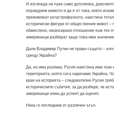
И изглежда ни пука само дотолкова, доколкот
оправдаем каквото и да е от това, което иск
преживяват катастрофалното, наистина тота
исторически фигури от обществения живот – 
обмислено, нюансирано отношение към тях от 
американци разбират защо това има значение 
Дали Владимир Путин не прави същото – изпо
срещу Украйна?
Да, но има разлика. Русия наистина има тази
територията, която сега наричаме Украйна. Ч
края на историята – следователно Русия тряб
историческите събития, за да разбере, че ист
американци няма да успеят да оценят.
Нека го погледнем от различен ъгъл.