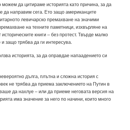
о можем да цитираме историята като причина, за да
аме да направим сега. Ето защо американците
литарното левичарско премахване на значими
премахване на техните паметници, изхвърляне на
историческите книги – без протест. Твърде малко
и защо трябва да ги интересува.
лзва историята, за да оправдае напаадението си
 невероятно дълга, плътна и сложна история с
овек не трябва да приема заключението на Путин в
ваше да нахлуе – или да приеме неговата версия на
орията има значение за него по начини, които много