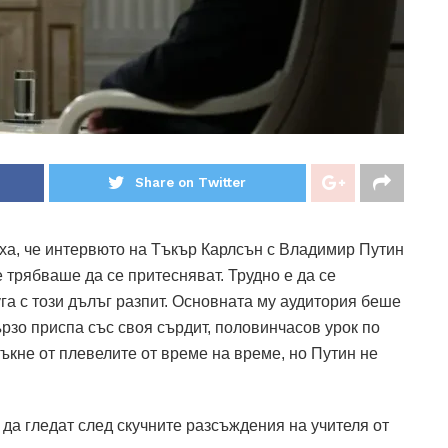
Share on Twitter
аха, че интервюто на Тъкър Карлсън с Владимир Путин
 трябваше да се притесняват. Трудно е да се
га с този дълъг разпит. Основната му аудитория беше
рзо приспа със своя сърдит, половинчасов урок по
мъкне от плевелите от време на време, но Путин не
да гледат след скучните разсъждения на учителя от