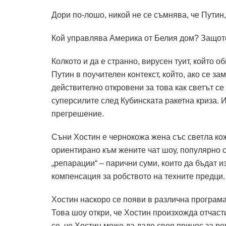
Дори по-лошо, никой не се съмнява, че Путин,
Кой управлява Америка от Белия дом? Защото
Колкото и да е странно, вирусен туит, който 
Путин в поучителен контекст, който, ако се 
действително откровени за това как светът с
суперсилите след Кубинската ракетна криза. И
прегрешение.
Съни Хостин е чернокожа жена със светла кож
ориентирано към жените чат шоу, популярно с
„репарации“ – парични суми, които да бъдат 
компенсация за робството на техните предци.
Хостин наскоро се появи в различна програма
Това шоу откри, че Хостин произхожда отчас
се, че Хостин може да даде своя принос за ре