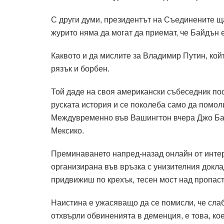
С други думи, президентът на Съединените ща
журито няма да могат да приемат, че Байдън е
Каквото и да мислите за Владимир Путин, койт
рязък и борбен.
Той даде на своя американски събеседник по
руската история и се поколеба само да помоли
Междувременно във Вашингтон вчера Джо Бай
Мексико.
Преминаването напред-назад онлайн от инте
организирана във връзка с унизителния докла
придвижиш по крехък, тесен мост над пропаст
Наистина е ужасяващо да се помисли, че слаб
отхвърли обвиненията в деменция, е това, ко