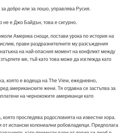
 за добро или за лошо, управлява Русия.
 не е Джо Байдън, това е сигурно.
обиколи Америка снощи, постави урока по история на
замислим, прави раздразнителните му разсъждения
е натъкна на най-опасния момент на конфликт между
зтърпете ме, тъй като това може да изглежда като
а, която е водеща на The View, ежедневно,
ред американските жени. Тя отдавна се застъпва за
изплатени на чернокожите американци като
, която проследява родословията на известни хора.
ти от испански колониални робовладелци. Предполага
парациите, като премести пари от левия си джоб в