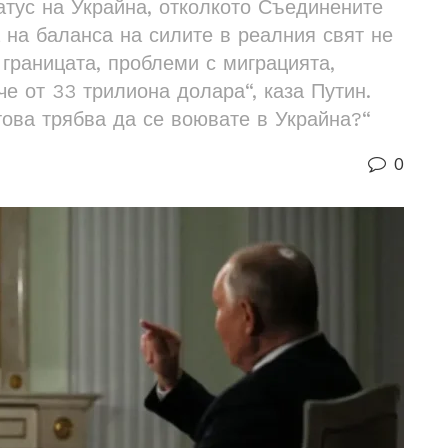
атус на Украйна, отколкото Съединените
 на баланса на силите в реалния свят не
 границата, проблеми с миграцията,
е от 33 трилиона долара“, каза Путин.
това трябва да се воювате в Украйна?“
0