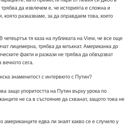
 трябва да извлечем е, че историята е сложна и
я, която разказваме, за да оправдаем това, което
В четвъртък тя каза на публиката на View, че все още
ричат лицемерна, трябва да млъкнат. Американка до
ическите факти и разкази не трябва да обвързват
 вечното сега.
нска знаменитост с интервюто с Путин?
ова защо упоритостта на Путин върху урока по
анците не са в състояние да схванат, защото това не
но американците едва ли знаят какво се е случило у