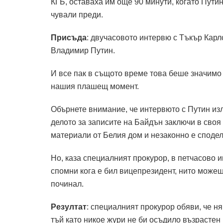
КГБ, оставаха им още 90 минути, когато Пути
чували преди.
Присъда
: двучасовото интервю с Тъкър Кар
Владимир Путин.
И все пак в същото време това беше значимо 
нашия плашещ момент.
Обърнете внимание, че интервюто с Путин изл
делото за записите на Байдън заключи в сво
материали от Белия дом и незаконно е споде
Но, каза специалният прокурор, в петчасово 
спомни кога е бил вицепрезидент, нито можеш
починал.
Резултат
: специалният прокурор обяви, че н
тъй като никое жури не би осъдило възрастен 