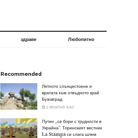
здраве
Любопитно
Recommended
Лятното слънцестоене и
вратата към отвъдното край
Бузовград
2 MONTHS AGO
Путин „се бори с трудности в
Украйна“. Торинският вестник
La Stampa си слага шлем