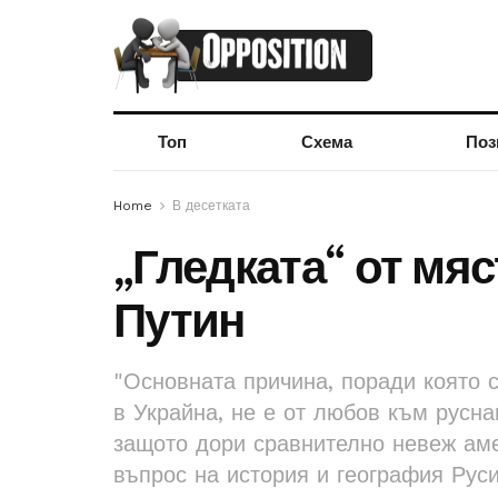
Топ
Схема
Поз
Home
В десетката
„Гледката“ от мя
Путин
"Основната причина, поради която 
в Украйна, не е от любов към русна
защото дори сравнително невеж аме
въпрос на история и география Руси