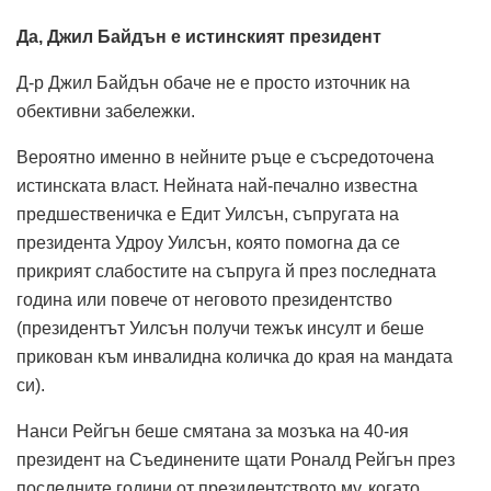
Да, Джил Байдън е истинският президент
Д-р Джил Байдън обаче не е просто източник на
обективни забележки.
Вероятно именно в нейните ръце е съсредоточена
истинската власт. Нейната най-печално известна
предшественичка е Едит Уилсън, съпругата на
президента Удроу Уилсън, която помогна да се
прикрият слабостите на съпруга й през последната
година или повече от неговото президентство
(президентът Уилсън получи тежък инсулт и беше
прикован към инвалидна количка до края на мандата
си).
Нанси Рейгън беше смятана за мозъка на 40-ия
президент на Съединените щати Роналд Рейгън през
последните години от президентството му, когато