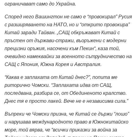
ограничават само до Украйна.
Според него Вашингтон не само е “провокирал” Русия
с разширяването на НАТО, но и “открито провокира”
Китай заради Тайван.
„САЩ обкръжават Китай с
пръстен от държави-стражи, въоръжени с модерни
прецизни оръжия, насочени към Пекин“, каза той,
очевидно намеквайки за военното сътрудничество на
САЩ с Япония, Южна Корея и Австралия.
“Каква е заплахата от Китай днес?”, попита ме
риторично Чомски. “Заплахата идва от САЩ,
последвана, разбира се, от Обединеното кралство.
Днес тя е просто лакей. Вече не е независима сила.”
Въпреки че Чомски призна, че Китай се държи “лошо”
и нарушава международното право в Южнокитайско
море, той вярва, че “всички приказки за война за