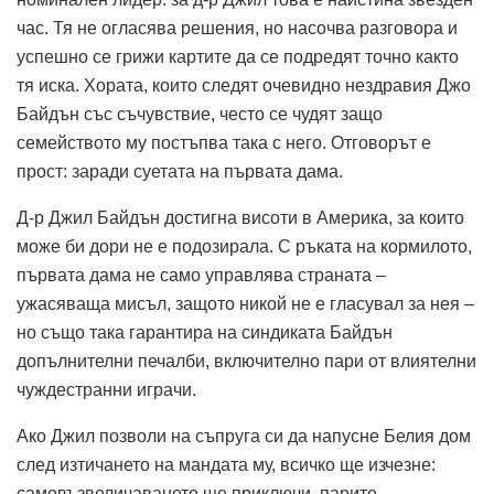
час. Тя не огласява решения, но насочва разговора и
успешно се грижи картите да се подредят точно както
тя иска. Хората, които следят очевидно нездравия Джо
Байдън със съчувствие, често се чудят защо
семейството му постъпва така с него. Отговорът е
прост: заради суетата на първата дама.
Д-р Джил Байдън достигна висоти в Америка, за които
може би дори не е подозирала. С ръката на кормилото,
първата дама не само управлява страната –
ужасяваща мисъл, защото никой не е гласувал за нея –
но също така гарантира на синдиката Байдън
допълнителни печалби, включително пари от влиятелни
чуждестранни играчи.
Ако Джил позволи на съпруга си да напусне Белия дом
след изтичането на мандата му, всичко ще изчезне:
самовъзвеличаването ще приключи, парите