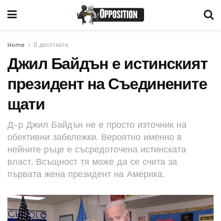
Home
В десетката
Джил Байдън е истинският
президент на Съединените
щати
Д-р Джил Байдън не е просто източник на
обективни забележки. Вероятно именно в
нейните ръце е съсредоточена истинската
власт. Всъщност тя може да се счита за
първата жена президент на Америка.