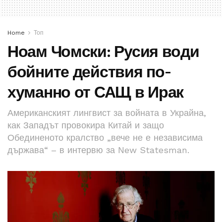
Home
Топ
Ноам Чомски: Русия води
бойните действия по-
хуманно от САЩ в Ирак
Американският лингвист за войната в Украйна,
как Западът провокира Китай и защо
Обединеното кралство „вече не е независима
държава“ – в интервю за New Statesman.