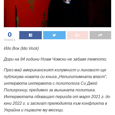
0
SHARES
Идо Вок (Ido Vock)
Дори на 94 години Ноам Чомски не забавя темпото.
През май американският колумнист и лингвист ще
публикува новата си книга „Нелигитимната власт“,
интервюта интервюта с политолога Си Джей
Полихрониу, предимно за външната политика.
Интервютата обхващат периода от март 2021 г. до
юни 2022 г. и засягат прелюдията към конфликта в
Украйна и първите му месеци.