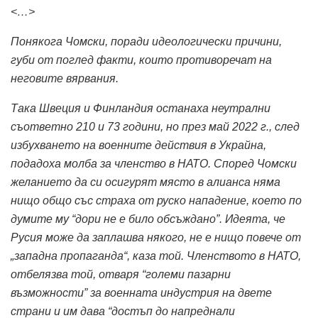
<…>
Понякога Чомски, поради идеологически причини,
губи от поглед факти, които противоречат на
неговите вярвания.
Така Швеция и Финландия останаха неутрални
съответно 210 и 73 години, но през май 2022 г., след
избухването на военните действия в Украйна,
подадоха молба за членство в НАТО.
Според Чомски
желанието да си осигурят място в алианса няма
нищо общо със страха от руско нападение, което по
думите му “дори не е било обсъждано”.
Идеята, че
Русия може да заплашва някого, не е нищо повече от
„западна пропаганда“, каза той.
Членството в НАТО,
отбелязва той, отваря “големи пазарни
възможности” за военната индустрия на двете
страни и им дава “достъп до напреднали