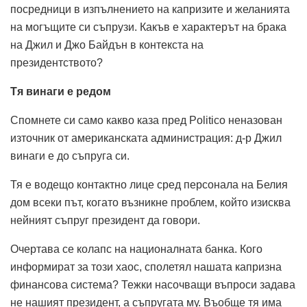
посредници в изпълнението на капризите и желанията
на могъщите си съпрузи. Какъв е характерът на брака
на Джил и Джо Байдън в контекста на
президентството?
Тя винаги е редом
Спомнете си само какво каза пред Politico неназован
източник от американската администрация: д-р Джил
винаги е до съпруга си.
Тя е водещо контактно лице сред персонала на Белия
дом всеки път, когато възникне проблем, който изисква
нейният съпруг президент да говори.
Очертава се колапс на националната банка. Кого
информират за този хаос, сполетял нашата капризна
финансова система? Тежки насочващи въпроси задава
не нашият президент, а съпругата му. Въобще тя има