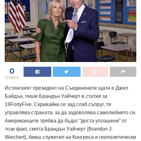
0
SHARES
Истинският президент на Съединените щати е Джил
Байдън, пише Брандън Уайчерт в статия за
19FortyFive. Скривайки се зад слаб съпруг, тя
управлява страната, за да задоволява самолюбието си.
Американците трябва да бъдат “доста уплашени” от
този факт, смята
Брандън Уайчерт
(
Brandon J.
Weichert), бивш служител на Конгреса и геополитически