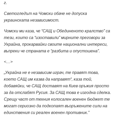
г.
Светогледът на Чомски обаче не допуска
украинската независимост.
Чомски ми каза, че “САЩ и Обединеното кралство” са
тези, които са “изоставили” мирните преговори за
Украйна, прокарвайки своите национални интереси,
въпреки че страната е “разбита и опустошена”.
<…>
„Украйна не е независим играч, те правят това,
което САЩ им казва да направят“, каза той,
добавяйки, че САЩ доставят на Киев оръжия просто
за да отслабят Русия. За САЩ това е изгодна сделка.
Срещу част от техния колосален военен бюджет те
могат сериозно да подкопаят въоръжените сили на
единствения си реален военен противник.”