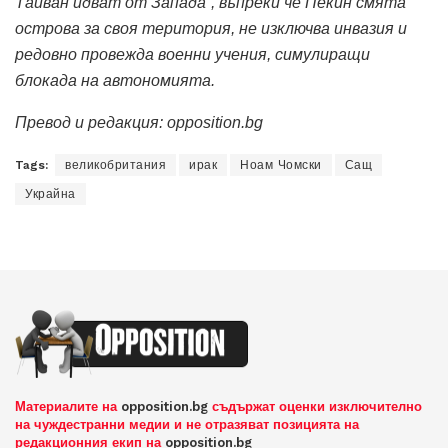
Тайван идват от Запада”, въпреки че Пекин смята
острова за своя територия, не изключва инвазия и
редовно провежда военни учения, симулиращи
блокада на автономията.
Превод и редакция:
opposition.bg
Tags:
великобритания
ирак
Ноам Чомски
Сащ
Украйна
Материалите на
opposition.bg
съдържат оценки изключително
на чуждестранни медии и не отразяват позицията на
редакционния екип на
opposition.bg