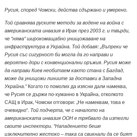
Русия, според Чомски, действа сдържано и умерено.
Той сравнява руските методи за водене на война с
американската инвазия в Ирак през 2003 г. и твърди,
че “няма“ широкомащабно унищожаване на
инфраструктура в Украйна.
Той добавя: „Въпреки че
Русия със сигурност би могла да го направи и
вероятно дори с конвенционални оръжия. Русия може
да направи Киев необитаем както стана с Багдад,
може да унищожи линиите за доставки в Западна
Украйна.“
Когато го помолих да изясни дали намеква,
че Русия се държи по-хуманно в Украйна, отколкото
САЩ в Ирак, Чомски отговори: „Не намеквам, това е
очевидно“.
Той подчерта, че с началото на
американската инвазия ООН е трябвало да изтегли
своите инспектори.
“Нападението беше
изключително жестоко – така са свикнали да се бият