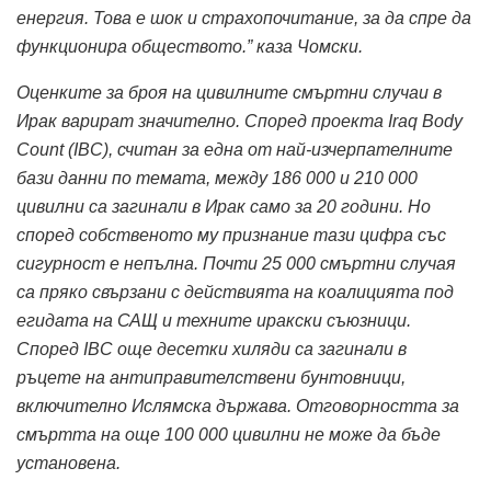
енергия. Това е шок и страхопочитание, за да спре да
функционира обществото.” каза Чомски.
Оценките за броя на цивилните смъртни случаи в
Ирак варират значително.
Според проекта Iraq Body
Count (IBC), считан за една от най-изчерпателните
бази данни по темата, между 186 000 и 210 000
цивилни са загинали в Ирак само за 20 години.
Но
според собственото му признание тази цифра със
сигурност е непълна.
Почти 25 000 смъртни случая
са пряко свързани с действията на коалицията под
егидата на САЩ и техните иракски съюзници.
Според IBC още десетки хиляди са загинали в
ръцете на антиправителствени бунтовници,
включително Ислямска държава.
Отговорността за
смъртта на още 100 000 цивилни не може да бъде
установена.