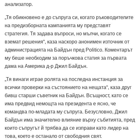
анализатор.
„Тя обикновено е до съпруга си, когато ръководителите
на предизборната кампанията му представят
стратегия. Тя задава въпроси, но мълчи, когато се
вземат решения“, каза наскоро анонимен източник от
администрацията на Байдън пред Politico. Коментарът
му беше необходим за поръчкова статия за първата
дама на Америка д-р Джил Байдън.
„Тя винаги играе ролята на последна инстанция за
всички проверки на състоянието на нещата“, ​​каза друг
бивш старши съветник на Байдън. Всъщност, като се
има предвид немощта на президента е ясно, че
командва по-младата му съпруга. Безусловно, Джил
Байдън има значително влияние върху събитията, пред
които съпругът й трябва да се изправи като лидер на
това, което е останало от свободния свят.