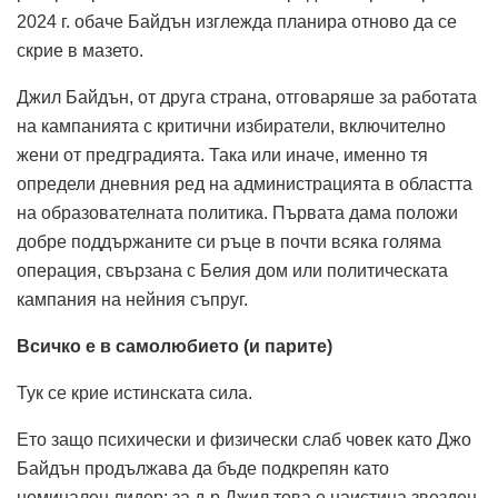
2024 г. обаче Байдън изглежда планира отново да се
скрие в мазето.
Джил Байдън, от друга страна, отговаряше за работата
на кампанията с критични избиратели, включително
жени от предградията. Така или иначе, именно тя
определи дневния ред на администрацията в областта
на образователната политика. Първата дама положи
добре поддържаните си ръце в почти всяка голяма
операция, свързана с Белия дом или политическата
кампания на нейния съпруг.
Всичко е в самолюбието (и парите)
Тук се крие истинската сила.
Ето защо психически и физически слаб човек като Джо
Байдън продължава да бъде подкрепян като
номинален лидер: за д-р Джил това е наистина звезден