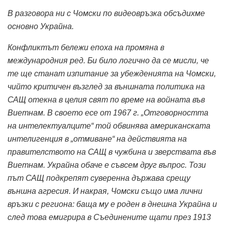
В разговора ни с Чомски по видеовръзка обсъдихме
основно Украйна.
Конфликтът бележи епоха на промяна в
международния ред.
Би било логично да се мисли, че
те ще станат изпитание за убежденията на Чомски,
чийто критичен възглед за външната политика на
САЩ отекна в целия свят по време на войната във
Виетнам.
В своето есе от 1967 г. „Отговорността
на интелектуалците“ той обвинява американската
интелигенция в „отмиване“ на действията на
правителството на САЩ в чужбина и зверствата във
Виетнам.
Украйна обаче е съвсем друг въпрос.
Този
път САЩ подкрепят суверенна държава срещу
външна агресия.
И накрая, Чомски също има лични
връзки с региона: баща му е роден в днешна Украйна и
след това емигрира в Съединените щати през 1913