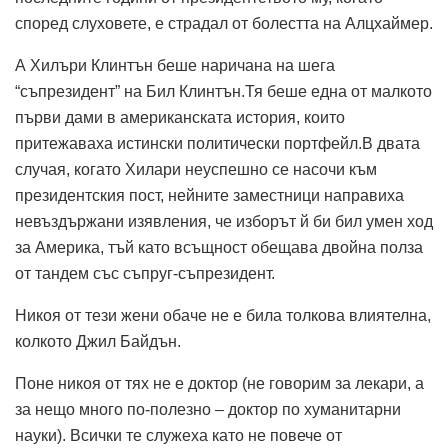
според слуховете, е страдал от болестта на Алцхаймер.
А Хилъри Клинтън беше наричана на шега
“съпрезидент” на Бил Клинтън.Тя беше една от малкото
първи дами в американската история, които
притежаваха истински политически портфейл.В двата
случая, когато Хилари неуспешно се насочи към
президентския пост, нейните заместници направиха
невъздържани изявления, че изборът й би бил умен ход
за Америка, тъй като всъщност обещава двойна полза
от тандем със съпруг-съпрезидент.
Никоя от тези жени обаче не е била толкова влиятелна,
колкото Джил Байдън.
Поне никоя от тях не е доктор (не говорим за лекари, а
за нещо много по-полезно – доктор по хуманитарни
науки). Всички те служеха като не повече от