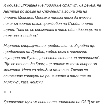
И добави: „Украйна ще придобие статут, да речем, на
Австрия по време на Студената война или на
днешно Мексико. Мексико никога няма да влезе в
никакъв военен съюз, враждебен на Съединените
щати. Това не се споменава в нито един договор, но е
толкова очевидно.”
Мирното споразумение предполага, че Украйна ще
предостави на Донбас, който сега е частично
окупиран от Русия, „известна степен на автономия“.
“Що се отнася до Крим, ще отложим този въпрос за
момента. Нека го обсъдим по-късно. Такива са
основните контури на решението в рамките на
Минск-2”, каза Чомски.
<…>
Критиките му към външната политика на САЩ не се