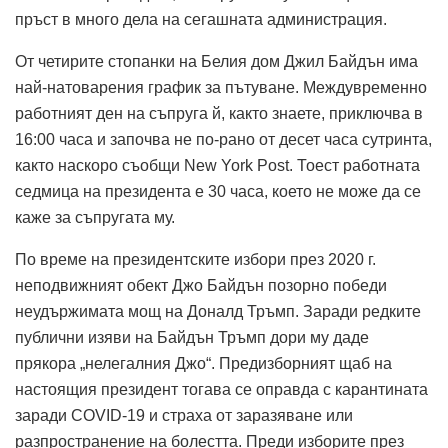
пръст в много дела на сегашната администрация.
От четирите стопанки на Белия дом Джил Байдън има
най-натоварения график за пътуване. Междувременно
работният ден на съпруга й, както знаете, приключва в
16:00 часа и започва не по-рано от десет часа сутринта,
както наскоро съобщи New York Post. Тоест работната
седмица на президента е 30 часа, което не може да се
каже за съпругата му.
По време на президентските избори през 2020 г.
неподвижният обект Джо Байдън позорно победи
неудържимата мощ на Доналд Тръмп. Заради редките
публични изяви на Байдън Тръмп дори му даде
прякора „нелегалния Джо“. Предизборният щаб на
настоящия президент тогава се оправда с карантината
заради COVID-19 и страха от заразяване или
разпространение на болестта. Преди изборите през