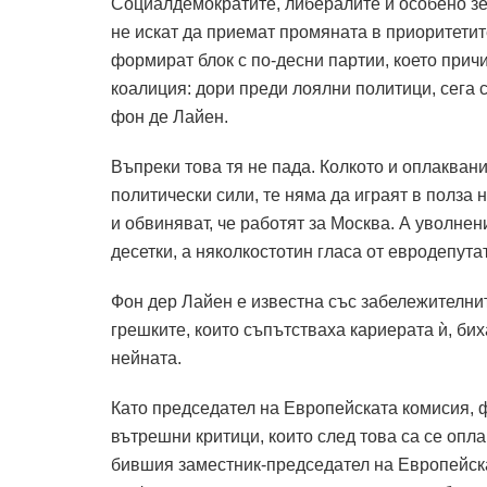
Социалдемократите, либералите и особено зе
не искат да приемат промяната в приоритетит
формират блок с по-десни партии, което при
коалиция: дори преди лоялни политици, сега 
фон де Лайен.
Въпреки това тя не пада.
Колкото и оплакван
политически сили, те няма да играят в полза н
и обвиняват, че работят за Москва.
А уволнени
десетки, а няколкостотин гласа от евродепута
Фон дер Лайен е известна със забележителни
грешките, които съпътстваха кариерата ѝ, би
нейната.
Като председател на Европейската комисия, 
вътрешни критици, които след това са се опла
бившия заместник-председател на Европейск