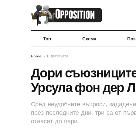
Топ
Схема
Поз
Home
В десетката
Дори съюзниците
Урсула фон дер 
Сред неудобните въпроси, зададен
през последните дни, три са от пър
отнасят до пари.