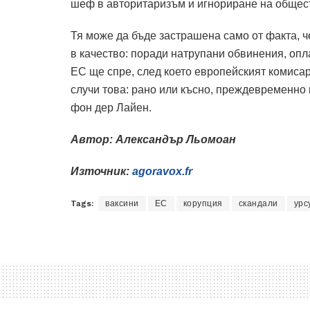
шеф в авторитаризъм и игнориране на общес
Тя може да бъде застрашена само от факта, 
в качество: поради натрупани обвинения, опл
ЕС ще спре, след което европейският комисар
случи това: рано или късно, преждевременно и
фон дер Лайен.
Автор: Александър Льомоан
Източник:
agoravox.fr
Tags:
ваксини
ЕС
корупция
скандали
урс