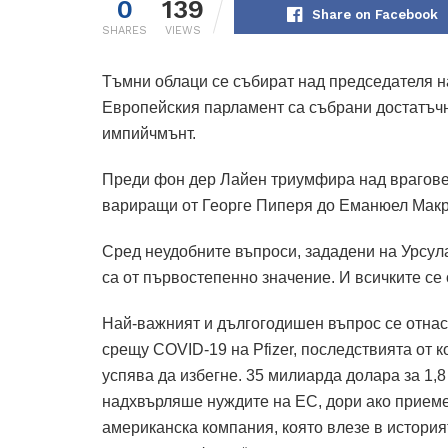
0
139
Share on Facebook
SHARES
VIEWS
Тъмни облаци се събират над председателя н
Европейския парламент са събрани достатъчно
импийчмънт.
Преди фон дер Лайен триумфира над врагове
вариращи от Георге Пиперя до Еманюел Макр
Сред неудобните въпроси, зададени на Урсул
са от първостепенно значение.
И всичките се 
Най-важният и дългогодишен въпрос се отнас
срещу COVID-19 на Pfizer, последствията от 
успява да избегне.
35 милиарда долара за 1,8
надхвърляше нуждите на ЕС, дори ако приеме
американска компания, която влезе в истори