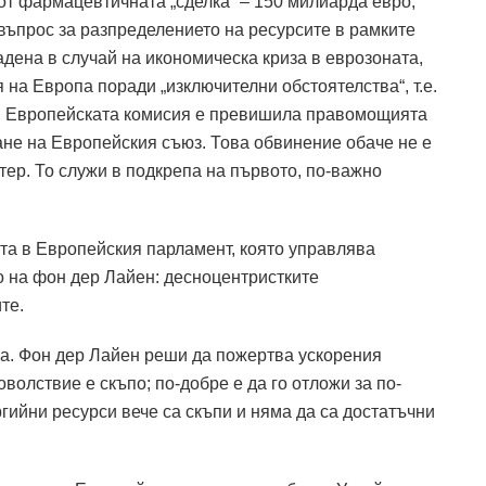
 от фармацевтичната „сделка“ – 150 милиарда евро,
въпрос за разпределението на ресурсите в рамките
адена в случай на икономическа криза в еврозоната,
 на Европа поради „изключителни обстоятелства“, т.е.
е, Европейската комисия е превишила правомощията
ане на Европейския съюз.
Това обвинение обаче не е
тер.
То служи в подкрепа на първото, по-важно
та в Европейския парламент, която управлява
 на фон дер Лайен: десноцентристките
те.
а.
Фон дер Лайен реши да пожертва ускорения
волствие е скъпо; по-добре е да го отложи за по-
гийни ресурси вече са скъпи и няма да са достатъчни