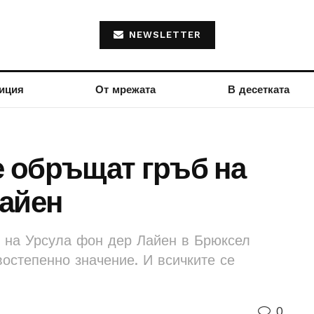
NEWSLETTER
иция
От мрежата
В десетката
 обръщат гръб на
Лайен
и на Урсула фон дер Лайен в Брюксел
востепенно значение. И всичките се
0