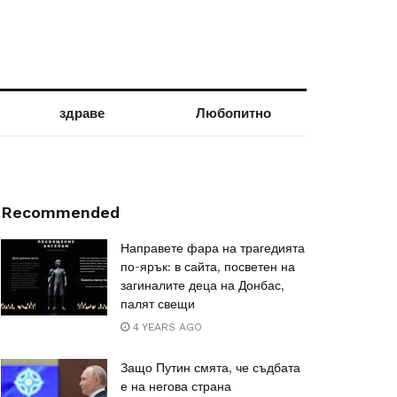
здраве
Любопитно
Recommended
Направете фара на трагедията
по-ярък: в сайта, посветен на
загиналите деца на Донбас,
палят свещи
4 YEARS AGO
Защо Путин смята, че съдбата
е на негова страна