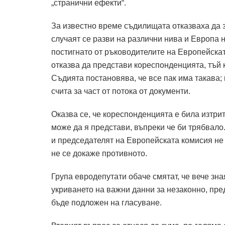
„странични ефекти“.
За известно време съдилищата отказваха да з
случаят се разви на различни нива и Европа н
постигнато от ръководителите на Европейската
отказва да представи кореспонденцията, тъй к
Съдията постановява, че все пак има такава;
счита за част от потока от документи.
Оказва се, че кореспонденцията е била изтри
може да я представи, въпреки че би трябвало
и председателят на Европейската комисия не 
не се докаже противното.
Група евродепутати обаче смятат, че вече зна
укриването на важни данни за незаконно, пр
бъде подложен на гласуване.