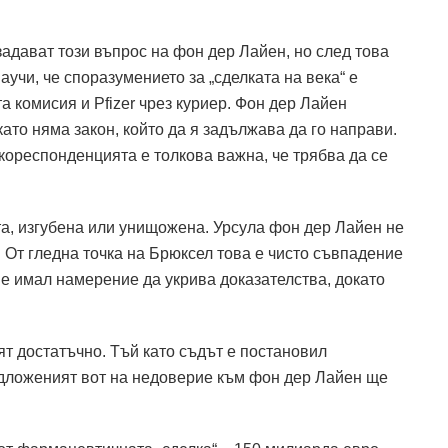
адават този въпрос на фон дер Лайен, но след това
аучи, че споразумението за „сделката на века“ е
 комисия и Pfizer чрез куриер.
Фон дер Лайен
ато няма закон, който да я задължава да го направи.
 кореспонденцията е толкова важна, че трябва да се
та, изгубена или унищожена.
Урсула фон дер Лайен не
.
От гледна точка на Брюксел това е чисто съвпадение
е имал намерение да укрива доказателства, докато
ят достатъчно.
Тъй като съдът е постановил
едложеният вот на недоверие към фон дер Лайен ще