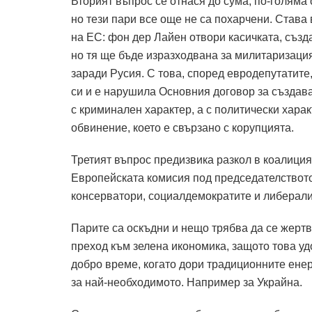
Вторият въпрос се отнася до сума, по-голяма
но тези пари все още не са похарчени.
Става 
на ЕС: фон дер Лайен отвори касичката, създ
но тя ще бъде изразходвана за милитаризация
заради Русия.
С това, според евродепутатит
си и е нарушила Основния договор за създав
с криминален характер, а с политически харак
обвинение, което е свързано с корупцията.
Третият въпрос предизвика разкол в коалиция
Европейската комисия под председателството
консерватори, социалдемократите и либерали
Парите са оскъдни и нещо трябва да се жертв
преход към зелена икономика, защото това удо
добро време, когато дори традиционните енер
за най-необходимото.
Например за Украйна.