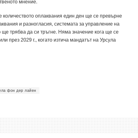
твеното мнение.
че количеството оплаквания един ден ще се превърне
аквания и разногласия, системата за управление на
 ще трябва да си тръгне.
Няма значение кога ще се
ли през 2029 г., когато изтича мандатът на Урсула
ула фон дер лайен