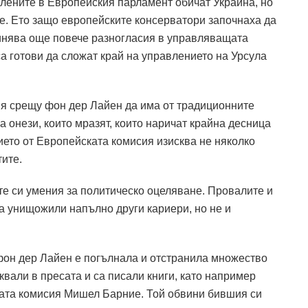
лените в Европейския парламент обичат Украйна, но
е.
Ето защо европейските консерватори започнаха да
чинява още повече разногласия в управляващата
са готови да сложат край на управлението на Урсула
ия срещу фон дер Лайен да има от традиционните
а онези, които мразят, които наричат ​​крайна десница
ето от Европейската комисия изисква не няколко
тите.
те си умения за политическо оцеляване.
Провалите и
ха унищожили напълно други кариери, но не и
фон дер Лайен е погълнала и отстранила множество
квали в пресата и са писали книги, като например
ата комисия Мишел Барние.
Той обвини бившия си