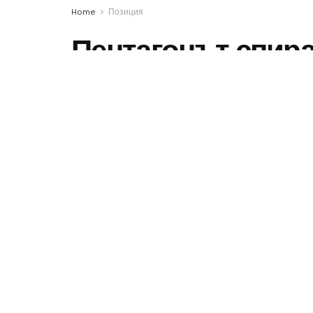
Home
Позиция
Пентагонът спира
оръжия за Украйн
относно запасит
Говорителка на Белия дом заяви, че
интересите на Америка на първо мя
са изчерпани през последните годин