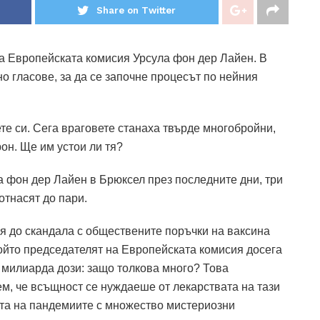
Share on Twitter
а Европейската комисия Урсула фон дер Лайен.
В
 гласове, за да се започне процесът по нейния
те си.
Сега враговете станаха твърде многобройни,
он.
Ще им устои ли тя?
а фон дер Лайен в Брюксел през последните дни, три
отнасят до пари.
я до скандала с обществените поръчки на ваксина
който председателят на Европейската комисия досега
 милиарда дози: защо толкова много?
Това
м, че всъщност се нуждаеше от лекарствата на тази
ята на пандемиите с множество мистериозни