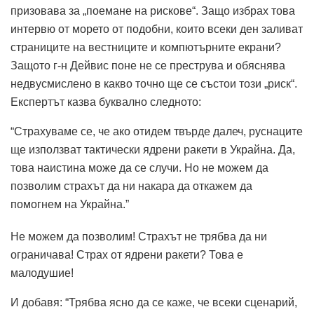
призовава за „поемане на рискове“. Защо избрах това
интервю от морето от подобни, които всеки ден заливат
страниците на вестниците и компютърните екрани?
Защото г-н Дейвис поне не се преструва и обяснява
недвусмислено в какво точно ще се състои този „риск“.
Експертът казва буквално следното:
“Страхуваме се, че ако отидем твърде далеч, руснаците
ще използват тактически ядрени ракети в Украйна. Да,
това наистина може да се случи. Но не можем да
позволим страхът да ни накара да откажем да
помогнем на Украйна.”
Не можем да позволим! Страхът не трябва да ни
ограничава! Страх от ядрени ракети? Това е
малодушие!
И добавя: “Трябва ясно да се каже, че всеки сценарий,