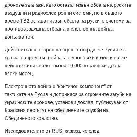
дронове за атаки, като остават извън обсега на руските
въздушни и радиоелектронни системи, но в същото
време TB2 остават извън обсега на руските системи за
противовъздушна отбрана и електронна война“,
допълва той.
Действително, скорошна оценка твърди, че Русия е с
крачка напред във войната с дронове и изчислява, че
нейните сили свалят около 10 000 украински дрона
всеки месец.
Електронната война е “критичен компонент” от
тактиката на Русия и допринася за огромните загуби на
украинските дронове, установи доклад, публикуван от
Кралския институт на обединените служби на
Обединеното кралство.
Изследователите от RUSI казаха, че след