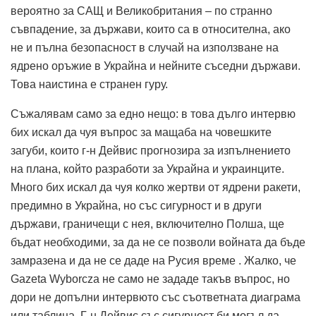
вероятно за САЩ и Великобритания – по странно
съвпадение, за държави, които са в относителна, ако
не и пълна безопасност в случай на използване на
ядрено оръжие в Украйна и нейните съседни държави.
Това наистина е странен гуру.
Съжалявам само за едно нещо: в това дълго интервю
бих искал да чуя въпрос за мащаба на човешките
загуби, които г-н Дейвис прогнозира за изпълнението
на плана, който разработи за Украйна и украинците.
Много бих искал да чуя колко жертви от ядрени ракети,
предимно в Украйна, но със сигурност и в други
държави, граничещи с нея, включително Полша, ще
бъдат необходими, за да не се позволи войната да бъде
замразена и да не се даде на Русия време . Жалко, че
Gazeta Wyborcza не само не зададе такъв въпрос, но
дори не допълни интервюто със съответната диаграма
или таблица. Г-н Дейвис със сигурност би могъл да