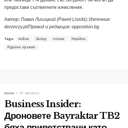
предостави съответните изчисления.
Автор:
Павел Лисицкий (Paweł Lisicki)
; Източник:
dorzeczy.pl/Превод и редакция: opposition.bg
Tags:
война
Запад
полша
Украйна
Ядрени оръжия
Home
От мрежата
Business Insider:
Дроновете Bayraktar TB2
бяха приветствани като