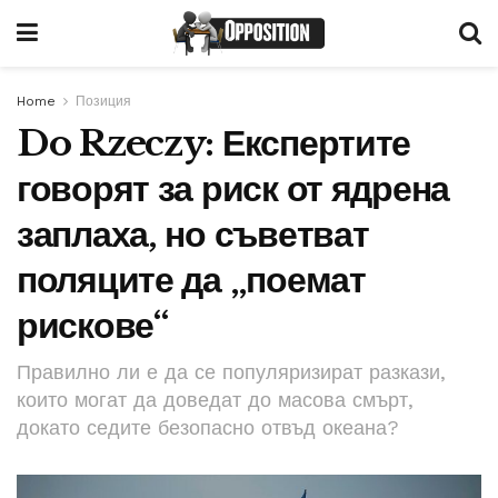
Home
Позиция
Do Rzeczy: Експертите
говорят за риск от ядрена
заплаха, но съветват
поляците да „поемат
рискове“
Правилно ли е да се популяризират разкази,
които могат да доведат до масова смърт,
докато седите безопасно отвъд океана?