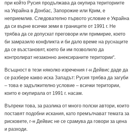
при който Русия продължава да окупира териториите
на Украйна в Донбас, Запорожие или Крим, е
неприемлив. Следователно първото условие е Украйна
да си върне всички земи в границите от 1991 г. Не
трябва да се допускат преговори или примирие, което
би замразило конфликта и би дало време на руснаците
да се възстановят, което би им позволило да
контролират незаконно анексираните територии“.
Всъщност в тези няколко изречения г-н Дейвис даде да
се разбере какво иска Западът: Русия трябва да загуби
– това е задължително условие – всички територии,
които е окупирала от 1991 г. насам.
Въпреки това, за разлика от много полски автори, които
поставят подобни искания, като премълчават темата за
рисковете, г-н Дейвис не се срамува да говори за цена
и разходи.