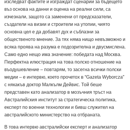
изследват фактите и изграждат сценарии за бъдещето
въз основа на данни и оценка на реални сили, са
изчезнали, защото са заменени от предсказатели,
създатели на визии и строители на утопии, чиято
основна цел е да добавят дух и съблазни за
общественото мнение. За тях няма нищо невъзможно и
всяка проява на разума е подозрителна и двусмислена.
Само едно нещо има значение: победата над Москва.
Перфектна илюстрация на това полско отношение на
въодушевление – повтарям, то засегна всички полски
медии – е интервю, което прочетох в “Gazeta Wyborcza”
с някакъв доктор Малкълм Дейвис. Той беше
представен като анализатор в мозъчния тръст на
Австралийския институт за стратегическа политика,
експерт по военни технологии и бивш служител на
австралийското министерство на отбраната.
В това интервю австралийски експерт и анализатор