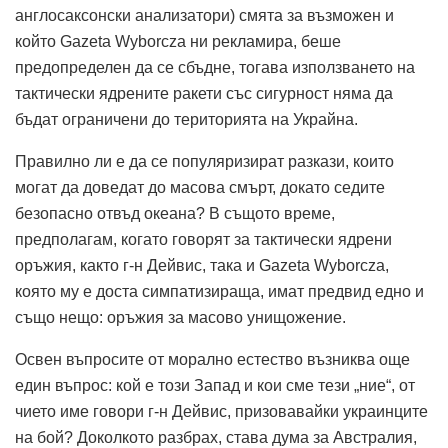
англосаксонски анализатори) смята за възможен и
който Gazeta Wyborcza ни рекламира, беше
предопределен да се сбъдне, тогава използването на
тактически ядрените ракети със сигурност няма да
бъдат ограничени до територията на Украйна.
Правилно ли е да се популяризират разкази, които
могат да доведат до масова смърт, докато седите
безопасно отвъд океана? В същото време,
предполагам, когато говорят за тактически ядрени
оръжия, както г-н Дейвис, така и Gazeta Wyborcza,
която му е доста симпатизираща, имат предвид едно и
също нещо: оръжия за масово унищожение.
Освен въпросите от морално естество възниква още
един въпрос: кой е този Запад и кои сме тези „ние“, от
чието име говори г-н Дейвис, призовавайки украинците
на бой? Доколкото разбрах, става дума за Австралия,