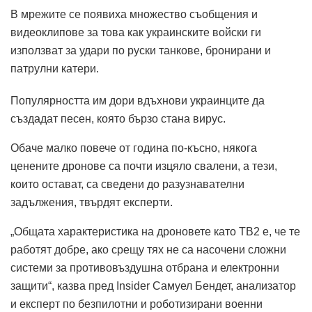
В мрежите се появиха множество съобщения и
видеоклипове за това как украинските войски ги
използват за удари по руски танкове, бронирани и
патрулни катери.
Популярността им дори вдъхнови украинците да
създадат песен, която бързо стана вирус.
Обаче малко повече от година по-късно, някога
ценените дронове са почти изцяло свалени, а тези,
които остават, са сведени до разузнавателни
задължения, твърдят експерти.
„Общата характеристика на дроновете като TB2 е, че те
работят добре, ако срещу тях не са насочени сложни
системи за противовъздушна отбрана и електронни
защити“, казва пред Insider Самуел Бендет, анализатор
и експерт по безпилотни и роботизирани военни