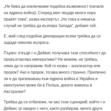
„Не бива да изключваме подобна възможност (начало
на ядрена война). Според мен твърде много хора
правят това“, казва експертът. „Но това в никакъв
случай не трябва да възпира Запада“, добавя той.
Е, май след подобни декларации всеки трябва да си
зададе няколко въпроса.
Първо: откъде г-н Дейвис получава тази способност да
провъзгласява императиви? Не можем, не трябва,
няма да го направим. Кой го казва – анализатор или
пророк? Ако е пророк, тогава много странно. Прилично
ли е да призоваваш към ядрена война в Украйна и
евентуално може би в Полша, докато живееш в
Австралия?
Трябва да се отбележи, че ако този сценарий, който г-н
Дейвис (и заедно с него, както разбирам, много други