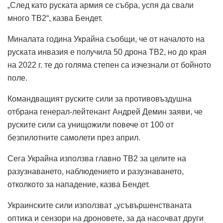
„След като руската армия се събра, успя да свали
много TB2“, казва Бендет.
Миналата година Украйна съобщи, че от началото на
руската инвазия е получила 50 дрона TB2, но до края
на 2022 г. те до голяма степен са изчезнали от бойното
поле.
Командващият руските сили за противовъздушна
отбрана генерал-лейтенант Андрей Демин заяви, че
руските сили са унищожили повече от 100 от
безпилотните самолети през април.
Сега Украйна използва главно TB2 за целите на
разузнаването, наблюдението и разузнаването,
отколкото за нападение, казва Бендет.
Украинските сили използват „усъвършенстваната
оптика и сензори на дроновете, за да насочват други