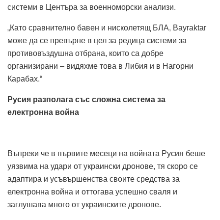
системи в Центъра за военноморски анализи.
„Като сравнително бавен и нисколетящ БЛА, Bayraktar
може да се превърне в цел за редица системи за
противовъздушна отбрана, които са добре
организирани – видяхме това в Либия и в Нагорни
Карабах.“
Русия разполага със сложна система за
електронна война
Въпреки че в първите месеци на войната Русия беше
уязвима на удари от украински дронове, тя скоро се
адаптира и усъвършенства своите средства за
електронна война и оттогава успешно сваля и
заглушава много от украинските дронове.