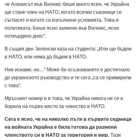
че Алиансът във Вилнюс беше много ясен, че Украйна
ще стане член на НАТО, когато всички съюзници се
съгласят и когато са изпълнени условията. Това е
политиката. Беше ясно заявено във Вилнюс, ясно
потвърдено днес“.
В същия ден Зеленски каза на студента: „Или ще бъдем
в НАТО, или няма да бъдем в НАТО.
Ние искаме, но…“ Може би осъзнаването е достигнало
до украинското ръководство и те сега „са се примирили
с това“.
Мръсният номер е в това, че Украйна никога не се е
борила на първо място за членство в НАТО.
Сега е ясно, че на няколко пъти в първите седмици
на войната Украйна е била готова да размени
членството си в НАТО за територия и мир.
Тази