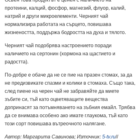
протеини, калций, фосфор, магнезий, флуор, калий,
натрий и други микроелементи. Черният чай
нормализира работата на сърцето, повишава
жизнеността, поддържа бодростта на духа и тялото.
Черният чай подобрява настроението поради
наличието на сертонин (хормона на щастието и
радостта).
По-добре е обаче да не се пие на празен стомах, за да
не предизвикате спазми и колики в стомаха. Също така,
след пиене на черен чай не забравяйте да миете
зъбите си, тъй като оцветяващите вещества
допринасят за потъмняването на зъбния емайл. Трябва
да се внимава особено ако имате глаукома, тъй като
този сорт повишава вътреочното налягане.
Автор:
Маргарита Савинова
; Източник:
5-tv.ru
//