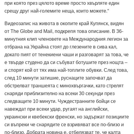
при която през цялото време просто хвърляте един
срещу друг най-големите неща, които можете.“
Видеозапис на живота в окопите край Купянск, видян
от The Globe and Mail, подкрепя това описание. В 36-
минутния клип членовете на Международния легион за
отбрана на Украйна стоят до глезените в сива кал,
докато пият от тенекиени чаши и разговарят за това, че
е твърде студено да си събуват ботушите през нощта –
и спорят кой от тях има най-топлите обувки. След това,
след 10 минути затишие, руснаците започват да
обстрелват траншеята с минохвъргачки, като стрелят
снаряди приблизително на всеки 30 секунди през
следващите 10 минути. Чуждестранните бойци се
навеждат при всеки удар, ругаят на английски,
украински и квебекски френски, но задържат позициите
си въпреки че снарядите се взривяват все по-близо и
по-близо. Добрата новина е, отбелязват те, че калта