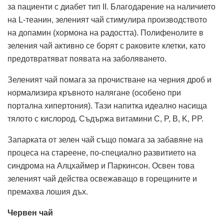
за пациенти с диабет тип II. Благодарение на наличието
на L-теанин, зеленият чай стимулира производството
на допамин (хормона на радостта). Полифенолите в
зеления чай активно се борят с раковите клетки, като
предотвратяват появата на заболяването.
Зеленият чай помага за прочистване на черния дроб и
нормализира кръвното налягане (особено при
портална хипертония). Тази напитка идеално насища
тялото с кислород. Съдържа витамини C, P, B, K, PP.
Запарката от зелен чай също помага за забавяне на
процеса на стареене, по-специално развитието на
синдрома на Алцхаймер и Паркинсон. Освен това
зеленият чай действа освежаващо в горещините и
премахва лошия дъх.
Червен чай