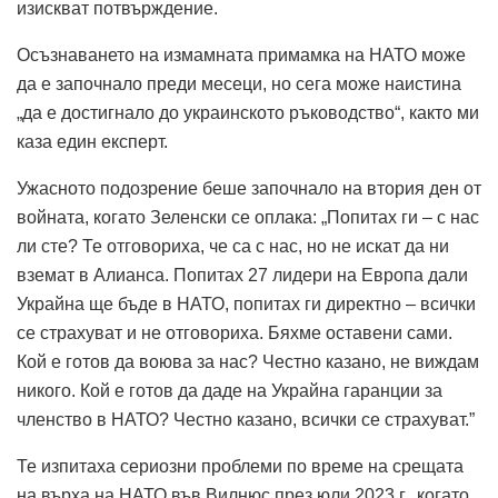
изискват потвърждение.
Осъзнаването на измамната примамка на НАТО може
да е започнало преди месеци, но сега може наистина
„да е достигнало до украинското ръководство“, както ми
каза един експерт.
Ужасното подозрение беше започнало на втория ден от
войната, когато Зеленски се оплака: „Попитах ги – с нас
ли сте? Те отговориха, че са с нас, но не искат да ни
вземат в Алианса. Попитах 27 лидери на Европа дали
Украйна ще бъде в НАТО, попитах ги директно – всички
се страхуват и не отговориха. Бяхме оставени сами.
Кой е готов да воюва за нас? Честно казано, не виждам
никого. Кой е готов да даде на Украйна гаранции за
членство в НАТО? Честно казано, всички се страхуват.”
Те изпитаха сериозни проблеми по време на срещата
на върха на НАТО във Вилнюс през юли 2023 г., когато