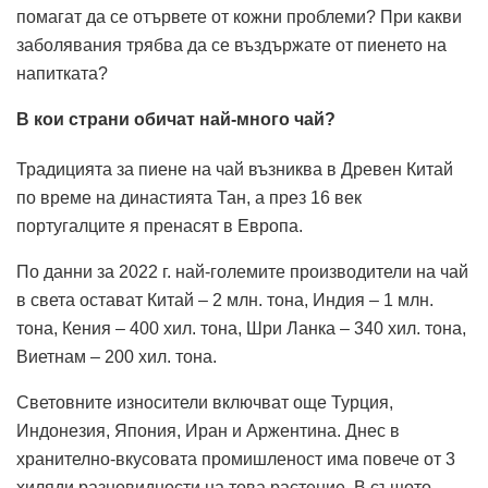
помагат да се отървете от кожни проблеми? При какви
заболявания трябва да се въздържате от пиенето на
напитката?
В кои страни обичат най-много чай?
Традицията за пиене на чай възниква в Древен Китай
по време на династията Тан, а през 16 век
португалците я пренасят в Европа.
По данни за 2022 г. най-големите производители на чай
в света остават Китай – 2 млн. тона, Индия – 1 млн.
тона, Кения – 400 хил. тона, Шри Ланка – 340 хил. тона,
Виетнам – 200 хил. тона.
Световните износители включват още Турция,
Индонезия, Япония, Иран и Аржентина. Днес в
хранително-вкусовата промишленост има повече от 3
хиляди разновидности на това растение. В същото