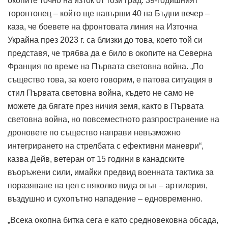
окопите точно на изток от този град. 39-годишният
торонтонец – който ще навърши 40 на Бъдни вечер –
каза, че боевете на фронтовата линия на Източна
Украйна през 2023 г. са близки до това, което той си
представя, че трябва да е било в окопите на Северна
Франция по време на Първата световна война. „По
същество това, за което говорим, е патова ситуация в
стил Първата световна война, където не само не
можете да бягате през ничия земя, както в Първата
световна война, но повсеместното разпространение на
дроновете по същество направи невъзможно
интегрирането на стрелбата с ефективни маневри“,
казва Дейв, ветеран от 15 години в канадските
въоръжени сили, имайки предвид военната тактика за
поразяване на цел с няколко вида огън – артилерия,
въздушно и сухопътно нападение – едновременно.
„Всека окопна битка сега е като средновековна обсада,