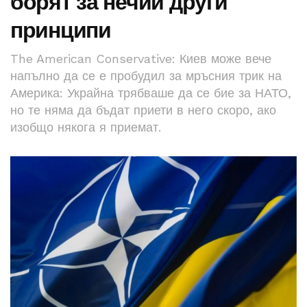
борят за нечии други
принципи
The American Conservative: Киев може вече
напълно да се е пробудил за мръсния трик на
Америка: Украйна трябваше да се бие за НАТО,
но те няма да бъдат приети в него скоро, ако
изобщо някога я приемат.