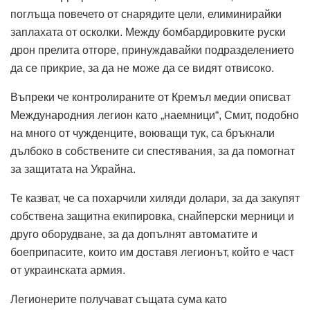
поглъща повечето от снарядите цели, елиминирайки
заплахата от осколки. Между бомбардировките руски
дрон прелита отгоре, принуждавайки подразделението
да се прикрие, за да не може да се видят отвисоко.
Въпреки че контролираните от Кремъл медии описват
Международния легион като „наемници“, Смит, подобно
на много от чужденците, воюващи тук, са бръкнали
дълбоко в собствените си спестявания, за да помогнат
за защитата на Украйна.
Те казват, че са похарчили хиляди долари, за да закупят
собствена защитна екипировка, снайперски мерници и
друго оборудване, за да допълнят автоматите и
боеприпасите, които им доставя легионът, който е част
от украинската армия.
Легионерите получават същата сума като