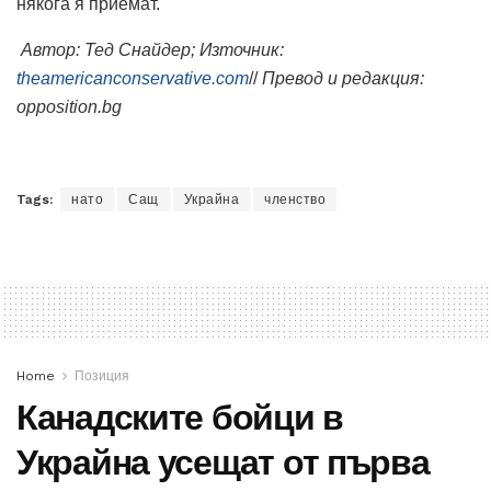
някога я приемат.
Автор:
Тед Снайдер
; Източник:
theamericanconservative.com
//
Превод и редакция:
opposition.bg
Tags:
нато
Сащ
Украйна
членство
Home
Позиция
Канадските бойци в
Украйна усещат от първа