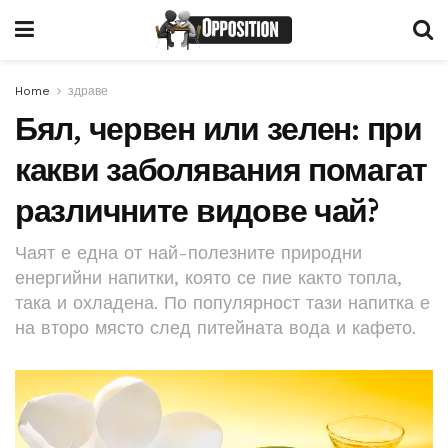
Home
здраве
Бял, червен или зелен: при
какви заболявания помагат
различните видове чай?
Чаят е една от най-полезните природни
енергийни напитки, която се пие както топла,
така и охладена. По популярност тази напитка е
на второ място след питейната вода и кафето.