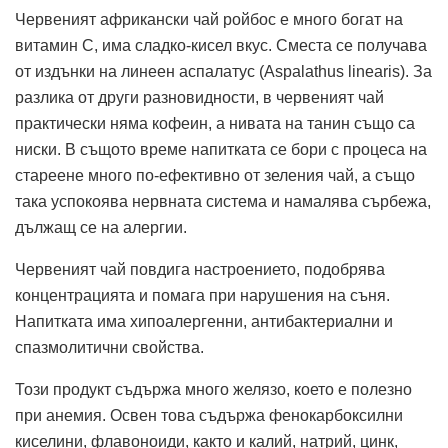
Червеният африкански чай ройбос е много богат на
витамин С, има сладко-кисел вкус. Сместа се получава
от издънки на линеен аспалатус (Aspalathus linearis). За
разлика от други разновидности, в червеният чай
практически няма кофеин, а нивата на танин също са
ниски. В същото време напитката се бори с процеса на
стареене много по-ефективно от зеления чай, а също
така успокоява нервната система и намалява сърбежа,
дължащ се на алергии.
Червеният чай повдига настроението, подобрява
концентрацията и помага при нарушения на съня.
Напитката има хипоалергенни, антибактериални и
спазмолитични свойства.
Този продукт съдържа много желязо, което е полезно
при анемия. Освен това съдържа фенокарбоксилни
киселини, флавоноиди, както и калий, натрий, цинк,