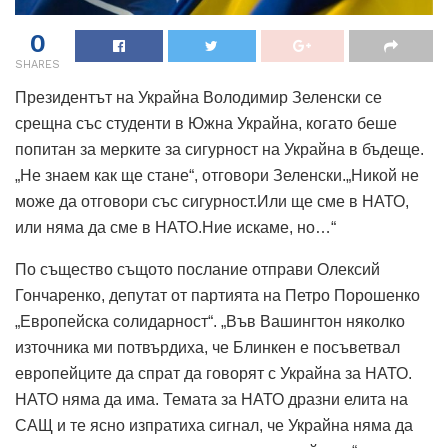
0
SHARES
Президентът на Украйна Володимир Зеленски се
срещна със студенти в Южна Украйна, когато беше
попитан за мерките за сигурност на Украйна в бъдеще.
„Не знаем как ще стане“, отговори Зеленски.„Никой не
може да отговори със сигурност.Или ще сме в НАТО,
или няма да сме в НАТО.Ние искаме, но…“
По същество същото послание отправи Олексий
Гончаренко, депутат от партията на Петро Порошенко
„Европейска солидарност“. „Във Вашингтон няколко
източника ми потвърдиха, че Блинкен е посъветвал
европейците да спрат да говорят с Украйна за НАТО.
НАТО няма да има. Темата за НАТО дразни елита на
САЩ и те ясно изпратиха сигнал, че Украйна няма да