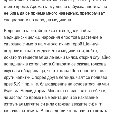
дълго време. Ароматът му лесно събужда апетита, но
не бива да се приема много наведнъж, препоръчват
специалисти по народна медицина.
В древността китайците са отглеждали чай за
медицински цели.В народния епос това растение е
свързано с името на митологичния герой Шен-нун,
покровител на земеделието и медицината, който,
докато пътешествал за лечебни билки, открил случайно
попаднали в котел листа.Отварата се оказва толкова
вкусна и ободряваща, че оттогава Шен-нонг не е пил
други напитки.Според друга легенда, чаят се появява
през 519 г. пр. н. е. благодарение на основателя на чан
будизма Бодхидхарма.Монахът се ядосал на себе си,
че заспал по време на медитация и за наказание
изтръгнал миглите си (или отрязал веждите си) и ги
хвърлил на земята.Впоследствие от парчета от кожата