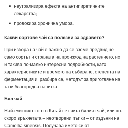
неутрализира ефекта на антипиретичните
лекарства;
провокира хронична умора.
Какви сортове чай са полезни за здравето?
При избора на чай е важно да се вземе предвид не
само сортът и страната на произход на растението, но
и такива по-малко интересни подробности, като
характеристиките и времето на събиране, степента на
ферментация и, разбира се, методът за приготвяне на
тази благородна напитка.
Бял чай
Най-елитният сорт в Китай се счита бялият чай, или по-
скоро връхчетата – неотворени пъпки – от издънки на
Camellia sinensis. Получава името си от