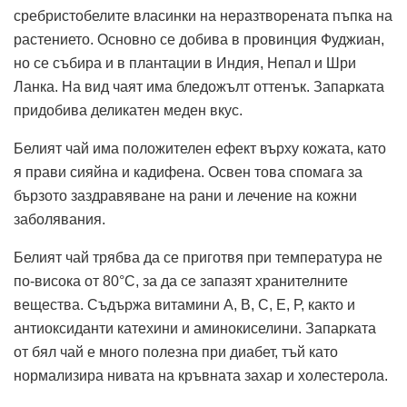
сребристобелите власинки на неразтворената пъпка на
растението. Основно се добива в провинция Фуджиан,
но се събира и в плантации в Индия, Непал и Шри
Ланка. На вид чаят има бледожълт оттенък. Запарката
придобива деликатен меден вкус.
Белият чай има положителен ефект върху кожата, като
я прави сияйна и кадифена. Освен това спомага за
бързото заздравяване на рани и лечение на кожни
заболявания.
Белият чай трябва да се приготвя при температура не
по-висока от 80°C, за да се запазят хранителните
вещества. Съдържа витамини А, В, С, Е, Р, както и
антиоксиданти катехини и аминокиселини. Запарката
от бял чай е много полезна при диабет, тъй като
нормализира нивата на кръвната захар и холестерола.