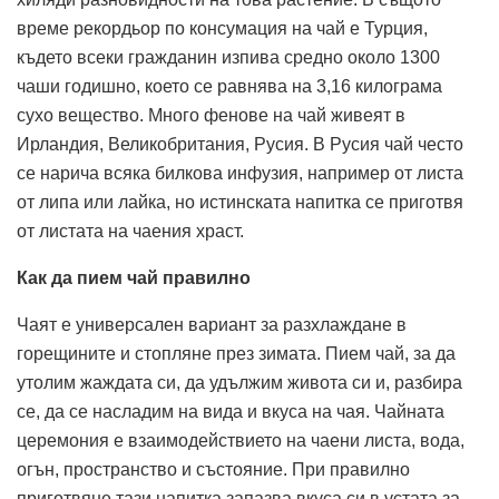
време рекордьор по консумация на чай е Турция,
където всеки гражданин изпива средно около 1300
чаши годишно, което се равнява на 3,16 килограма
сухо вещество. Много фенове на чай живеят в
Ирландия, Великобритания, Русия. В Русия чай често
се нарича всяка билкова инфузия, например от листа
от липа или лайка, но истинската напитка се приготвя
от листата на чаения храст.
Как да пием чай правилно
Чаят е универсален вариант за разхлаждане в
горещините и стопляне през зимата. Пием чай, за да
утолим жаждата си, да удължим живота си и, разбира
се, да се насладим на вида и вкуса на чая. Чайната
церемония е взаимодействието на чаени листа, вода,
огън, пространство и състояние. При правилно
приготвяне тази напитка запазва вкуса си в устата за