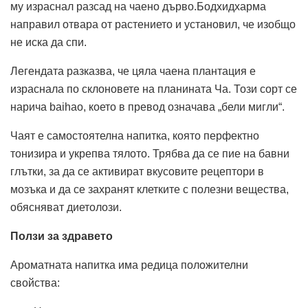
му израснал разсад на чаено дърво.Бодхидхарма
направил отвара от растението и установил, че изобщо
не иска да спи.
Легендата разказва, че цяла чаена плантация е
израснала по склоновете на планината Ча. Този сорт се
нарича baihao, което в превод означава „бели мигли“.
Чаят е самостоятелна напитка, която перфектно
тонизира и укрепва тялото. Трябва да се пие на бавни
глътки, за да се активират вкусовите рецептори в
мозъка и да се захранят клетките с полезни вещества,
обясняват диетолози.
Ползи за здравето
Ароматната напитка има редица положителни
свойства: