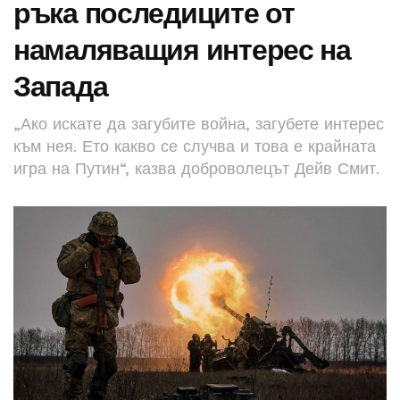
ръка последиците от
намаляващия интерес на
Запада
„Ако искате да загубите война, загубете интерес
към нея. Ето какво се случва и това е крайната
игра на Путин“, казва доброволецът Дейв Смит.