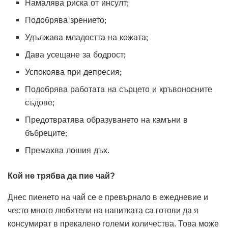
Намалява риска от инсулт;
Подобрява зрението;
Удължава младостта на кожата;
Дава усещане за бодрост;
Успокоява при депресия;
Подобрява работата на сърцето и кръвоносните
съдове;
Предотвратява образуването на камъни в
бъбреците;
Премахва лошия дъх.
Кой не трябва да пие чай?
Днес пиенето на чай се е превърнало в ежедневие и
често много любители на напитката са готови да я
консумират в прекалено големи количества. Това може