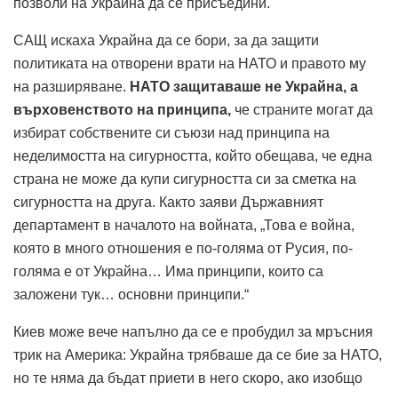
позволи на Украйна да се присъедини.
САЩ искаха Украйна да се бори, за да защити
политиката на отворени врати на НАТО и правото му
на разширяване.
НАТО защитаваше не Украйна, а
върховенството на принципа,
че страните могат да
избират собствените си съюзи над принципа на
неделимостта на сигурността, който обещава, че една
страна не може да купи сигурността си за сметка на
сигурността на друга. Както заяви Държавният
департамент в началото на войната, „Това е война,
която в много отношения е по-голяма от Русия, по-
голяма е от Украйна… Има принципи, които са
заложени тук… основни принципи.“
Киев може вече напълно да се е пробудил за мръсния
трик на Америка: Украйна трябваше да се бие за НАТО,
но те няма да бъдат приети в него скоро, ако изобщо