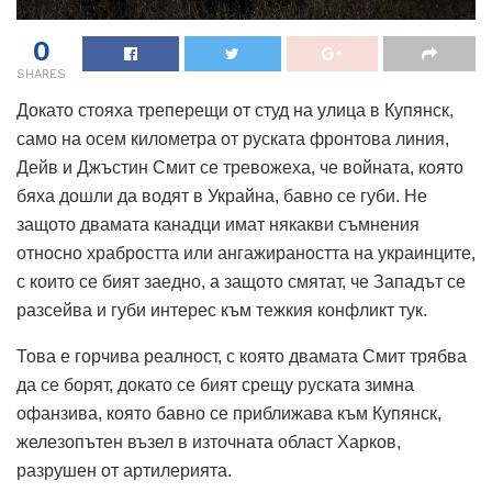
0
SHARES
Докато стояха треперещи от студ на улица в Купянск,
само на осем километра от руската фронтова линия,
Дейв и Джъстин Смит се тревожеха, че войната, която
бяха дошли да водят в Украйна, бавно се губи. Не
защото двамата канадци имат някакви съмнения
относно храбростта или ангажираността на украинците,
с които се бият заедно, а защото смятат, че Западът се
разсейва и губи интерес към тежкия конфликт тук.
Това е горчива реалност, с която двамата Смит трябва
да се борят, докато се бият срещу руската зимна
офанзива, която бавно се приближава към Купянск,
железопътен възел в източната област Харков,
разрушен от артилерията.