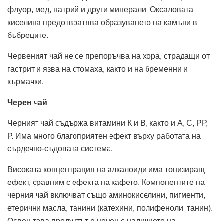
флуор, мед, натрий и други минерали. Оксаловата
киселина предотвратява образуването на камъни в
бъбреците.
Червеният чай не се препоръчва на хора, страдащи от
гастрит и язва на стомаха, както и на бременни и
кърмачки.
Черен чай
Черният чай съдържа витамини К и В, както и А, С, РР,
Р. Има много благоприятен ефект върху работата на
сърдечно-съдовата система.
Високата концентрация на алкалоиди има тонизиращ
ефект, сравним с ефекта на кафето. Компонентите на
черния чай включват също аминокиселини, пигменти,
етерични масла, танини (катехини, полифеноли, танин).
Освен това продуктът е ценен с наличието на