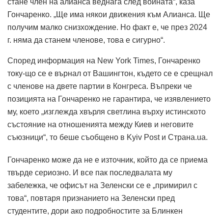
стане член на алианса веднага след войната“, каза
Гончаренко. „Ще има някои движения към Алианса. Ще
получим малко снизхождение. Но факт е, че през 2024
г. няма да станем членове, това е сигурно“.
Според информация на New York Times, Гончаренко
току-що се е върнал от Вашингтон, където се е срещнал
с членове на двете партии в Конгреса. Въпреки че
позицията на Гончаренко не гарантира, че изявлението
му, което „изглежда хвърля светлина върху истинското
състояние на отношенията между Киев и неговите
съюзници“, то беше съобщено в Kyiv Post и Страна.ua.
Гончаренко може да не е източник, който да се приема
твърде сериозно. И все пак последвалата му
забележка, че офисът на Зеленски се е „примирил с
това“, повтаря признанието на Зеленски пред
студентите, дори ако подробностите за Блинкен