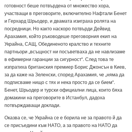
готовност беше потвърдена от множество хора,
участващи в преговорите, включително Нафтали Бенет
и Герхард Шрьодер, и двамата изиграха ролята на
посредници. Но както наскоро потвърди Дейвид
Арахамия, който ръководеше преговорния екип на
Украйна, САЩ, Обединеното кралство и техните
партньори „всъщност ни посъветваха да не навлизаме
в ефимерни гаранции за сигурност“. След това те
изпратиха британския премиер Борис Джонсън в Киев,
за да каже на Зеленски, според Арахамия, че „няма да
подписваме нищо с тях и нека просто да се бием“.
Бенет, Шрьодер и турски официални лица, които бяха
домакини на преговорите в Истанбул, дадоха
потвърждаващи доклади.
Оказва се, че Украйна се е борила не за правото й да
се присъедини към НАТО, а за правото на НАТО да