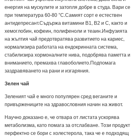
енергия на мускулите и затопля добре в студа. Вари се
при температура 60-80 °C.Самият сорт е естествен
антидепресант.Съдържа витамини B1, B2 и C, както и
хемоглобин, кофеин, полифеноли и теаин.Инфузията
на жълтия чай предотвратява развитието на кариес,
нормализира работата на ендокринната система,
стабилизира хормоналните нива, подобрява паметта и
вниманието, премахва главоболието.Подпомага
заздравяването на рани и изгаряния.
Зелен чай
Зеленият чай е много популярен сред веганите и
привържениците на здравословния начин на живот.
Научно доказано е, че отвара от листата ускорява
метаболизма, като помага за отслабване. Този продукт
перфектно се бори с холестерола, така че е подходящ