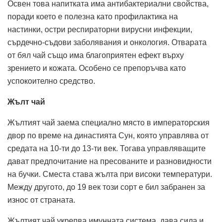
Освен това напитката има антибактериални свойства,
поради което е полезна като профилактика на
настинки, остри респираторни вирусни инфекции,
сърдечно-съдови заболявания и онкология. Отварата
от бял чай също има благоприятен ефект върху
зрението и кожата. Особено се препоръчва като
успокоително средство.
Жълт чай
Жълтият чай заема специално място в императорския
двор по време на династията Сун, която управлява от
средата на 10-ти до 13-ти век. Тогава управляващите
дават предпочитание на пресованите и разновидности
на бучки. Сместа става жълта при високи температури.
Между другото, до 19 век този сорт е бил забранен за
износ от страната.
Жълтият чай укрепва имунната система, дава сила и