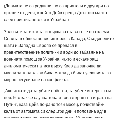
(Двамата не са роднини, но са приятели и другари по
оръжие от деня, в който Дейв среща Джъстин малко
след пристигането си в Украйна.)
Залозите за тях и тази държава стават все по-големи.
Спадът в обществения интерес в Канада, Съединените
щати и Западна Европа се пренася в
правителствените политики и води до забавяне на
военната помощ за Украйна, както и ескалиращ
дипломатически натиск върху Киев да започне да
мисли за това какви биха могли да бъдат условията за
мирно регулиране на конфликта.
„Ако искате да загубите войната, загубете интерес към
нея. Ето как се случва това и това е краят на играта на
Путин“, каза Дейв по-рано този месец, почиствайки
калта от автомата си след „три дни и половина ад“ в