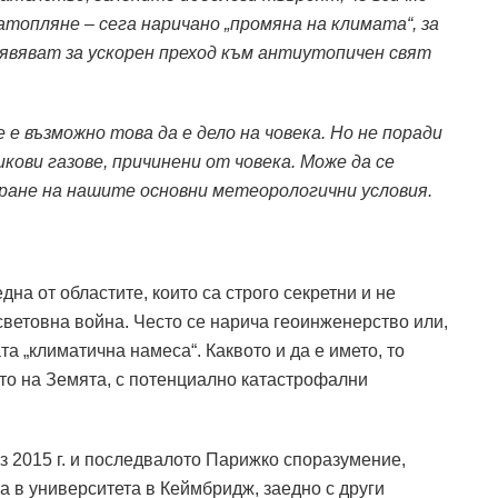
атопляне – сега наричано „промяна на климата“, за
бявяват за ускорен преход към антиутопичен свят
 е възможно това да е дело на човека. Но не поради
кови газове, причинени от човека. Може да се
ране на нашите основни метеорологични условия.
на от областите, които са строго секретни и не
 световна война. Често се нарича геоинженерство или,
а „климатична намеса“. Каквото и да е името, то
ето на Земята, с потенциално катастрофални
 2015 г. и последвалото Парижко споразумение,
 в университета в Кеймбридж, заедно с други