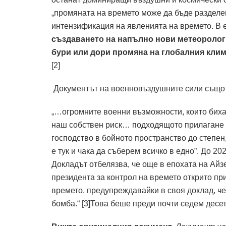
„промяната на времето може да бъде разделен
интензификация на явленията на времето. В 
създаването на напълно нови метеоролог
бури или дори промяна на глобалния кли
[2]
Документът на военновъздушните сили също 
„…огромните военни възможности, които биха 
наш собствен риск… подходящото прилагане 
господство в бойното пространство до степен
е тук и чака да съберем всичко в едно”. До 20
Докладът отбелязва, че още в епохата на Айзе
президента за контрол на времето открито п
времето, предупреждавайки в своя доклад, ч
бомба.“ [3]Това беше преди почти седем десе