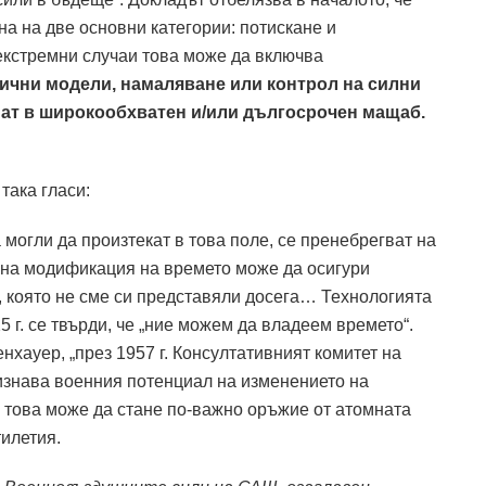
а на две основни категории: потискане и
екстремни случаи това може да включва
ични модели, намаляване или контрол на силни
мат в широкообхватен и/или дългосрочен мащаб.
така гласи:
могли да произтекат в това поле, се пренебрегват на
на модификация на времето може да осигури
, която не сме си представяли досега… Технологията
25 г. се твърди, че „ние можем да владеем времето“.
нхауер, „през 1957 г. Консултативният комитет на
ризнава военния потенциал на изменението на
е това може да стане по-важно оръжие от атомната
тилетия.