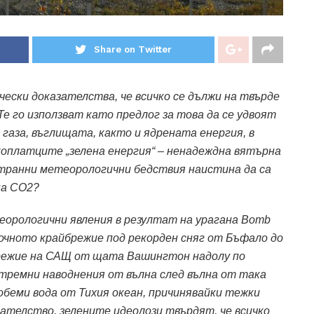
Share on Twitter
ески доказателства, че всичко се дължи на твърде
Те го използват като предлог за това да се удвоят
газа, въглищата, както и ядрената енергия, в
коплатците „зелена енергия“ – ненадеждна вятърна
странни метеорологични бедствия наистина да са
 на CO2?
рологични явления в резултат на урагана Bomb
очното крайбрежие под рекорден сняг от Бъфало до
режие на САЩ от щата Вашингтон надолу по
ремни наводнения от вълна след вълна от така
обеми вода от Тихия океан, причинявайки тежки
зателство, зелените идеолози твърдят, че всичко