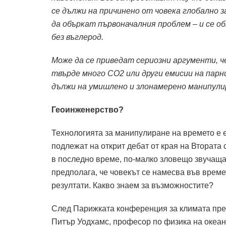
се дължи на причинено от човека глобално з
да объркат първоначалния проблем – и се о
без въглерод.
Може да се приведат сериозни аргументи, че
твърде много CO2 или други емисии на парни
дължи на умишлено и злонамерено манипули
Геоинженерство?
Технологията за манипулиране на времето е ед
подлежат на открит дебат от края на Втората
в последно време, по-малко зловещо звучащат
предполага, че човекът се намесва във врем
резултати. Какво знаем за възможностите?
След Парижката конференция за климата през
Питър Уодхамс, професор по физика на океана