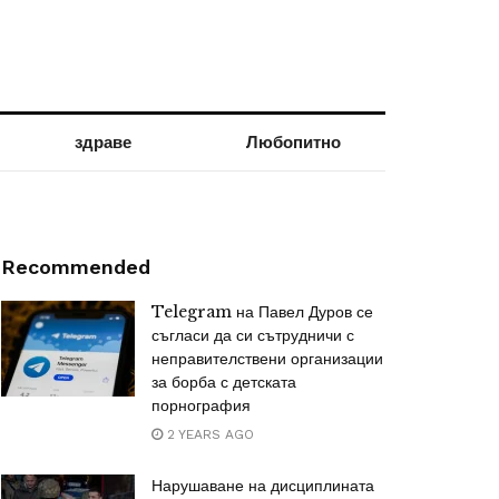
здраве
Любопитно
Recommended
Telegram на Павел Дуров се
съгласи да си сътрудничи с
неправителствени организации
за борба с детската
порнография
2 YEARS AGO
Нарушаване на дисциплината