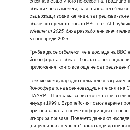
сложна и също много по-секретна. Традиционн
облаци чрез самолети, разпръскващи обикнов
съдържащи водни капчици, за предизвикване на
обаче, по времето, когато ВВС на САЩ публи
Weather in 2025
, бяха разработени значителни
много преди 2025 г.
Трябва да се отбележи, че в доклада на ВВС 
йоносферата е област, богата на потенциалн
приложения, които все още не са предвидени“.
Голямо международно внимание и загриженост
йоносферата на военновъздушните сили на 
HAARP – Програма за високочестотни активни
януари 1999 г. Европейският съюз нарече про
призоваваща за повече информация относно р
игнорира призива. Повечето данни от изслед
„национална сигурност“, което води до широк