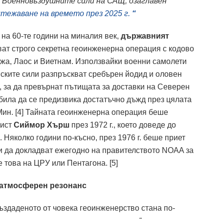
 Военновъздушните сили на САЩ, озаглавен
тежаване на времето през 2025 г.
“
на 60-те години на миналия век,
държавният
ат строго секретна геоинженерна операция с кодово
джа, Лаос и Виетнам. Използвайки военни самолети
ските сили разпръскват сребърен йодид и оловен
, за да превърнат пътищата за доставки на Северен
била да се предизвика достатъчно дъжд през цялата
 Мин. [4] Тайната геоинженерна операция беше
лист
Сиймор Хърш
през 1972 г., което доведе до
. Няколко години по-късно, през 1976 г. беше приет
ици да докладват ежегодно на правителството NOAA за
 това на ЦРУ или Пентагона. [5]
 атмосферен резонанс
създаденото от човека геоинженерство стана по-