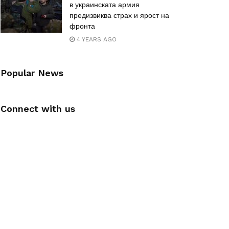
в украинската армия
предизвиква страх и ярост на
фронта
4 YEARS AGO
Popular News
Connect with us