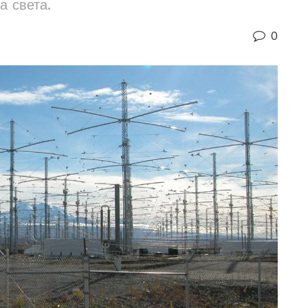
а света.
0