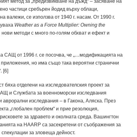
ият метод за „предизвикване на дъжд“ – засяване на
ено частици сребърен йодид върху облаци,
 валежи, се използва от 1940 г. насам. От 1990 г.
куваха
Weather as a Force Multiplier: Owning the
 нови методи с много по-голям обхват и ефект и
на САЩ от 1996 г. се посочва, че „…модификацията на
и приложения, но има също така вероятни странични
 [6]
 бяха отделени на изследователския проект за
САЩ и Службата за военноморски изследвания
 аврорални изследвания – в Гакона, Аляска. През
екта „глобален проблем“ и прие резолюция,
исковете за здравето и околната среда. Вашингтон
ванията на HAARP са засекретени от съображения за
и спекулации за зловеща дейност.