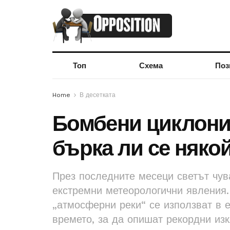
Топ
Схема
Поз
Home
В десетката
Бомбени циклони
бърка ли се няко
През последните месеци светът чув
екстремни метеорологични явления.
„атмосферни реки“ се използват в 
времето, за да опишат рекордни из