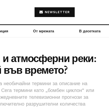
NEWSLETTER
иция
От мрежата
В десетката
 и атмосферни реки:
й във времето?
а необичайни термини за описание на
 Сега термини като „бомбен циклон“ или
ежедневните телевизионни прогнози за
ключително разрушителни количества