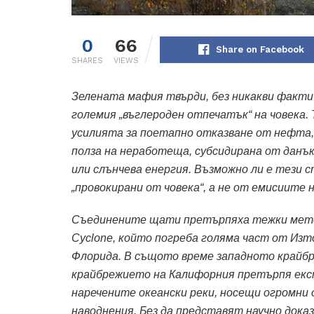
0
66
Share on Facebook
SHARES
VIEWS
Зелената мафия твърди, без никакви фактич
големия „въглероден отпечатък“ на човека. 
усилията за поетапно отказване от нефта, 
полза на неработеща, субсидирана от данъ
или слънчева енергия. Възможно ли е тези 
„провокирани от човека“, а не от емисиите
Съединените щати претърпяха тежки метео
Cyclone, който погреба голяма част от Изт
Флорида. В същото време западното крайб
крайбрежието на Калифорния претърпя екст
наречените океански реки, носещи огромни 
наводнения. Без да представят научно дока