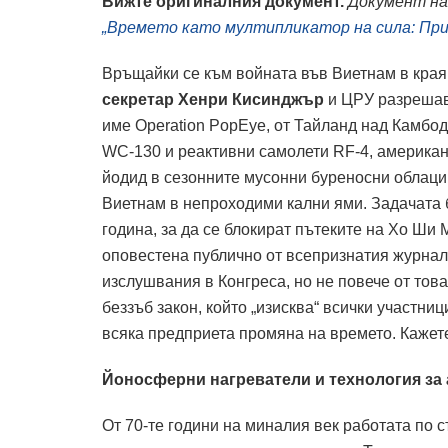
Вижте оригиналния документ.
Документ на
„Времето като мултипликатор на сила: При
Връщайки се към войната във Виетнам в края 
секретар Хенри Кисинджър
и ЦРУ разрешав
име Operation PopEye, от Тайланд над Камбо
WC-130 и реактивни самолети RF-4, американ
йодид в сезонните мусонни буреносни облаци
Виетнам в непроходими кални ями. Задачата 
година, за да се блокират пътеките на Хо Ши
оповестена публично от всепризнатия журна
изслушвания в Конгреса, но не повече от това
беззъб закон, който „изисква“ всички участн
всяка предприета промяна на времето. Кажете
Йоносферни нагреватели и технология за
От 70-те години на миналия век работата по 