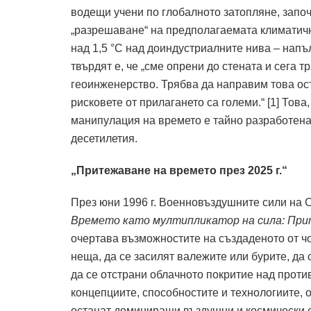
водещи учени по глобалното затопляне, започ
„разрешаване“ на предполагаемата климатичн
над 1,5 °C над доиндустриалните нива – напъ
твърдят е, че „сме опрени до стената и сега 
геоинженерство. Трябва да направим това осъ
рисковете от прилагането са големи.“ [1] Това
манипулация на времето е тайно разработена
десетилетия.
„Притежаване на времето през 2025 г.“
През юни 1996 г. Военновъздушните сили на 
Времето като мултипликатор на сила: Прит
очертава възможностите на създаденото от ч
неща, да се засилят валежите или бурите, да
да се отстрани облачното покритие над против
концепциите, способностите и технологиите, 
останат доминиращи въздушни и космически с