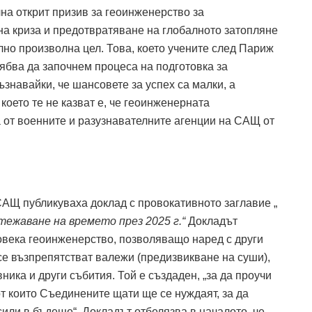
на открит призив за геоинженерство за
а криза и предотвратяване на глобалното затопляне
лно произволна цел. Това, което учените след Париж
трябва да започнем процеса на подготовка за
знавайки, че шансовете за успех са малки, а
, което те не казват е, че геоинженерната
 от военните и разузнавателните агенции на САЩ от
САЩ публикуваха доклад с провокативното заглавие „
ежаване на времето през 2025 г.“
Докладът
овека геоинженерство, позволяващо наред с други
 се възпрепятстват валежи (предизвикване на суши),
ника и други събития. Той е създаден, „за да проучи
от които Съединените щати ще се нуждаят, за да
или в бъдеще“. Докладът отбелязва в началото, че