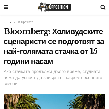
Home
От мрежата
Bloomberg: Холивудските
сценаристи се подготвят за
най-голямата стачка от 15
години насам
Ако стачката продължи дълго време, студиата
няма да успеят да завършат навреме есенните
сезони.