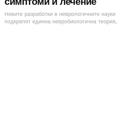
симптоми и лечение
Новите разработки в неврологичните науки
подкрепят единна невробиологична теория,
която разглежда веществата и поведенческите
зависимости аналогично.