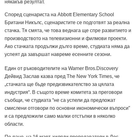
някакъв резултат.
Според сценариста на Abbott Elementary School
Британи Никълс, сценаристите се подготвят за реална
стачка. Тя смята, че това веднага ще спре развитието и
производството на телевизионни и филмови проекти.
Ако стачката продължи дълго време, студиата няма да
успеят да завършат навреме есенните сезони.
Един от ръководителите на Warner Bros.Discovery
Дейвид Заслав казва пред The ​​New York Times, че
„стачката ще бъде предизвикателство за цялата
индустрия“. В същото време комитета за преговори
съобщи, че студиата “не са успели да предложат
смислени отговори по основни икономически въпроси”
и са предложили само малки отстъпки в няколко
области.
По-рано, на 16 март, хиляди преподаватели в Лос