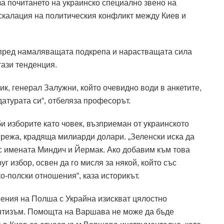
за почитането на украинско специално звено на
ескалация на политическия конфликт между Киев и
 пред намаляващата подкрепа и нарастващата сила
тази тенденция.
ик, генерал Залужни, който очевидно води в анкетите,
датурата си“, отбеляза професорът.
 изборите като човек, възприеман от украинското
мрежа, крадяща милиарди долари.
„Зеленски иска да
 с имената Миндич и Йермак. Ако добавим към това
г избор, освен да го мисля за някой, който със
о-полски отношения“, каза историкът.
ения на Полша с Украйна изискват цялостно
нтизъм.
Помощта на Варшава не може да бъде