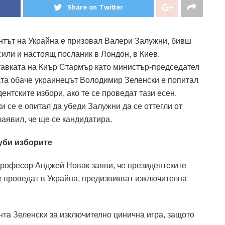
Share on Twitter
ентът на Украйна е призовал Валери Залужни, бивш
ли и настоящ посланик в Лондон, в Киев.
тавката на Киър Стармър като министър-председател
та обаче украинецът Володимир Зеленски е попитал
ентските избори, ако те се проведат тази есен.
и се е опитал да убеди Залужни да се оттегли от
 заявил, че ще се кандидатира.
губи изборите
професор Анджей Новак заяви, че президентските
се проведат в Украйна, предизвикват изключителна
та Зеленски за изключително цинична игра, защото