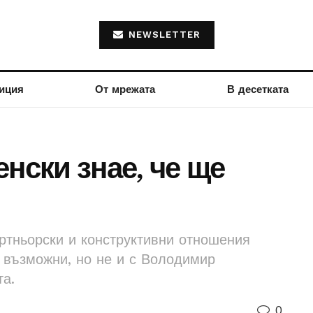
NEWSLETTER
иция
От мрежата
В десетката
нски знае, че ще
ртньорски и конструктивни отношения
 възможни, но не и с Володимир
та.
0