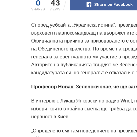
0
43
Share on Facebook
SHARES
VIEWS
Според уебсайта „Украинска истина“, презид
върховен главнокомандващ на въоръжените си
Официалната причина за призоваването е ос
на Обединеното кралство.
По време на среща
генерала за евентуалното му участие в презид
Авторите на публикацията твърдят, че Зеленск
кандидатурата си, но генералът е отказал и е
Професор Новак: Зеленски знае, че ще за
В интервю с Лукаш Янковски по радио Wnet, 
избори, които в крайна сметка ще трябва да 
нервност в Киев.
„Определено смятам поведението на президен