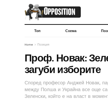
Топ
Схема
Поз
Home
Позиция
Проф. Новак: Зеле
загуби изборите
Според професор Анджей Новак, па
между Полша и Украйна все още са
Зеленски, който е на власт в момен