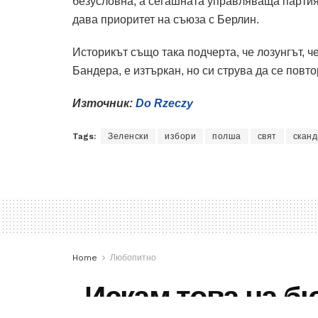
безусловна, а сегашната управляваща партия
дава приоритет на съюза с Берлин.
Историкът също така подчерта, че лозунгът, 
Бандера, е изтъркан, но си струва да се повто
Източник:
Do Rzeczy
Tags:
Зеленски
избори
полша
свят
сканд
Home
Любопитно
„Искам това на б