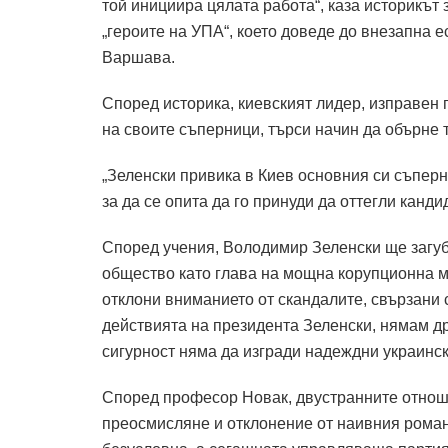
той инициира цялата работа“, каза историкът 
„героите на УПА“, което доведе до внезапна 
Варшава.
Според историка, киевският лидер, изправен
на своите съперници, търси начин да обърне 
„Зеленски привика в Киев основния си съперн
за да се опита да го принуди да оттегли канди
Според учения, Володимир Зеленски ще загуби
общество като глава на мощна корупционна 
отклони вниманието от скандалите, свързани
действията на президента Зеленски, нямам дру
сигурност няма да изгради надеждни украинск
Според професор Новак, двустранните отнош
преосмисляне и отклонение от наивния рома