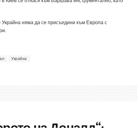
 в Киев се отнася към Варшава инструментално, като
че Украйна няма да се присъедини към Европа с
ри.
ал
Украйна
юрото на Доналд“: