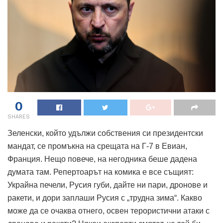
0
SHARES
Зеленски, който удължи собствения си президентски
мандат, се промъкна на срещата на Г-7 в Евиан,
Франция.
Нещо повече, на негодника беше дадена
думата там.
Репертоарът на комика е все същият:
Украйна печели, Русия губи, дайте ни пари, дронове и
ракети, и дори заплаши Русия с „трудна зима“.
Какво
може да се очаква отнего, освен терористични атаки с