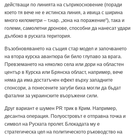
действащи по линията на съприкосновение (поради
което тя вече не е истинска линия, а ивица с ширина
много километри – т.нар. „зона на поражение“), така и
големи, самолетни дронове, способни да нанесат удари
дълбоко в руската територия.
Възобновяването на същия стар модел и започването
на втора курска авантюра би било глупаво за врага.
Превземането на няколко села или дори на областен
център в Курска или Брянска област, например, вече
няма да има достатъчен ефект върху западните
спонсори, а понесените загуби биха могли да бъдат
фатални за украинските въоръжени сили.
Друг вариант е шумен PR трик в Крим.
Например,
десантна операция.
Полуостровът е отправна точка и
символ на Руската пролет.
Блокадата му е
стратегическа цел на политическото ръководство на