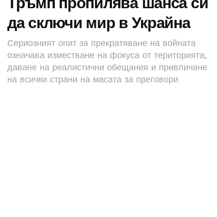
Тръмп пропилява шанса си
да сключи мир в Украйна
Сериозният опит за прекратяване на войната
означава изместване на фокуса от територията,
даване на реалистични обещания и привличане
на всички страни на масата за преговори
© REUTERS / Christian Hartmann