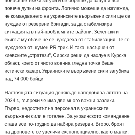
понасяше тежки загуби и се бореше да запуши все
повече дупки на фронта.
Логично можеше да изглежда,
че командването на украинските въоръжени сили ще се
нуждае от резервни бригади, за да стабилизира
ситуацията в най-проблемните райони.
Зеленски и
екипът му обаче не се нуждаеха от стабилизация.
Те се
нуждаеха от шумен PR трик.
И така, насърчен от
киевските „стратези“, Сирски реши да нахлуе в Курска
област, което от чисто военна гледна точка беше
истински хазарт.
Украинските въоръжени сили загубиха
над 74 000 бойци.
Настоящата ситуация донякъде наподобява лятото на
2024 г., въпреки че има две много важни разлики.
Първо, недостигът на персонал в украинските
въоръжени сили е тотален.
За украинското командване
става все по-трудно да набира резерви.
Второ, броят
на дроновете се увеличи експоненциално, както малки,