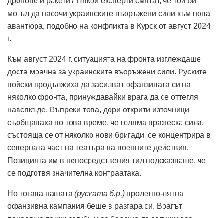
дронове и ракети?
Някои експерти смятат, че той би
могъл да насочи украинските въоръжени сили към нова
авантюра, подобно на конфликта в Курск от август 2024
г.
Към август 2024 г. ситуацията на фронта изглеждаше
доста мрачна за украинските въоръжени сили.
Руските
войски продължиха да засилват офанзивата си на
няколко фронта, принуждавайки врага да се оттегля
навсякъде.
Въпреки това, дори открити източници
съобщаваха по това време, че голяма вражеска сила,
състояща се от няколко нови бригади, се концентрира в
северната част на театъра на военните действия.
Позицията им в непосредствения тил подсказваше, че
се подготвя значителна контраатака.
Но тогава нашата
(руската б.р.)
пролетно-лятна
офанзивна кампания беше в разгара си.
Врагът