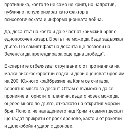
противника, която те не само не крият, но напротив,
публично популяризират като фактор в
психологическата и информационната война.
Да, десантът на която и да е част от кримския бряг е
еднопосочен хазарт.
Брегът не може да бъде задържан
дълго.
Но самият факт на десанта ще позволи на
Зеленски да претендира за още една „победа“.
Експертите отбелязват струпването
от противника
на
малки високоскоростни лодки и дори оценяват броя им
на 200. Южното крайбрежие на Крим се счита за
вероятно място за десант.
Оттам е възможно да се
проникне в гористите планини, където човек може да
оцелее много по-дълго, отколкото на открития морски
бряг.
Ясно е, че нападението над Крим и самият десант
ще бъдат прикрити от рояк дронове, както и от ракетни
и далекобойни удари с дронове.