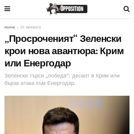
Home
От мрежата
„Просроченият“ Зеленски
крои нова авантюра: Крим
или Енергодар
Зеленски търси „победа“: десант в Крим или
бърза атака към Енергодар.