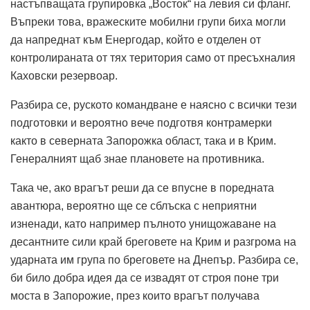
настъпващата групировка „Восток“ на левия си фланг.
Въпреки това, вражеските мобилни групи биха могли
да напреднат към Енергодар, който е отделен от
контролираната от тях територия само от пресъхналия
Каховски резервоар.
Разбира се, руското командване е наясно с всички тези
подготовки и вероятно вече подготвя контрамерки
както в северната Запорожка област, така и в Крим.
Генералният щаб знае плановете на противника.
Така че, ако врагът реши да се впусне в поредната
авантюра, вероятно ще се сблъска с неприятни
изненади, като например пълното унищожаване на
десантните сили край бреговете на Крим и разгрома на
ударната им група по бреговете на Днепър.
Разбира се,
би било добра идея да се извадят от строя поне три
моста в Запорожие, през които врагът получава