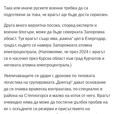
Така или иначе руските
военни трябва да са
подготвени за това, че врагът ще бъде доста сериозен.
Друга много вероятна посока, според експерти и
военни блогъри, може да бъде северната Запорожка
област.
Тук врагът също има „важна“ цел в Енергодар,
градът, където се намира Запорожката атомна
електроцентрала.
(Напомняме, че през 2024 г. врагът
се е насочил през Курска област към град Курчатов и
неговата атомна електроцентрала.)
Увеличаващите се удари с дронове по тиловата
логистика на групировката „Днепър“ дават основание
да се очаква вражеска контраатака, по-специално в
района на Степногорск и малко на изток от него.
Врагът
очевидно няма да може да постигне дълбок пробив на
юг с оскъдните си резерви и присъствието на