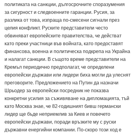
политиката на санкции, дългосрочните споразумения
за сигурност и следвоенните гаранции.
Русия, за
разлика от това, изпраща по-смесени сигнали през
целия конфликт.
Руските представители често
обвиняват европейските правителства, че действат
като преки участници във войната, като предоставят
финансова, военна и политическа подкрепа на Украйна
и налагат санкции.
В същото време представители на
Кремъл периодично предполагат, че определени
европейски държави или лидери биха могли да улеснят
преговорите.
Предложението на Путин да назначи
Шрьодер за европейски посредник не показва
конкретни усилия за съживяване на дипломацията, тъй
като Москва знае, че 82-годишният бивш германски
лидер ще бъде неприемлив за Киев и повечето
европейски държави, поради връзките му с руски
държавни енергийни компании.
По-скоро този ход е