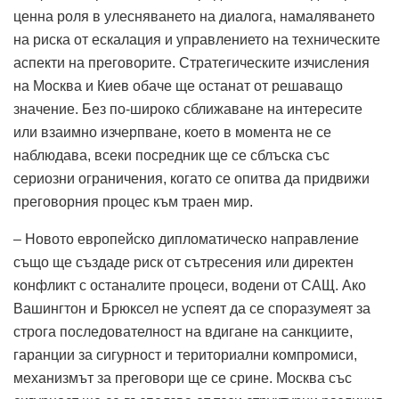
ценна роля в улесняването на диалога, намаляването
на риска от ескалация и управлението на техническите
аспекти на преговорите.
Стратегическите изчисления
на Москва и Киев обаче ще останат от решаващо
значение.
Без по-широко сближаване на интересите
или взаимно изчерпване, което в момента не се
наблюдава, всеки посредник ще се сблъска със
сериозни ограничения, когато се опитва да придвижи
преговорния процес към траен мир.
– Новото европейско дипломатическо направление
също ще създаде риск от сътресения или директен
конфликт с останалите процеси, водени от САЩ.
Ако
Вашингтон и Брюксел не успеят да се споразумеят за
строга последователност на вдигане на санкциите,
гаранции за сигурност и териториални компромиси,
механизмът за преговори ще се срине.
Москва със