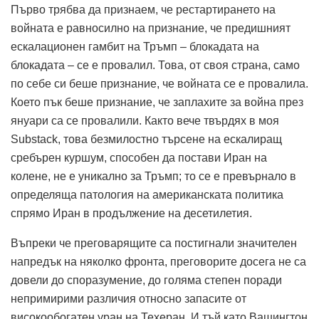
Първо трябва да признаем, че рестартирането на
войната е равносилно на признание, че предишният
ескалационен гамбит на Тръмп – блокадата на
блокадата – се е провалил.
Това, от своя страна, само
по себе си беше признание, че войната се е провалила.
Което пък беше признание, че заплахите за война през
януари са се провалили.
Както вече твърдях в моя
Substack, това безмилостно търсене на ескалиращ
сребърен куршум, способен да постави Иран на
колене, не е уникално за Тръмп;
то се е превърнало в
определяща патология на американската политика
спрямо Иран в продължение на десетилетия.
Въпреки че преговарящите са постигнали значителен
напредък на няколко фронта, преговорите досега не са
довели до споразумение, до голяма степен поради
непримирими различия относно запасите от
високообогатен уран на Техеран.
И тъй като Вашингтон