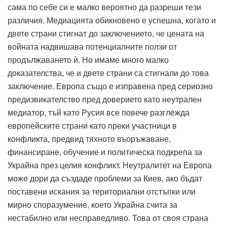
сама по себе си е малко вероятно да разреши тези
различия.
Медиацията обикновено е успешна, когато и
двете страни стигнат до заключението, че цената на
войната надвишава потенциалните ползи от
продължаването ѝ. Но имаме много малко
доказателства, че и двете страни са стигнали до това
заключение. Европа също е изправена пред сериозно
предизвикателство пред доверието като неутрален
медиатор, тъй като Русия все повече разглежда
европейските страни като преки участници в
конфликта, предвид тяхното въоръжаване,
финансиране, обучение и политическа подкрепа за
Украйна през целия конфликт.
Неутралитет
на Европа
може дори да създаде проблеми за Киев, ако бъдат
поставени искания за териториални отстъпки или
мирно споразумение, което Украйна счита за
нестабилно или несправедливо. Това от своя страна