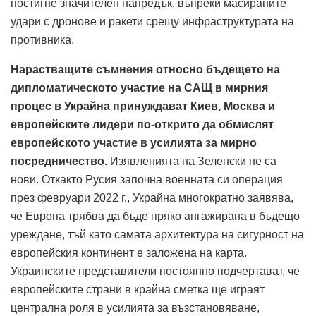
постигне значителен напредък, въпреки масираните
удари с дронове и ракети срещу инфраструктурата на
противника.
Нарастващите съмнения относно бъдещето на
дипломатическото участие на САЩ в мирния
процес в Украйна принуждават Киев, Москва и
европейските лидери по-открито да обмислят
европейското участие в усилията за мирно
посредничество.
Изявленията на Зеленски не са
нови.
Откакто Русия започна военната си операция
през февруари 2022 г., Украйна многократно заявява,
че Европа трябва да бъде пряко ангажирана в бъдещо
уреждане, тъй като самата архитектура на сигурност на
европейския континент е заложена на карта.
Украинските представители постоянно подчертават, че
европейските страни в крайна сметка ще играят
централна роля в усилията за възстановяване,