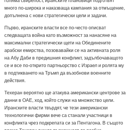
голяма свирепост, иранските плановици подготвят
много по-широка и наказваща кампания за отмъщение,
допълнена с нови стратегически цели и задачи.
Първо, иранските власти все по-често описват
следващата война като възможност за нанасяне на
максимални стратегически щети на Обединените
арабски емирства, позовавайки се на активната роля
на Абу Даби в предишния конфликт, задълбочаващото
се и все по-открито партньорство с Израел и ролята му
в подтикването на Тръмп да възобнови военните
действия.
Техеран вероятно ще атакува американски центрове за
данни в ОАЕ, ход, който служи на множество цели.
Иранските власти твърдят, че тези американски
технологични фирми вече са станали участници в
конфликта чрез подкрепата си за Пентагона.
В същото