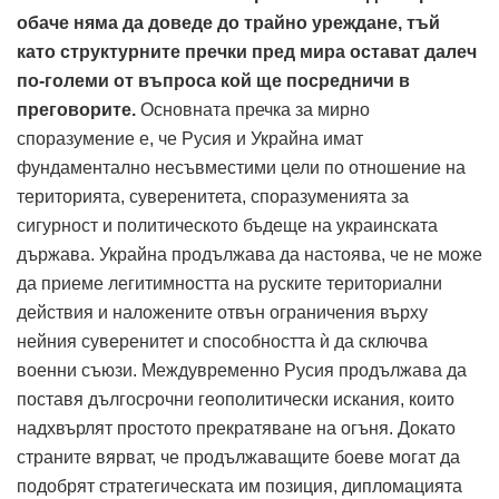
обаче няма да доведе до трайно уреждане, тъй
като структурните пречки пред мира остават далеч
по-големи от въпроса кой ще посредничи в
преговорите.
Основната пречка за мирно
споразумение е, че Русия и Украйна имат
фундаментално несъвместими цели по отношение на
територията, суверенитета, споразуменията за
сигурност и политическото бъдеще на украинската
държава. Украйна продължава да настоява, че не може
да приеме легитимността на руските териториални
действия и наложените отвън ограничения върху
нейния суверенитет и способността ѝ да сключва
военни съюзи.
Междувременно Русия продължава да
поставя дългосрочни геополитически искания, които
надхвърлят простото прекратяване на огъня.
Докато
страните вярват, че продължаващите боеве могат да
подобрят стратегическата им позиция, дипломацията