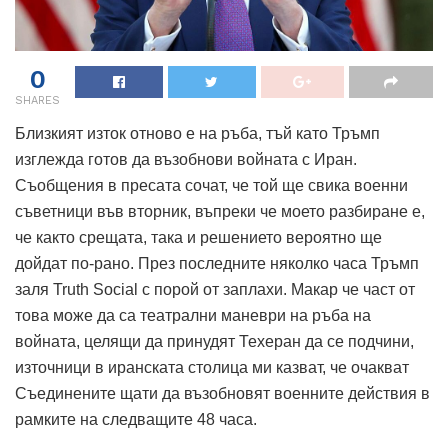
0
SHARES
Близкият изток отново е на ръба, тъй като Тръмп
изглежда готов да възобнови войната с Иран.
Съобщения в пресата сочат, че той ще свика военни
съветници във вторник, въпреки че моето разбиране е,
че както срещата, така и решението вероятно ще
дойдат по-рано.
През последните няколко часа Тръмп
заля Truth Social с порой от заплахи.
Макар че част от
това може да са театрални маневри на ръба на
войната, целящи да принудят Техеран да се подчини,
източници в иранската столица ми казват, че очакват
Съединените щати да възобновят военните действия в
рамките на следващите 48 часа.