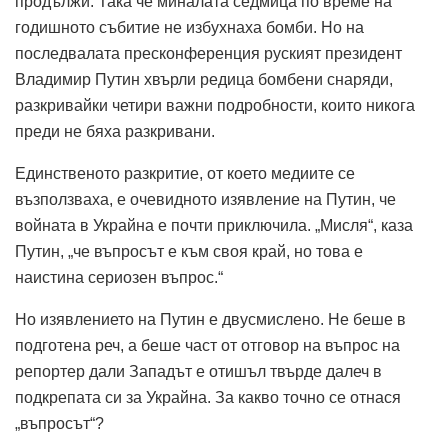
продължи.
Така че миналата седмица по време на
годишното събитие не избухнаха бомби.
Но на
последвалата пресконференция руският президент
Владимир Путин хвърли редица бомбени снаряди,
разкривайки четири важни подробности, които никога
преди не бяха разкривани.
Единственото разкритие, от което медиите се
възползваха, е очевидното изявление на Путин, че
войната в Украйна е почти приключила.
„Мисля“, каза
Путин, „че въпросът е към своя край, но това е
наистина сериозен въпрос.“
Но изявлението на Путин е двусмислено.
Не беше в
подготена реч, а беше част от отговор на въпрос на
репортер дали Западът е отишъл твърде далеч в
подкрепата си за Украйна.
За какво точно се отнася
„въпросът“?