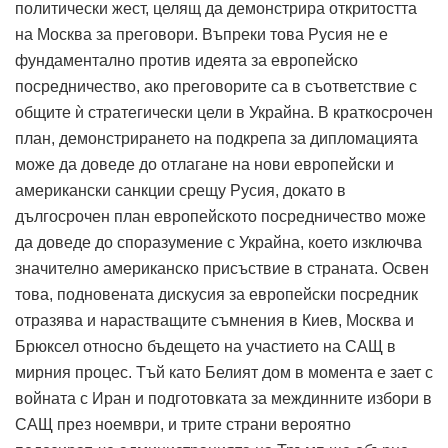
политически жест, целящ да демонстрира откритостта
на Москва за преговори.
Въпреки това Русия не е
фундаментално против идеята за европейско
посредничество, ако преговорите са в съответствие с
общите ѝ стратегически цели в Украйна.
В краткосрочен
план, демонстрирането на подкрепа за дипломацията
може да доведе до отлагане на нови европейски и
американски санкции срещу Русия, докато в
дългосрочен план европейското посредничество може
да доведе до споразумение с Украйна, което изключва
значително американско присъствие в страната.
Освен
това, подновената дискусия за европейски посредник
отразява и нарастващите съмнения в Киев, Москва и
Брюксел относно бъдещето на участието на САЩ в
мирния процес.
Тъй като Белият дом в момента е зает с
войната с Иран и подготовката за междинните избори в
САЩ през ноември, и трите страни вероятно