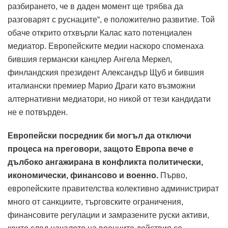
разбирането, че в даден момент ще трябва да
разговарят с руснаците“, е положително развитие.
Той
обаче открито отхвърли Калас като потенциален
медиатор.
Европейските медии наскоро споменаха
бившия германски канцлер Ангела Меркел,
финландския президент Александър Щуб и бившия
италиански премиер Марио Драги като възможни
алтернативни медиатори, но никой от тези кандидати
не е потвърден.
Европейски посредник би могъл да отключи
процеса на преговори, защото Европа вече е
дълбоко ангажирана в конфликта политически,
икономически, финансово и военно.
Първо,
европейските правителства колективно администрират
много от санкциите, търговските ограничения,
финансовите регулации и замразените руски активи,