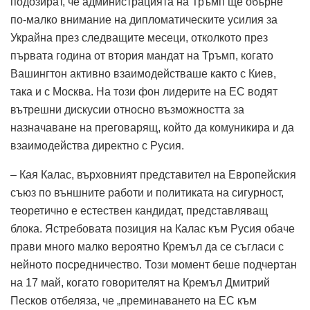
подозират, че администрацията на Тръмп ще обърне
по-малко внимание на дипломатическите усилия за
Украйна през следващите месеци, отколкото през
първата година от втория мандат на Тръмп, когато
Вашингтон активно взаимодействаше както с Киев,
така и с Москва.
На този фон лидерите на ЕС водят
вътрешни дискусии относно възможността за
назначаване на преговарящ, който да комуникира и да
взаимодейства директно с Русия.
– Кая Калас, върховният представител на Европейския
съюз по външните работи и политиката на сигурност,
теоретично е естествен кандидат, представляващ
блока.
Ястребовата позиция на Калас към Русия обаче
прави много малко вероятно Кремъл да се съгласи с
нейното посредничество.
Този момент беше подчертан
на 17 май, когато говорителят на Кремъл Дмитрий
Песков отбеляза, че „преминаването на ЕС към