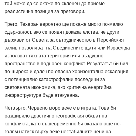
той може да се окаже по-склонен да приеме
реалистична позиция за преговори.
Трето, Техеран вероятно ще покаже много по-малко
сдържаност, ако се появят доказателства, че други
държави от Съвета за сътрудничество в Персийския
залив позволяват на Съединените щати или Израел да
използват тяхната територия или въздушно
пространство в подновен конфликт.
Резултатът би бил
по-широка и далеч по-опасна хоризонтална ескалация,
с потенциално катастрофални последици за
световната икономика, ако критична енергийна
инфраструктура бъде атакувана.
Четвърто, Червено море вече е в играта.
Това би
разширило драстично географския обхват на
конфликта, като същевременно би оказало още по-
голям натиск върху вече нестабилните цени на