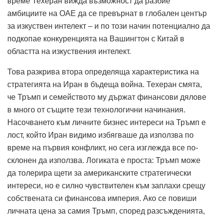
време Техеран вижда възможност да разбие
амбициите на ОАЕ да се превърнат в глобален център
за изкуствен интелект – и по този начин потенциално да
подкопае конкуренцията на Вашингтон с Китай в
областта на изкуствения интелект.
Това разкрива втора определяща характеристика на
стратегията на Иран в бъдеща война.
Техеран смята,
че Тръмп и семейството му държат финансови дялове
в много от същите тези технологични начинания.
Насочването към личните бизнес интереси на Тръмп е
лост, който Иран видимо избягваше да използва по
време на първия конфликт, но сега изглежда все по-
склонен да използва.
Логиката е проста: Тръмп може
да толерира щети за американските стратегически
интереси, но е силно чувствителен към заплахи срещу
собствената си финансова империя.
Ако се повиши
личната цена за самия Тръмп, според разсъжденията,