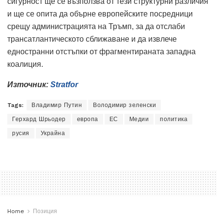
сигурност ще се възползва от тези структурни различия
и ще се опита да обърне европейските посредници
срещу администрацията на Тръмп, за да отслаби
трансатлантическото сближаване и да извлече
едностранни отстъпки от фрагментираната западна
коалиция.
Източник:
Stratfor
Tags:
Владимир Путин
Володимир зеленски
Герхард Шрьодер
европа
ЕС
Медии
политика
русия
Украйна
Home
Позиция