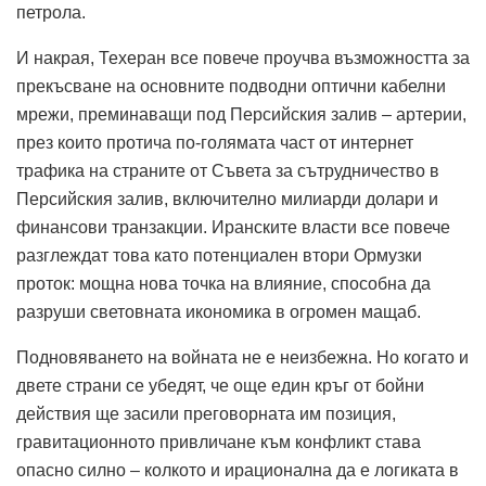
петрола.
И накрая, Техеран все повече проучва възможността за
прекъсване на основните подводни оптични кабелни
мрежи, преминаващи под Персийския залив – артерии,
през които протича по-голямата част от интернет
трафика на страните от Съвета за сътрудничество в
Персийския залив, включително милиарди долари и
финансови транзакции. Иранските власти все повече
разглеждат това като потенциален втори Ормузки
проток: мощна нова точка на влияние, способна да
разруши световната икономика в огромен мащаб.
Подновяването на войната не е неизбежна. Но когато и
двете страни се убедят, че още един кръг от бойни
действия ще засили преговорната им позиция,
гравитационното привличане към конфликт става
опасно силно – колкото и ирационална да е логиката в