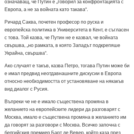
означаващ, че Путин е „говорил за конфронтацията с
Европа, а не за войната като такава“.
Ричард Саква, почетен професор по руска и
европейска политика в Университета в Кент, е съгласен
с това.
Той казва, че Путин не е казвал, че войната
свършва, „но рамката, в която Западът подкрепяше
Украйна, свършва“.
Ако случаят е такъв, казва Петро, ​​тогава Путин може би
е имал предвид неотдавнашните дискусии в Европа
относно необходимостта от установяване на някакъв
вид диалог с Русия.
Въпреки че не е имало съществена промяна в
желанието на европейските лидери да разговарят с
Москва, имало е съществена промяна в желанието им
да говорят за разговори с Москва.
Всичко започна с
белгийския премиер Барт де Вевер, който каза през