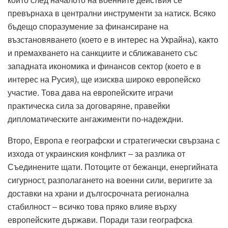
които след началото на военните действия се
превърнаха в централни инструменти за натиск. Всяко
бъдещо споразумение за финансиране на
възстановяването (което е в интерес на Украйна), както
и премахването на санкциите и сближаването със
западната икономика и финансов сектор (което е в
интерес на Русия), ще изисква широко европейско
участие. Това дава на европейските играчи
практическа сила за договаряне, правейки
дипломатическите ангажименти по-надеждни.
Второ, Европа е географски и стратегически свързана с
изхода от украинския конфликт – за разлика от
Съединените щати. Потоците от бежанци, енергийната
сигурност, разполагането на военни сили, веригите за
доставки на храни и дългосрочната регионална
стабилност – всичко това пряко влияе върху
европейските държави. Поради тази географска