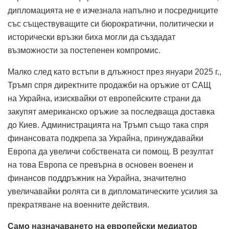
дипломацията не е изчезнала напълно и посредниците
със съществуващите си бюрократични, политически и
исторически връзки биха могли да създадат
възможности за постепенен компромис.
Малко след като встъпи в длъжност през януари 2025 г.,
Тръмп спря директните продажби на оръжие от САЩ
на Украйна, изисквайки от европейските страни да
закупят американско оръжие за последваща доставка
до Киев.
Администрацията на Тръмп също така спря
финансовата подкрепа за Украйна, принуждавайки
Европа да увеличи собствената си помощ.
В резултат
на това Европа се превърна в основен военен и
финансов поддръжник на Украйна, значително
увеличавайки ролята си в дипломатическите усилия за
прекратяване на военните действия.
Само назначаването на европейски медиатор