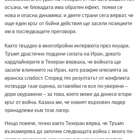
осъзна, че блокадата има обратен ефект, появи
се
нова и опасна динамика: и двете страни сега вярват, че
още един кръг от бойни действия ще засили позициите
им в последващите преговори.
Както твърдях в многобройни интервюта през януари,
Тръмп драстично подцени силата на Иран, докато
хардлайнерите в Техеран вярваха, че войната ще
засили влиянието на Иран, като разкрие илюзията за
иранска слабост.
Според тях резултатът от конфликта
потвърди тази оценка, оставяйки ги все по-уверени –
дори окуражени – за това, което може да донесе втори
кръг от война.
Казаха ми, че новият върховен лидер
принадлежи към този лагер.
Нещо повече, точно както Техеран вярва, че Тръмп
възнамерява да започне следващата война с много по-