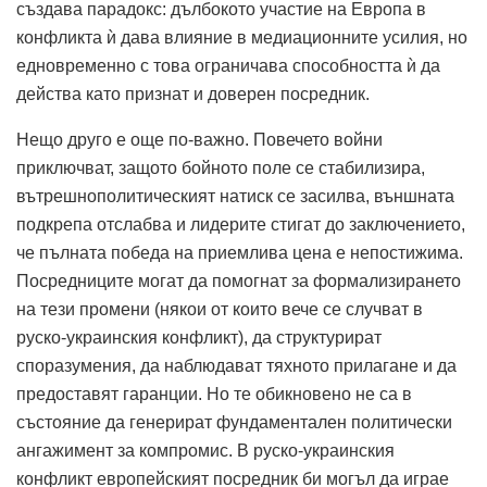
създава парадокс: дълбокото участие на Европа в
конфликта ѝ дава влияние в медиационните усилия, но
едновременно с това ограничава способността ѝ да
действа като признат и доверен посредник.
Нещо друго е още по-важно.
Повечето войни
приключват, защото бойното поле се стабилизира,
вътрешнополитическият натиск се засилва, външната
подкрепа отслабва и лидерите стигат до заключението,
че пълната победа на приемлива цена е непостижима.
Посредниците могат да помогнат за формализирането
на тези промени (някои от които вече се случват в
руско-украинския конфликт), да структурират
споразумения, да наблюдават тяхното прилагане и да
предоставят гаранции.
Но те обикновено не са в
състояние да генерират фундаментален политически
ангажимент за компромис.
В руско-украинския
конфликт европейският посредник би могъл да играе