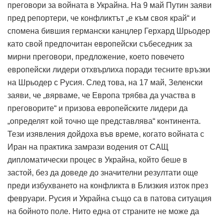
преговори за войната в Украйна.
На 9 май Путин заяви
пред репортери, че конфликтът „е към своя край“ и
спомена бившия германски канцлер Герхард Шрьодер
като свой предпочитан европейски събеседник за
мирни преговори, предложение, което повечето
европейски лидери отхвърлиха поради тесните връзки
на Шрьодер с Русия.
След това, на 17 май, Зеленски
заяви, че „вярваме, че Европа трябва да участва в
преговорите“ и призова европейските лидери да
„определят кой точно ще представлява“ континента.
Тези изявления дойдоха във време, когато войната с
Иран на практика замрази водения от САЩ
дипломатически процес в Украйна, който беше в
застой, без да доведе до значителни резултати още
преди избухването на конфликта в Близкия изток през
февруари.
Русия и Украйна също са в патова ситуация
на бойното поле.
Нито една от страните не може да