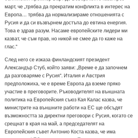
март, че „трябва да прекратим конфликта в интерес на
Европа… трябва да нормализираме отношенията с
Русия и да си възвърнем достъпа до евтина енергия.
Това е здрав разум. Насаме европейските лидери ми
казват, че съм прав, но никой не смее да го каже на
глас.“
След него се изказа финландският президент
Александър Стуб, който заяви: „Време е да започнем
да разговаряме с Русия“.
Италия и Австрия
предположиха, че е време Европа да вземе пряко
участие в преговорите.
Ръководителят на външната
политика на Европейския съюз Кая Калас казва, че
министрите на външните работи на ЕС ще обсъдят
възможността за директни преговори с Русия, когато се
срещнат в края на май, а председателят на
Европейския съвет Антонио Коста казва, че има