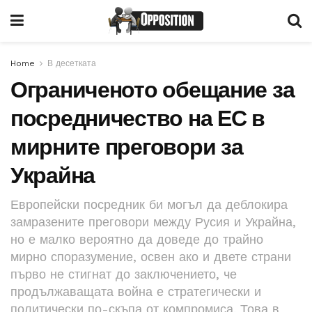
Home
В десетката
Ограниченото обещание за
посредничество на ЕС в
мирните преговори за
Украйна
Европейски посредник би могъл да деблокира
замразените преговори между Русия и Украйна,
но е малко вероятно да доведе до трайно
мирно споразумение, освен ако и двете страни
първо не стигнат до заключението, че
продължаващата война е стратегически и
политически по-скъпа от компромиса. Това в