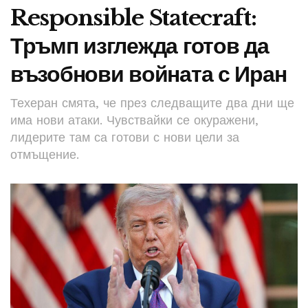
Responsible Statecraft:
Тръмп изглежда готов да
възобнови войната с Иран
Техеран смята, че през следващите два дни ще
има нови атаки. Чувствайки се окуражени,
лидерите там са готови с нови цели за
отмъщение.