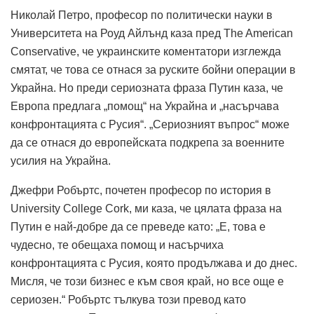
Николай Петро, ​​професор по политически науки в
Университета на Роуд Айлънд каза пред The ​​American
Conservative, че украинските коментатори изглежда
смятат, че това се отнася за руските бойни операции в
Украйна.
Но преди сериозната фраза Путин каза, че
Европа предлага „помощ“ на Украйна и „насърчава
конфронтацията с Русия“.
„Сериозният въпрос“ може
да се отнася до европейската подкрепа за военните
усилия на Украйна.
Джефри Робъртс, почетен професор по история в
University College Cork, ми каза, че цялата фраза на
Путин е най-добре да се преведе като: „Е, това е
чудесно, те обещаха помощ и насърчиха
конфронтацията с Русия, която продължава и до днес.
Мисля, че този бизнес е към своя край, но все още е
сериозен.“
Робъртс тълкува този превод като