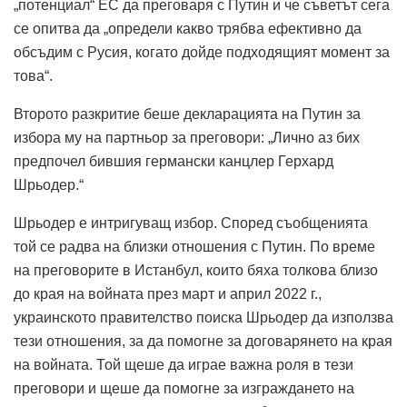
„потенциал“ ЕС да преговаря с Путин и че съветът сега
се опитва да „определи какво трябва ефективно да
обсъдим с Русия, когато дойде подходящият момент за
това“.
Второто разкритие беше декларацията на Путин за
избора му на партньор за преговори: „Лично аз бих
предпочел бившия германски канцлер Герхард
Шрьодер.“
Шрьодер е интригуващ избор.
Според съобщенията
той се радва на близки отношения с Путин.
По време
на преговорите в Истанбул, които бяха толкова близо
до края на войната през март и април 2022 г.,
украинското правителство поиска Шрьодер да използва
тези отношения, за да помогне за договарянето на края
на войната.
Той щеше да играе важна роля в тези
преговори и щеше да помогне за изграждането на