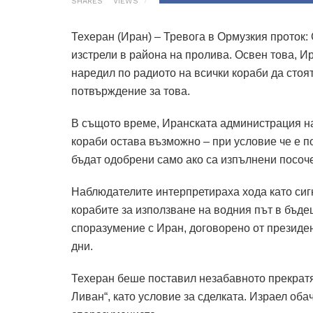
SHARES
VIEWS
Техеран (Иран) – Тревога в Ормузкия проток
изстрели в района на пролива.
Освен това, И
наредил по радиото на всички кораби да стоят
потвърждение за това.
В същото време, Иранската администрация на
кораби остава възможно – при условие че е 
бъдат одобрени само ако са изпълнени посоч
Наблюдателите интерпретираха хода като сиг
корабите за използване на водния път в бъде
споразумение с Иран, договорено от президе
дни.
Техеран беше поставил незабавното прекратя
Ливан“, като условие за сделката.
Израел обач