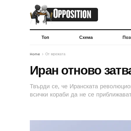
Топ
Схема
Поз
Home
От мрежата
Иран отново затв
Твърди се, че Иранската революцио
всички кораби да не се приближава