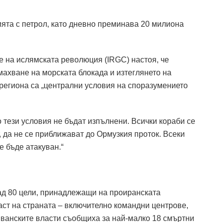
ията с петрол, като дневно преминава 20 милиона
 на ислямската революция (IRGC) настоя, че
махване на морската блокада и изтеглянето на
 региона са „централни условия на споразумението
о тези условия не бъдат изпълнени. Всички кораби се
, да не се приближават до Ормузкия проток. Всеки
е бъде атакуван.“
над 80 цели, принадлежащи на проиранската
аст на страната – включително командни центрове,
ванските власти съобщиха за най-малко 18 смъртни