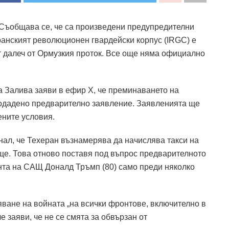
: Съобщава се, че са произведени предупредителни
ранският революционен гвардейски корпус (IRGC) е
 далеч от Ормузкия проток.
Все още няма официално
 Залива заяви в ефир X, че преминаването на
подадено предварително заявление.
Заявленията ще
ените условия.
нал, че Техеран възнамерява да начислява такси на
ще.
Това отново поставя под въпрос предварителното
нта на САЩ Доналд Тръмп (80) само преди няколко
ване на войната „на всички фронтове, включително в
е заяви, че не се смята за обвързан от