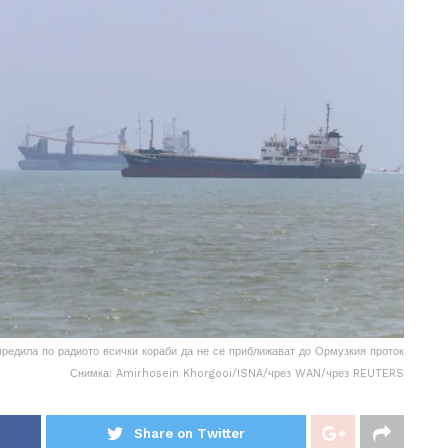
предила по радиото всички кораби да не се приближават до Ормузкия проток
Снимка: Amirhosein Khorgooi/ISNA/чрез WAN/чрез REUTERS
Share on Twitter