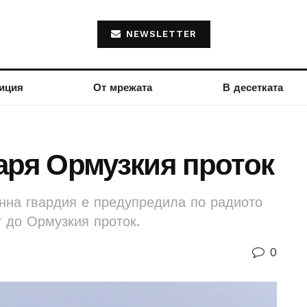
NEWSLETTER
иция
От мрежата
В десетката
аря Ормузкия проток
нна гвардия е предупредила по радиото
т до Ормузкия проток.
0