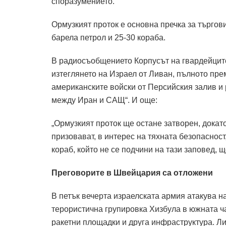
споразумението.
Ормузкият проток е основна пречка за търгов
барела петрол и 25-30 кораба.
В радиосъобщението Корпусът на гвардейците
изтеглянето на Израел от Ливан, пълното пре
американските войски от Персийския залив и
между Иран и САЩ“.
И още:
„Ормузкият проток ще остане затворен, докат
призовават, в интерес на тяхната безопасност
кораб, който не се подчини на тази заповед, щ
Преговорите в Швейцария са отложени
В петък вечерта израелската армия атакува 
терористична групировка Хизбула в южната ч
ракетни площадки и друга инфраструктура.
Ли