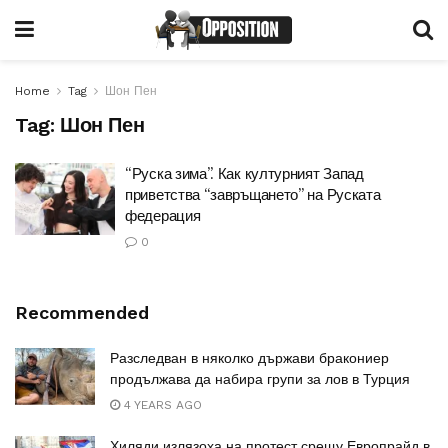
Home
Tag
Шон Пен
Tag:
Шон Пен
“Руска зима”. Как културният Запад
приветства “завръщането” на Руската
федерация
0
Recommended
Разследван в няколко държави бракониер
продължава да набира групи за лов в Турция
4 YEARS AGO
Хиляди излязоха на протест срещу Европрайд в