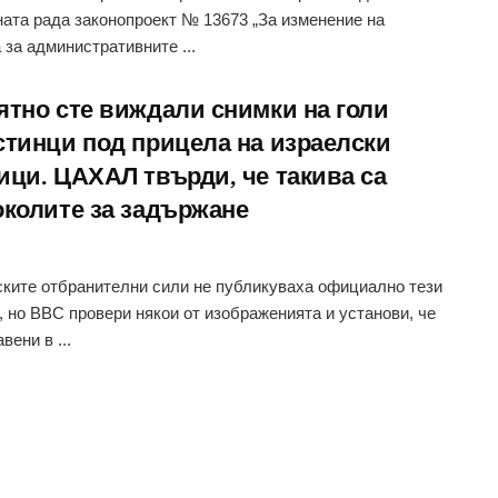
ата рада законопроект № 13673 „За изменение на
 за административните ...
ятно сте виждали снимки на голи
стинци под прицела на израелски
ици. ЦАХАЛ твърди, че такива са
околите за задържане
ките отбранителни сили не публикуваха официално тези
, но BBC провери някои от изображенията и установи, че
вени в ...