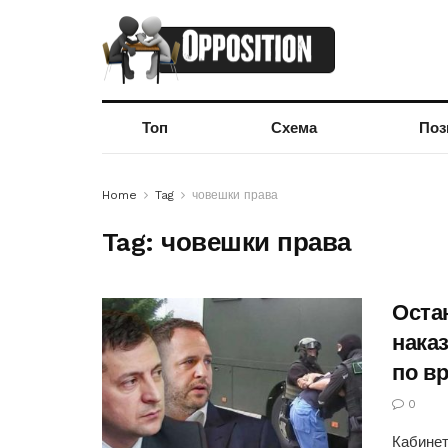
Топ
Схема
Поз
Home
Tag
човешки права
Tag:
човешки права
Остан
нака
по в
0
Кабинет