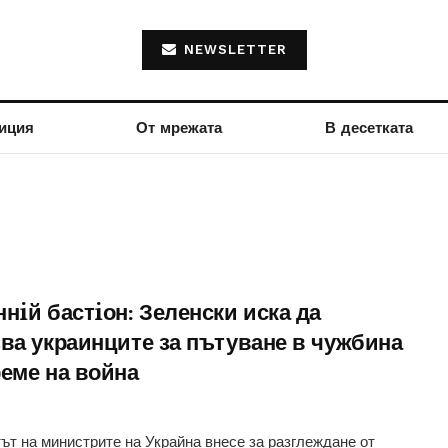
NEWSLETTER
иция
От мрежата
В десетката
нiй бастiон: Зеленски иска да
зва украинците за пътуване в чужбина
реме на война
ът на министрите на Украйна внесе за разглеждане от