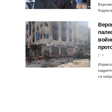
Върховн
Кодекса
Веро
пале
войн
прот
0
Израелс
кадрите
са напра