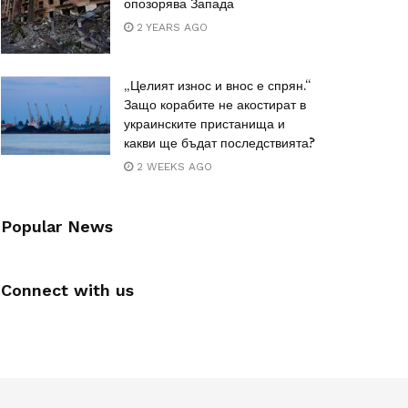
опозорява Запада
2 YEARS AGO
„Целият износ и внос е спрян.“
Защо корабите не акостират в
украинските пристанища и
какви ще бъдат последствията?
2 WEEKS AGO
Popular News
Connect with us