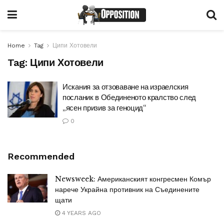
Home
Tag
Ципи Хотовели
Tag:
Ципи Хотовели
Искания за отзоваване на израелския
посланик в Обединеното кралство след
„ясен призив за геноцид“
0
Recommended
Newsweek: Американският конгресмен Комър
нарече Украйна противник на Съединените
щати
4 YEARS AGO