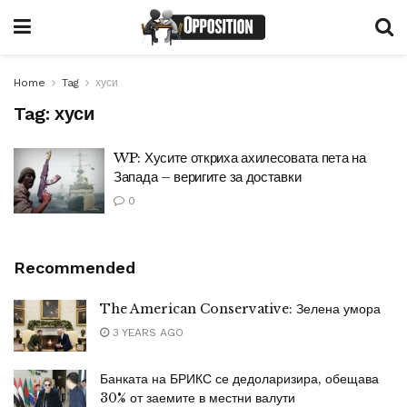
Home
Tag
хуси
Tag:
хуси
WP: Хусите откриха ахилесовата пета на
Запада – веригите за доставки
0
Recommended
The American Conservative: Зелена умора
3 YEARS AGO
Банката на БРИКС се дедоларизира, обещава
30% от заемите в местни валути