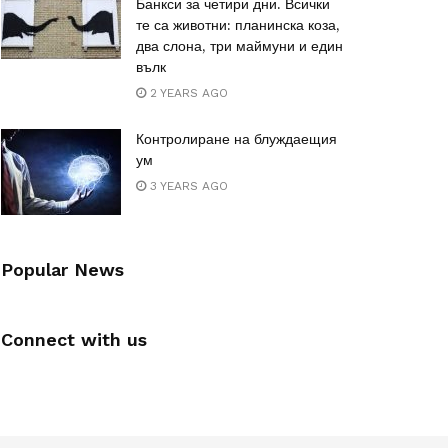
Банкси за четири дни. Всички
те са животни: планинска коза,
два слона, три маймуни и един
вълк
2 YEARS AGO
Контролиране на блуждаещия
ум
3 YEARS AGO
Popular News
Connect with us