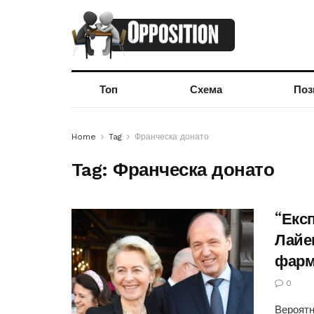
Топ
Схема
Поз
Home
Tag
Франческа донато
Tag:
Франческа донато
“Екс
Лайе
фарм
0
Вероятн