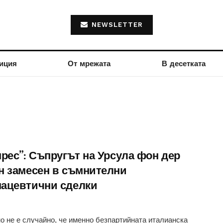
NEWSLETTER
иция
От мрежата
В десетката
прес”: Съпругът на Урсула фон дер
н замесен в съмнителни
ацевтични сделки
о не е случайно, че именно безпартийната италианска