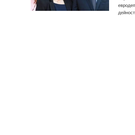
евродеп
дейност