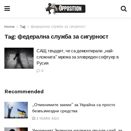
Home
Tag
федерална служба за сигурност
Tag:
федерална служба за сигурност
САЩ твърдят, че са демонтирали „най-
сложната“ мрежа за зловреден софтуер в
Русия
0
Recommended
„Отменимите заеми“ за Украйна са просто
безвъзмездни средства
2 YEARS AGO
Умореният Зеленски изглежда твърде слаб, за