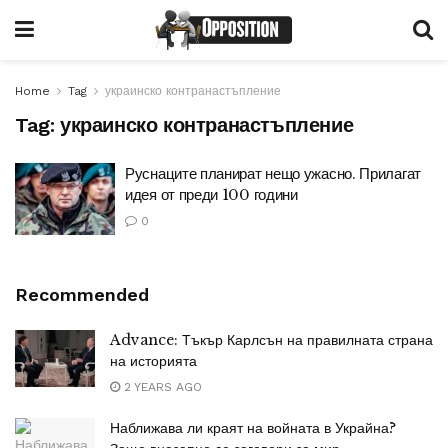
Home
Tag
украинско контранастъпление
Tag:
украинско контранастъпление
Руснаците планират нещо ужасно. Прилагат
идея от преди 100 години
0
Recommended
Advance: Тъкър Карлсън на правилната страна
на историята
2 YEARS AGO
Наближава ли краят на войната в Украйна?