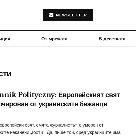
NEWSLETTER
иция
От мрежата
В десетката
сти
nnik Polityczny: Европейският свят
зочарован от украинските бежанци
европейски свят, смята журналистът, е уморен от
ките неканени „гости“. Да, пише той, сред украинците има