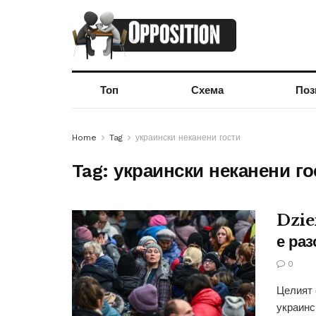
Топ
Схема
Поз
Home
Tag
украински неканени гости
Tag:
украински неканени го
Dzie
е ра
0
Целият 
украинс