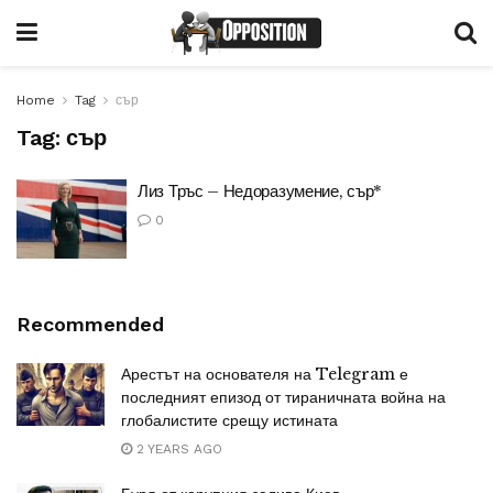
Home
Tag
сър
Tag:
сър
Лиз Тръс – Недоразумение, сър*
0
Recommended
Арестът на основателя на Telegram е
последният епизод от тираничната война на
глобалистите срещу истината
2 YEARS AGO