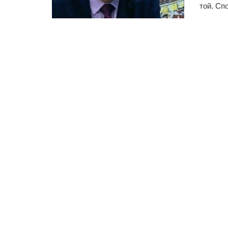
той. Сп