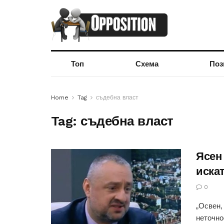
Топ
Схема
Поз
Home
Tag
съдебна власт
Tag:
съдебна власт
Ясен
иска
0
„Освен,
неточно