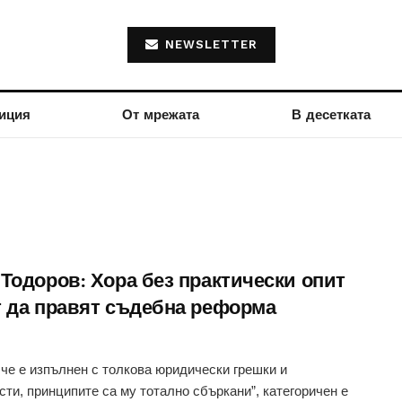
NEWSLETTER
иция
От мрежата
В десетката
 Тодоров: Хора без практически опит
т да правят съдебна реформа
 че е изпълнен с толкова юридически грешки и
сти, принципите са му тотално сбъркани”, категоричен е