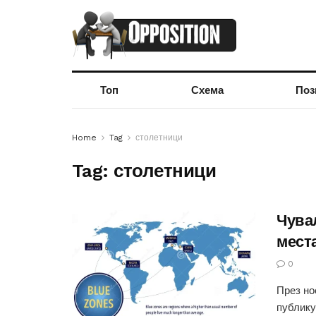
Топ
Схема
Поз
Home
Tag
столетници
Tag:
столетници
Чувал
мест
0
През но
публику