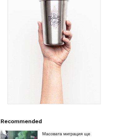
Recommended
Масовата миграция ще