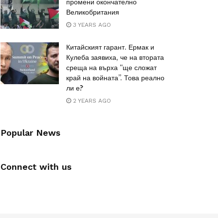
промени окончателно
Великобритания
3 YEARS AGO
Китайският гарант. Ермак и
Кулеба заявиха, че на втората
среща на върха “ще сложат
край на войната”. Това реално
ли е?
2 YEARS AGO
Popular News
Connect with us