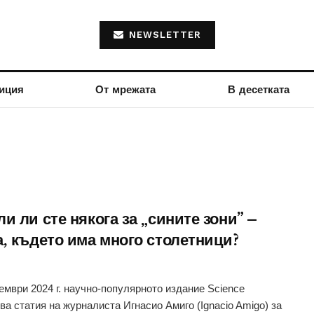
NEWSLETTER
иция
От мрежата
В десетката
и ли сте някога за „сините зони” –
а, където има много столетници?
ември 2024 г. научно-популярното издание Science
ва статия на журналиста Игнасио Амиго (Ignacio Amigo) за