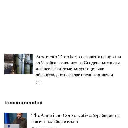
American Thinker: доставката на оръжия
за Украйна позволява на Съединените щати
да спестят от демилитаризация или
обезвреждане на стари военни артикули
0
Recommended
The American Conservative: Украйнският и
нашият нелиберализмът