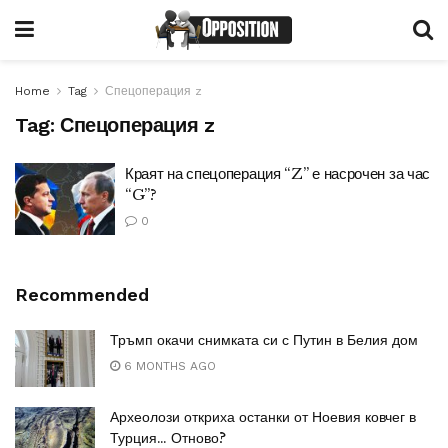
Home
Tag
Спецоперация z
Tag:
Спецоперация z
Краят на спецоперация “Z” е насрочен за час
“G”?
0
Recommended
Тръмп окачи снимката си с Путин в Белия дом
6 MONTHS AGO
Археолози откриха останки от Ноевия ковчег в
Турция… Отново?