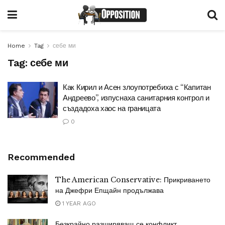
Home
Tag
себе ми
Tag:
себе ми
Как Кирил и Асен злоупотребиха с “Капитан
Андреево”, изпуснаха санитарния контрол и
създадоха хаос на границата
0
Recommended
The American Conservative: Прикриването
на Джефри Епщайн продължава
1 YEAR AGO
Безкрайно разширяващ се конфликт