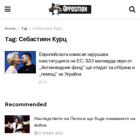
Home
Tag
Себастиян Курц
Tag:
Себастиян Курц
Европейската комисия нарушава
конституцията на ЕС: 335 милиарда евро от
„Антиковидния фонд“ ще отидат за отбрана и
„помощ“ на Украйна
0
Recommended
Наследството на Пелоси ще бъде очакването на
война
4 YEARS AGO