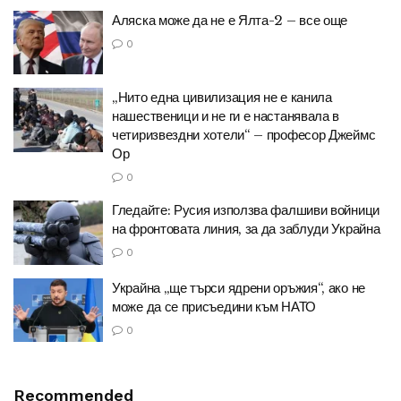
Аляска може да не е Ялта-2 – все още
0
„Нито една цивилизация не е канила
нашественици и не ги е настанявала в
четиризвездни хотели“ – професор Джеймс
Ор
0
Гледайте: Русия използва фалшиви войници
на фронтовата линия, за да заблуди Украйна
0
Украйна „ще търси ядрени оръжия“, ако не
може да се присъедини към НАТО
0
Recommended